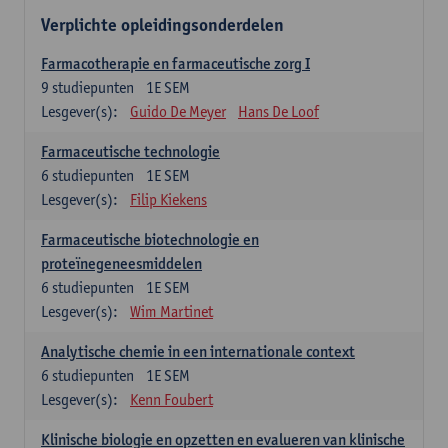
Verplichte opleidingsonderdelen
Farmacotherapie en farmaceutische zorg I
9
studiepunten
1E SEM
Lesgever(s):
Guido De Meyer
Hans De Loof
Farmaceutische technologie
6
studiepunten
1E SEM
Lesgever(s):
Filip Kiekens
Farmaceutische biotechnologie en
proteïnegeneesmiddelen
6
studiepunten
1E SEM
Lesgever(s):
Wim Martinet
Analytische chemie in een internationale context
6
studiepunten
1E SEM
Lesgever(s):
Kenn Foubert
Klinische biologie en opzetten en evalueren van klinische