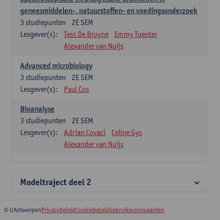
geneesmiddelen-, natuurstoffen- en voedingsonderzoek
3
studiepunten
2E SEM
Lesgever(s):
Tess De Bruyne
Emmy Tuenter
Alexander van Nuijs
Advanced microbiology
3
studiepunten
2E SEM
Lesgever(s):
Paul Cos
Bioanalyse
3
studiepunten
2E SEM
Lesgever(s):
Adrian Covaci
Celine Gys
Alexander van Nuijs
Modeltraject deel 2
© UAntwerpen
Privacybeleid
Cookiebeleid
Gebruiksvoorwaarden