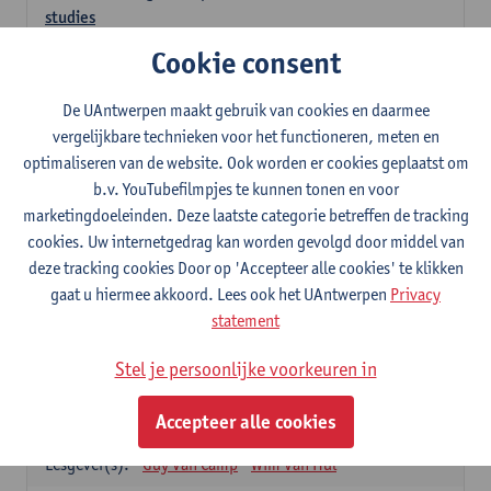
studies
3
studiepunten
1E SEM
Cookie consent
Lesgever(s):
Kathleen Deiteren
Judith Leurs
Joachim Mertens
De UAntwerpen maakt gebruik van cookies en daarmee
Glenn A L Van Den Bosch
Annick Van Riel
vergelijkbare technieken voor het functioneren, meten en
Ellen Verhavert
Steven Weekx
optimaliseren van de website. Ook worden er cookies geplaatst om
b.v. YouTubefilmpjes te kunnen tonen en voor
Apotheekstage I
marketingdoeleinden. Deze laatste categorie betreffen de tracking
12
studiepunten
2E SEM
cookies. Uw internetgedrag kan worden gevolgd door middel van
Lesgever(s):
Hans De Loof
Guido De Meyer
deze tracking cookies Door op 'Accepteer alle cookies' te klikken
Filip Kiekens
Dominique Jans
gaat u hiermee akkoord. Lees ook het UAntwerpen
Privacy
Farmacotherapie en farmaceutische zorg II
statement
6
studiepunten
2E SEM
Stel je persoonlijke voorkeuren in
Lesgever(s):
Hans De Loof
Genetica en farmacogenetica
Accepteer alle cookies
3
studiepunten
2E SEM
Lesgever(s):
Guy Van Camp
Wim Van Hul