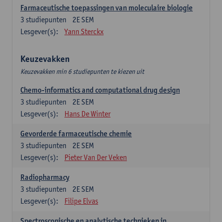
Farmaceutische toepassingen van moleculaire biologie
3
studiepunten
2E SEM
Lesgever(s):
Yann Sterckx
Keuzevakken
Keuzevakken min 6 studiepunten te kiezen uit
Chemo-informatics and computational drug design
3
studiepunten
2E SEM
Lesgever(s):
Hans De Winter
Gevorderde farmaceutische chemie
3
studiepunten
2E SEM
Lesgever(s):
Pieter Van Der Veken
Radiopharmacy
3
studiepunten
2E SEM
Lesgever(s):
Filipe Elvas
Spectroscopische en analytische technieken in