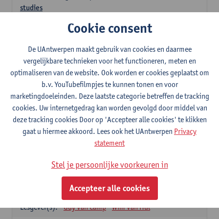
studies
3
studiepunten
1E SEM
Cookie consent
Lesgever(s):
Kathleen Deiteren
Judith Leurs
Joachim Mertens
De UAntwerpen maakt gebruik van cookies en daarmee
Glenn A L Van Den Bosch
Annick Van Riel
vergelijkbare technieken voor het functioneren, meten en
Ellen Verhavert
Steven Weekx
optimaliseren van de website. Ook worden er cookies geplaatst om
b.v. YouTubefilmpjes te kunnen tonen en voor
Apotheekstage I
marketingdoeleinden. Deze laatste categorie betreffen de tracking
12
studiepunten
2E SEM
cookies. Uw internetgedrag kan worden gevolgd door middel van
Lesgever(s):
Hans De Loof
Guido De Meyer
deze tracking cookies Door op 'Accepteer alle cookies' te klikken
Filip Kiekens
Dominique Jans
gaat u hiermee akkoord. Lees ook het UAntwerpen
Privacy
Farmacotherapie en farmaceutische zorg II
statement
6
studiepunten
2E SEM
Stel je persoonlijke voorkeuren in
Lesgever(s):
Hans De Loof
Genetica en farmacogenetica
Accepteer alle cookies
3
studiepunten
2E SEM
Lesgever(s):
Guy Van Camp
Wim Van Hul