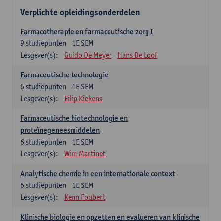
Verplichte opleidingsonderdelen
Farmacotherapie en farmaceutische zorg I
9
studiepunten
1E SEM
Lesgever(s):
Guido De Meyer
Hans De Loof
Farmaceutische technologie
6
studiepunten
1E SEM
Lesgever(s):
Filip Kiekens
Farmaceutische biotechnologie en
proteïnegeneesmiddelen
6
studiepunten
1E SEM
Lesgever(s):
Wim Martinet
Analytische chemie in een internationale context
6
studiepunten
1E SEM
Lesgever(s):
Kenn Foubert
Klinische biologie en opzetten en evalueren van klinische