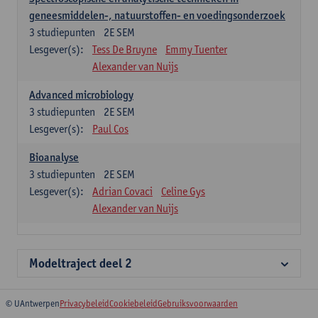
geneesmiddelen-, natuurstoffen- en voedingsonderzoek
3
studiepunten
2E SEM
Lesgever(s):
Tess De Bruyne
Emmy Tuenter
Alexander van Nuijs
Advanced microbiology
3
studiepunten
2E SEM
Lesgever(s):
Paul Cos
Bioanalyse
3
studiepunten
2E SEM
Lesgever(s):
Adrian Covaci
Celine Gys
Alexander van Nuijs
Modeltraject deel 2
© UAntwerpen
Privacybeleid
Cookiebeleid
Gebruiksvoorwaarden