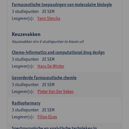
Farmaceutische toepassingen van moleculaire biologie
3
studiepunten
2E SEM
Lesgever(s):
Yann Sterckx
Keuzevakken
Keuzevakken min 6 studiepunten te kiezen uit
Chemo-informatics and computational drug design
3
studiepunten
2E SEM
Lesgever(s):
Hans De Winter
Gevorderde farmaceutische chemie
3
studiepunten
2E SEM
Lesgever(s):
Pieter Van Der Veken
Radiopharmacy
3
studiepunten
2E SEM
Lesgever(s):
Filipe Elvas
Spectroscopische en analytische technieken in