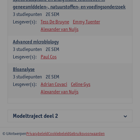
geneesmiddelen-, natuurstoffen- en voedingsonderzoek
3
studiepunten
2E SEM
Lesgever(s):
Tess De Bruyne
Emmy Tuenter
Alexander van Nuijs
Advanced microbiology
3
studiepunten
2E SEM
Lesgever(s):
Paul Cos
Bioanalyse
3
studiepunten
2E SEM
Lesgever(s):
Adrian Covaci
Celine Gys
Alexander van Nuijs
Modeltraject deel 2
© UAntwerpen
Privacybeleid
Cookiebeleid
Gebruiksvoorwaarden