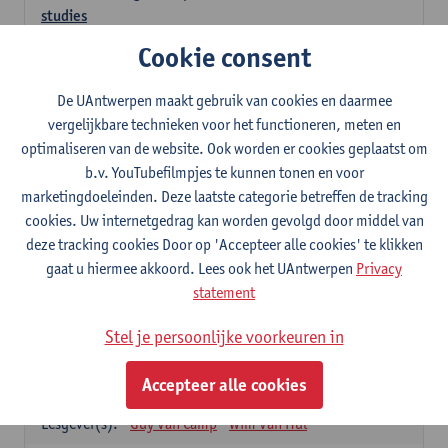
studies
3
studiepunten
1E SEM
Cookie consent
Lesgever(s):
Kathleen Deiteren
Judith Leurs
Joachim Mertens
De UAntwerpen maakt gebruik van cookies en daarmee
Glenn A L Van Den Bosch
Annick Van Riel
vergelijkbare technieken voor het functioneren, meten en
Ellen Verhavert
Steven Weekx
optimaliseren van de website. Ook worden er cookies geplaatst om
b.v. YouTubefilmpjes te kunnen tonen en voor
Apotheekstage I
marketingdoeleinden. Deze laatste categorie betreffen de tracking
12
studiepunten
2E SEM
cookies. Uw internetgedrag kan worden gevolgd door middel van
Lesgever(s):
Hans De Loof
Guido De Meyer
deze tracking cookies Door op 'Accepteer alle cookies' te klikken
Filip Kiekens
Dominique Jans
gaat u hiermee akkoord. Lees ook het UAntwerpen
Privacy
Farmacotherapie en farmaceutische zorg II
statement
6
studiepunten
2E SEM
Stel je persoonlijke voorkeuren in
Lesgever(s):
Hans De Loof
Genetica en farmacogenetica
Accepteer alle cookies
3
studiepunten
2E SEM
Lesgever(s):
Guy Van Camp
Wim Van Hul