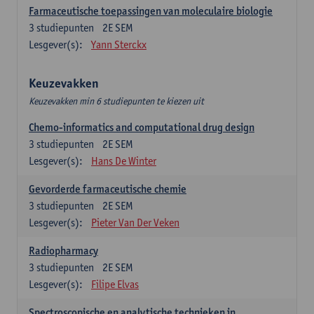
Farmaceutische toepassingen van moleculaire biologie
3
studiepunten
2E SEM
Lesgever(s):
Yann Sterckx
Keuzevakken
Keuzevakken min 6 studiepunten te kiezen uit
Chemo-informatics and computational drug design
3
studiepunten
2E SEM
Lesgever(s):
Hans De Winter
Gevorderde farmaceutische chemie
3
studiepunten
2E SEM
Lesgever(s):
Pieter Van Der Veken
Radiopharmacy
3
studiepunten
2E SEM
Lesgever(s):
Filipe Elvas
Spectroscopische en analytische technieken in