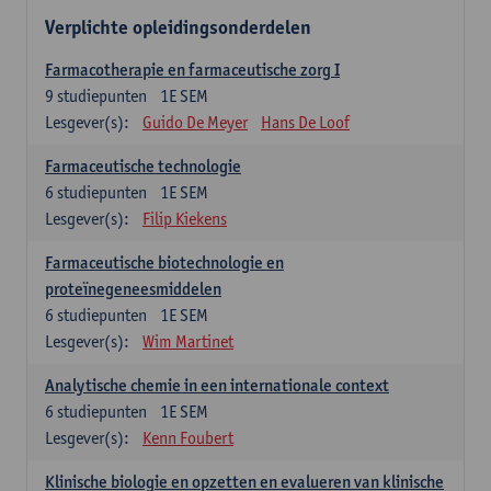
Verplichte opleidingsonderdelen
Farmacotherapie en farmaceutische zorg I
9
studiepunten
1E SEM
Lesgever(s):
Guido De Meyer
Hans De Loof
Farmaceutische technologie
6
studiepunten
1E SEM
Lesgever(s):
Filip Kiekens
Farmaceutische biotechnologie en
proteïnegeneesmiddelen
6
studiepunten
1E SEM
Lesgever(s):
Wim Martinet
Analytische chemie in een internationale context
6
studiepunten
1E SEM
Lesgever(s):
Kenn Foubert
Klinische biologie en opzetten en evalueren van klinische