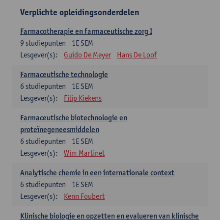
Verplichte opleidingsonderdelen
Farmacotherapie en farmaceutische zorg I
9
studiepunten
1E SEM
Lesgever(s):
Guido De Meyer
Hans De Loof
Farmaceutische technologie
6
studiepunten
1E SEM
Lesgever(s):
Filip Kiekens
Farmaceutische biotechnologie en
proteïnegeneesmiddelen
6
studiepunten
1E SEM
Lesgever(s):
Wim Martinet
Analytische chemie in een internationale context
6
studiepunten
1E SEM
Lesgever(s):
Kenn Foubert
Klinische biologie en opzetten en evalueren van klinische