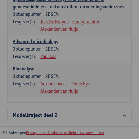
geneesmiddelen-, natuurstoffen- en voedingsonderzoek
3
studiepunten
2E SEM
Lesgever(s):
Tess De Bruyne
Emmy Tuenter
Alexander van Nuijs
Advanced microbiology
3
studiepunten
2E SEM
Lesgever(s):
Paul Cos
Bioanalyse
3
studiepunten
2E SEM
Lesgever(s):
Adrian Covaci
Celine Gys
Alexander van Nuijs
Modeltraject deel 2
© UAntwerpen
Privacybeleid
Cookiebeleid
Gebruiksvoorwaarden