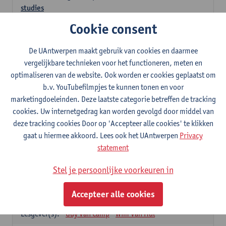
studies
3
studiepunten
1E SEM
Cookie consent
Lesgever(s):
Kathleen Deiteren
Judith Leurs
Joachim Mertens
De UAntwerpen maakt gebruik van cookies en daarmee
Glenn A L Van Den Bosch
Annick Van Riel
vergelijkbare technieken voor het functioneren, meten en
Ellen Verhavert
Steven Weekx
optimaliseren van de website. Ook worden er cookies geplaatst om
b.v. YouTubefilmpjes te kunnen tonen en voor
Apotheekstage I
marketingdoeleinden. Deze laatste categorie betreffen de tracking
12
studiepunten
2E SEM
cookies. Uw internetgedrag kan worden gevolgd door middel van
Lesgever(s):
Hans De Loof
Guido De Meyer
deze tracking cookies Door op 'Accepteer alle cookies' te klikken
Filip Kiekens
Dominique Jans
gaat u hiermee akkoord. Lees ook het UAntwerpen
Privacy
Farmacotherapie en farmaceutische zorg II
statement
6
studiepunten
2E SEM
Stel je persoonlijke voorkeuren in
Lesgever(s):
Hans De Loof
Genetica en farmacogenetica
Accepteer alle cookies
3
studiepunten
2E SEM
Lesgever(s):
Guy Van Camp
Wim Van Hul