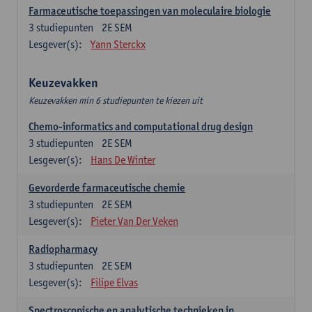
Farmaceutische toepassingen van moleculaire biologie
3
studiepunten
2E SEM
Lesgever(s):
Yann Sterckx
Keuzevakken
Keuzevakken min 6 studiepunten te kiezen uit
Chemo-informatics and computational drug design
3
studiepunten
2E SEM
Lesgever(s):
Hans De Winter
Gevorderde farmaceutische chemie
3
studiepunten
2E SEM
Lesgever(s):
Pieter Van Der Veken
Radiopharmacy
3
studiepunten
2E SEM
Lesgever(s):
Filipe Elvas
Spectroscopische en analytische technieken in