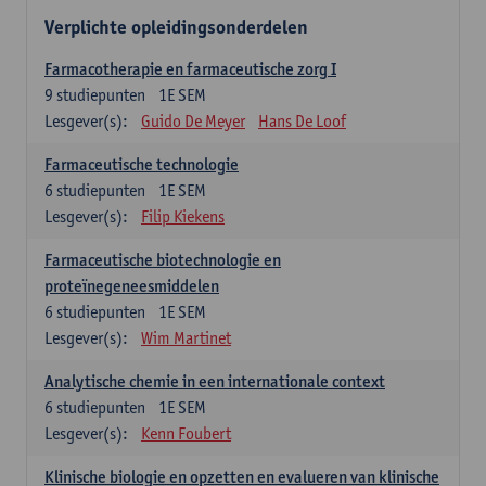
Verplichte opleidingsonderdelen
Farmacotherapie en farmaceutische zorg I
9
studiepunten
1E SEM
Lesgever(s):
Guido De Meyer
Hans De Loof
Farmaceutische technologie
6
studiepunten
1E SEM
Lesgever(s):
Filip Kiekens
Farmaceutische biotechnologie en
proteïnegeneesmiddelen
6
studiepunten
1E SEM
Lesgever(s):
Wim Martinet
Analytische chemie in een internationale context
6
studiepunten
1E SEM
Lesgever(s):
Kenn Foubert
Klinische biologie en opzetten en evalueren van klinische