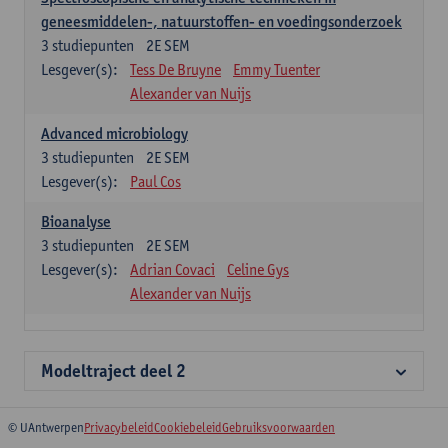
geneesmiddelen-, natuurstoffen- en voedingsonderzoek
3
studiepunten
2E SEM
Lesgever(s):
Tess De Bruyne
Emmy Tuenter
Alexander van Nuijs
Advanced microbiology
3
studiepunten
2E SEM
Lesgever(s):
Paul Cos
Bioanalyse
3
studiepunten
2E SEM
Lesgever(s):
Adrian Covaci
Celine Gys
Alexander van Nuijs
Modeltraject deel 2
© UAntwerpen
Privacybeleid
Cookiebeleid
Gebruiksvoorwaarden