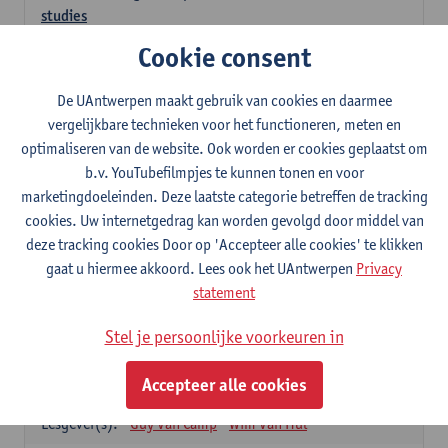
studies
3
studiepunten
1E SEM
Cookie consent
Lesgever(s):
Kathleen Deiteren
Judith Leurs
Joachim Mertens
De UAntwerpen maakt gebruik van cookies en daarmee
Glenn A L Van Den Bosch
Annick Van Riel
vergelijkbare technieken voor het functioneren, meten en
Ellen Verhavert
Steven Weekx
optimaliseren van de website. Ook worden er cookies geplaatst om
b.v. YouTubefilmpjes te kunnen tonen en voor
Apotheekstage I
marketingdoeleinden. Deze laatste categorie betreffen de tracking
12
studiepunten
2E SEM
cookies. Uw internetgedrag kan worden gevolgd door middel van
Lesgever(s):
Hans De Loof
Guido De Meyer
deze tracking cookies Door op 'Accepteer alle cookies' te klikken
Filip Kiekens
Dominique Jans
gaat u hiermee akkoord. Lees ook het UAntwerpen
Privacy
Farmacotherapie en farmaceutische zorg II
statement
6
studiepunten
2E SEM
Stel je persoonlijke voorkeuren in
Lesgever(s):
Hans De Loof
Genetica en farmacogenetica
Accepteer alle cookies
3
studiepunten
2E SEM
Lesgever(s):
Guy Van Camp
Wim Van Hul