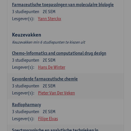
Farmaceutische toepassingen van moleculaire biologie
3
studiepunten
2E SEM
Lesgever(s):
Yann Sterckx
Keuzevakken
Keuzevakken min 6 studiepunten te kiezen uit
Chemo-informatics and computational drug design
3
studiepunten
2E SEM
Lesgever(s):
Hans De Winter
Gevorderde farmaceutische chemie
3
studiepunten
2E SEM
Lesgever(s):
Pieter Van Der Veken
Radiopharmacy
3
studiepunten
2E SEM
Lesgever(s):
Filipe Elvas
Spectroscopische en analytische technieken in