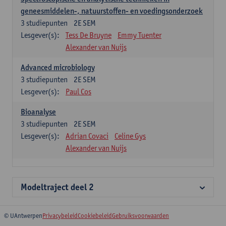
geneesmiddelen-, natuurstoffen- en voedingsonderzoek
3
studiepunten
2E SEM
Lesgever(s):
Tess De Bruyne
Emmy Tuenter
Alexander van Nuijs
Advanced microbiology
3
studiepunten
2E SEM
Lesgever(s):
Paul Cos
Bioanalyse
3
studiepunten
2E SEM
Lesgever(s):
Adrian Covaci
Celine Gys
Alexander van Nuijs
Modeltraject deel 2
© UAntwerpen
Privacybeleid
Cookiebeleid
Gebruiksvoorwaarden