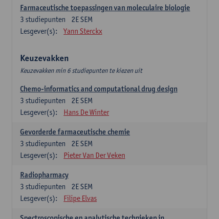
Farmaceutische toepassingen van moleculaire biologie
3
studiepunten
2E SEM
Lesgever(s):
Yann Sterckx
Keuzevakken
Keuzevakken min 6 studiepunten te kiezen uit
Chemo-informatics and computational drug design
3
studiepunten
2E SEM
Lesgever(s):
Hans De Winter
Gevorderde farmaceutische chemie
3
studiepunten
2E SEM
Lesgever(s):
Pieter Van Der Veken
Radiopharmacy
3
studiepunten
2E SEM
Lesgever(s):
Filipe Elvas
Spectroscopische en analytische technieken in