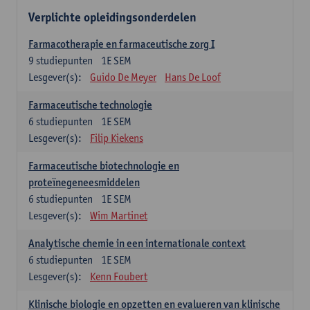
Verplichte opleidingsonderdelen
Farmacotherapie en farmaceutische zorg I
9
studiepunten
1E SEM
Lesgever(s):
Guido De Meyer
Hans De Loof
Farmaceutische technologie
6
studiepunten
1E SEM
Lesgever(s):
Filip Kiekens
Farmaceutische biotechnologie en
proteïnegeneesmiddelen
6
studiepunten
1E SEM
Lesgever(s):
Wim Martinet
Analytische chemie in een internationale context
6
studiepunten
1E SEM
Lesgever(s):
Kenn Foubert
Klinische biologie en opzetten en evalueren van klinische