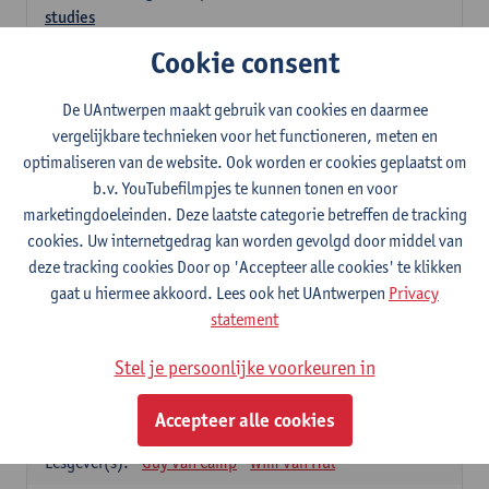
studies
3
studiepunten
1E SEM
Cookie consent
Lesgever(s):
Kathleen Deiteren
Judith Leurs
Joachim Mertens
De UAntwerpen maakt gebruik van cookies en daarmee
Glenn A L Van Den Bosch
Annick Van Riel
vergelijkbare technieken voor het functioneren, meten en
Ellen Verhavert
Steven Weekx
optimaliseren van de website. Ook worden er cookies geplaatst om
b.v. YouTubefilmpjes te kunnen tonen en voor
Apotheekstage I
marketingdoeleinden. Deze laatste categorie betreffen de tracking
12
studiepunten
2E SEM
cookies. Uw internetgedrag kan worden gevolgd door middel van
Lesgever(s):
Hans De Loof
Guido De Meyer
deze tracking cookies Door op 'Accepteer alle cookies' te klikken
Filip Kiekens
Dominique Jans
gaat u hiermee akkoord. Lees ook het UAntwerpen
Privacy
Farmacotherapie en farmaceutische zorg II
statement
6
studiepunten
2E SEM
Stel je persoonlijke voorkeuren in
Lesgever(s):
Hans De Loof
Genetica en farmacogenetica
Accepteer alle cookies
3
studiepunten
2E SEM
Lesgever(s):
Guy Van Camp
Wim Van Hul