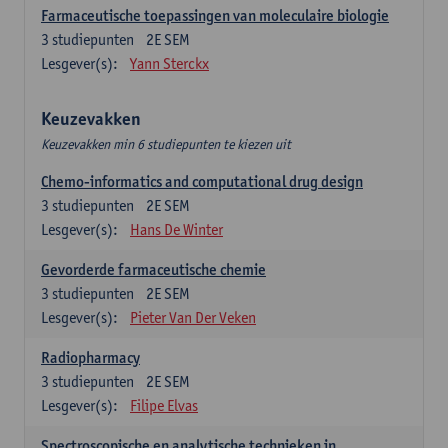
Farmaceutische toepassingen van moleculaire biologie
3
studiepunten
2E SEM
Lesgever(s):
Yann Sterckx
Keuzevakken
Keuzevakken min 6 studiepunten te kiezen uit
Chemo-informatics and computational drug design
3
studiepunten
2E SEM
Lesgever(s):
Hans De Winter
Gevorderde farmaceutische chemie
3
studiepunten
2E SEM
Lesgever(s):
Pieter Van Der Veken
Radiopharmacy
3
studiepunten
2E SEM
Lesgever(s):
Filipe Elvas
Spectroscopische en analytische technieken in