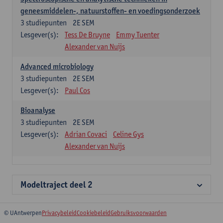
geneesmiddelen-, natuurstoffen- en voedingsonderzoek
3
studiepunten
2E SEM
Lesgever(s):
Tess De Bruyne
Emmy Tuenter
Alexander van Nuijs
Advanced microbiology
3
studiepunten
2E SEM
Lesgever(s):
Paul Cos
Bioanalyse
3
studiepunten
2E SEM
Lesgever(s):
Adrian Covaci
Celine Gys
Alexander van Nuijs
Modeltraject deel 2
© UAntwerpen
Privacybeleid
Cookiebeleid
Gebruiksvoorwaarden