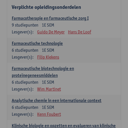
Verplichte opleidingsonderdelen
Farmacotherapie en farmaceutische zorg I
9
studiepunten
1E SEM
Lesgever(s):
Guido De Meyer
Hans De Loof
Farmaceutische technologie
6
studiepunten
1E SEM
Lesgever(s):
Filip Kiekens
Farmaceutische biotechnologie en
proteïnegeneesmiddelen
6
studiepunten
1E SEM
Lesgever(s):
Wim Martinet
Analytische chemie in een internationale context
6
studiepunten
1E SEM
Lesgever(s):
Kenn Foubert
Klinische biologie en opzetten en evalueren van klinische