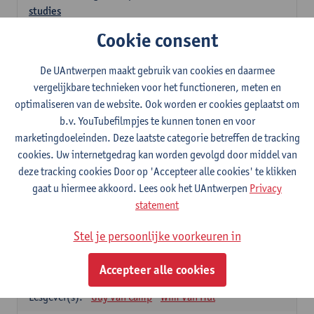
studies
3
studiepunten
1E SEM
Cookie consent
Lesgever(s):
Kathleen Deiteren
Judith Leurs
Joachim Mertens
De UAntwerpen maakt gebruik van cookies en daarmee
Glenn A L Van Den Bosch
Annick Van Riel
vergelijkbare technieken voor het functioneren, meten en
Ellen Verhavert
Steven Weekx
optimaliseren van de website. Ook worden er cookies geplaatst om
b.v. YouTubefilmpjes te kunnen tonen en voor
Apotheekstage I
marketingdoeleinden. Deze laatste categorie betreffen de tracking
12
studiepunten
2E SEM
cookies. Uw internetgedrag kan worden gevolgd door middel van
Lesgever(s):
Hans De Loof
Guido De Meyer
deze tracking cookies Door op 'Accepteer alle cookies' te klikken
Filip Kiekens
Dominique Jans
gaat u hiermee akkoord. Lees ook het UAntwerpen
Privacy
Farmacotherapie en farmaceutische zorg II
statement
6
studiepunten
2E SEM
Stel je persoonlijke voorkeuren in
Lesgever(s):
Hans De Loof
Genetica en farmacogenetica
Accepteer alle cookies
3
studiepunten
2E SEM
Lesgever(s):
Guy Van Camp
Wim Van Hul