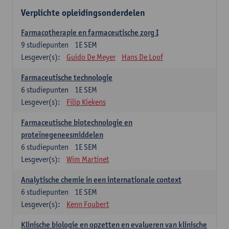
Verplichte opleidingsonderdelen
Farmacotherapie en farmaceutische zorg I
9
studiepunten
1E SEM
Lesgever(s):
Guido De Meyer
Hans De Loof
Farmaceutische technologie
6
studiepunten
1E SEM
Lesgever(s):
Filip Kiekens
Farmaceutische biotechnologie en
proteïnegeneesmiddelen
6
studiepunten
1E SEM
Lesgever(s):
Wim Martinet
Analytische chemie in een internationale context
6
studiepunten
1E SEM
Lesgever(s):
Kenn Foubert
Klinische biologie en opzetten en evalueren van klinische