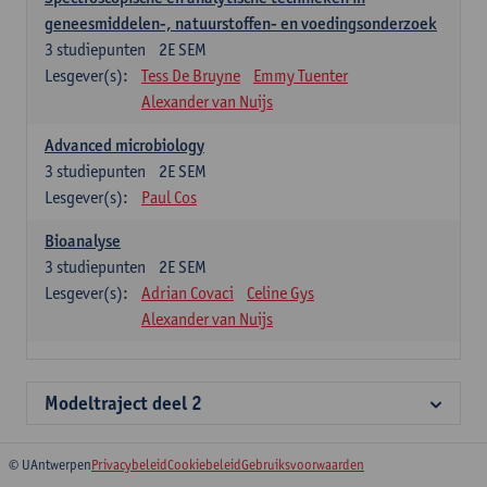
geneesmiddelen-, natuurstoffen- en voedingsonderzoek
3
studiepunten
2E SEM
Lesgever(s):
Tess De Bruyne
Emmy Tuenter
Alexander van Nuijs
Advanced microbiology
3
studiepunten
2E SEM
Lesgever(s):
Paul Cos
Bioanalyse
3
studiepunten
2E SEM
Lesgever(s):
Adrian Covaci
Celine Gys
Alexander van Nuijs
Modeltraject deel 2
© UAntwerpen
Privacybeleid
Cookiebeleid
Gebruiksvoorwaarden