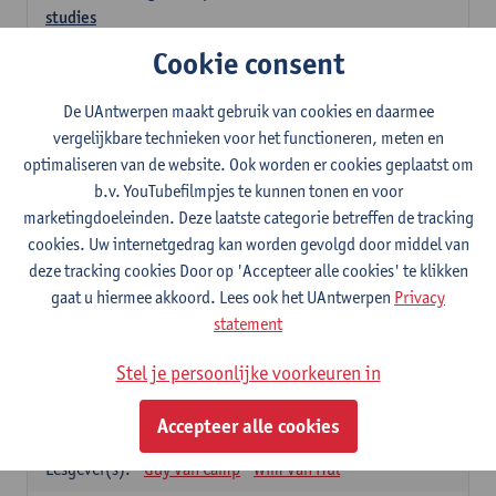
studies
3
studiepunten
1E SEM
Cookie consent
Lesgever(s):
Kathleen Deiteren
Judith Leurs
Joachim Mertens
De UAntwerpen maakt gebruik van cookies en daarmee
Glenn A L Van Den Bosch
Annick Van Riel
vergelijkbare technieken voor het functioneren, meten en
Ellen Verhavert
Steven Weekx
optimaliseren van de website. Ook worden er cookies geplaatst om
b.v. YouTubefilmpjes te kunnen tonen en voor
Apotheekstage I
marketingdoeleinden. Deze laatste categorie betreffen de tracking
12
studiepunten
2E SEM
cookies. Uw internetgedrag kan worden gevolgd door middel van
Lesgever(s):
Hans De Loof
Guido De Meyer
deze tracking cookies Door op 'Accepteer alle cookies' te klikken
Filip Kiekens
Dominique Jans
gaat u hiermee akkoord. Lees ook het UAntwerpen
Privacy
Farmacotherapie en farmaceutische zorg II
statement
6
studiepunten
2E SEM
Stel je persoonlijke voorkeuren in
Lesgever(s):
Hans De Loof
Genetica en farmacogenetica
Accepteer alle cookies
3
studiepunten
2E SEM
Lesgever(s):
Guy Van Camp
Wim Van Hul