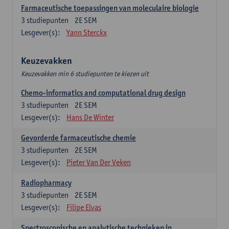
Farmaceutische toepassingen van moleculaire biologie
3
studiepunten
2E SEM
Lesgever(s):
Yann Sterckx
Keuzevakken
Keuzevakken min 6 studiepunten te kiezen uit
Chemo-informatics and computational drug design
3
studiepunten
2E SEM
Lesgever(s):
Hans De Winter
Gevorderde farmaceutische chemie
3
studiepunten
2E SEM
Lesgever(s):
Pieter Van Der Veken
Radiopharmacy
3
studiepunten
2E SEM
Lesgever(s):
Filipe Elvas
Spectroscopische en analytische technieken in