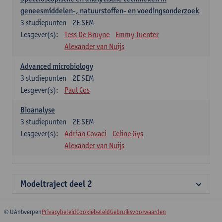
geneesmiddelen-, natuurstoffen- en voedingsonderzoek
3
studiepunten
2E SEM
Lesgever(s):
Tess De Bruyne
Emmy Tuenter
Alexander van Nuijs
Advanced microbiology
3
studiepunten
2E SEM
Lesgever(s):
Paul Cos
Bioanalyse
3
studiepunten
2E SEM
Lesgever(s):
Adrian Covaci
Celine Gys
Alexander van Nuijs
Modeltraject deel 2
© UAntwerpen
Privacybeleid
Cookiebeleid
Gebruiksvoorwaarden