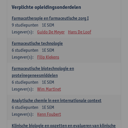
Verplichte opleidingsonderdelen
Farmacotherapie en farmaceutische zorg I
9
studiepunten
1E SEM
Lesgever(s):
Guido De Meyer
Hans De Loof
Farmaceutische technologie
6
studiepunten
1E SEM
Lesgever(s):
Filip Kiekens
Farmaceutische biotechnologie en
proteïnegeneesmiddelen
6
studiepunten
1E SEM
Lesgever(s):
Wim Martinet
Analytische chemie in een internationale context
6
studiepunten
1E SEM
Lesgever(s):
Kenn Foubert
Klinische biologie en opzetten en evalueren van klinische