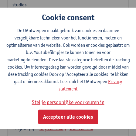
studies
3
studiepunten
1E SEM
Cookie consent
Lesgever(s):
Kathleen Deiteren
Judith Leurs
Joachim Mertens
De UAntwerpen maakt gebruik van cookies en daarmee
Glenn A L Van Den Bosch
Annick Van Riel
vergelijkbare technieken voor het functioneren, meten en
Ellen Verhavert
Steven Weekx
optimaliseren van de website. Ook worden er cookies geplaatst om
b.v. YouTubefilmpjes te kunnen tonen en voor
Apotheekstage I
marketingdoeleinden. Deze laatste categorie betreffen de tracking
12
studiepunten
2E SEM
cookies. Uw internetgedrag kan worden gevolgd door middel van
Lesgever(s):
Hans De Loof
Guido De Meyer
deze tracking cookies Door op 'Accepteer alle cookies' te klikken
Filip Kiekens
Dominique Jans
gaat u hiermee akkoord. Lees ook het UAntwerpen
Privacy
Farmacotherapie en farmaceutische zorg II
statement
6
studiepunten
2E SEM
Stel je persoonlijke voorkeuren in
Lesgever(s):
Hans De Loof
Genetica en farmacogenetica
Accepteer alle cookies
3
studiepunten
2E SEM
Lesgever(s):
Guy Van Camp
Wim Van Hul