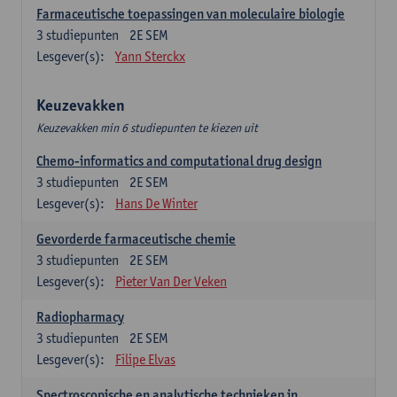
Farmaceutische toepassingen van moleculaire biologie
3
studiepunten
2E SEM
Lesgever(s):
Yann Sterckx
Keuzevakken
Keuzevakken min 6 studiepunten te kiezen uit
Chemo-informatics and computational drug design
3
studiepunten
2E SEM
Lesgever(s):
Hans De Winter
Gevorderde farmaceutische chemie
3
studiepunten
2E SEM
Lesgever(s):
Pieter Van Der Veken
Radiopharmacy
3
studiepunten
2E SEM
Lesgever(s):
Filipe Elvas
Spectroscopische en analytische technieken in