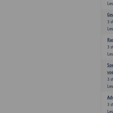
Les
Ge
3
s
Les
Ra
3
s
Les
Spe
vo
3
s
Les
Ad
3
s
Les