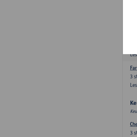
Far
6
s
Les
Gen
3
s
Les
Far
3
s
Les
Ke
Keu
Che
3
s