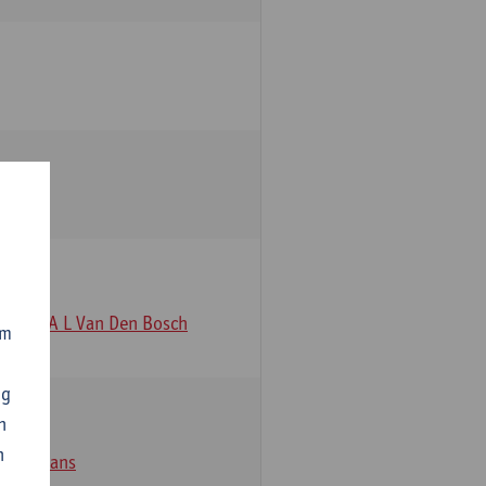
Glenn A L Van Den Bosch
om
ng
n
n
ique Jans