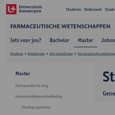
Studeren
Onderzoek
Stude
FARMACEUTISCHE WETENSCHAPPEN
Iets voor jou?
Bachelor
Master
Jobmo
Studeren
Opleidingen
Alle opleidingen
Farmaceutische wetensch
S
Master
Farmaceutische zorg
Gene
Geneesmiddelenontwikkeling
Studieprogramma