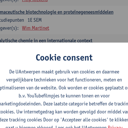
maceutische biotechnologie en proteïnegeneesmiddelen
tudiepunten
1E SEM
gever(s):
Wim Martinet
lytische chemie in een internationale context
tudiepunten
1E SEM
Cookie consent
gever(s):
Kenn Foubert
nische biologie en opzetten en evalueren van klinische studies
De UAntwerpen maakt gebruik van cookies en daarmee
tudiepunten
1E SEM
vergelijkbare technieken voor het functioneren, meten en
gever(s):
Kathleen Deiteren
Judith Leurs
Joachim Mertens
ptimaliseren van de website. Ook worden er cookies geplaatst 
Annick Van Riel
Ellen Verhavert
Steven Weekx
b.v. YouTubefilmpjes te kunnen tonen en voor
arketingdoeleinden. Deze laatste categorie betreffen de tracki
otheekstage I
cookies. Uw internetgedrag kan worden gevolgd door middel va
studiepunten
2E SEM
deze tracking cookies Door op 'Accepteer alle cookies' te klikke
gever(s):
Hans De Loof
Guido De Meyer
Filip Kiekens
Domin
gaat u hiermee akkoord. Lees ook het UAntwerpen
Privacy