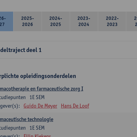
26-
2025-
2024-
2023-
2022-
2
27
2026
2025
2024
2023
deltraject deel 1
rplichte opleidingsonderdelen
macotherapie en farmaceutische zorg I
tudiepunten
1E SEM
gever(s):
Guido De Meyer
Hans De Loof
maceutische technologie
tudiepunten
1E SEM
gever(s):
Filip Kiekens