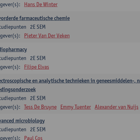
gever(s):
Hans De Winter
vorderde farmaceutische chemie
tudiepunten
2E SEM
gever(s):
Pieter Van Der Veken
diopharmacy
tudiepunten
2E SEM
gever(s):
Filipe Elvas
ctroscopische en analytische technieken in geneesmiddelen-, n
edingsonderzoek
tudiepunten
2E SEM
gever(s):
Tess De Bruyne
Emmy Tuenter
Alexander van Nuijs
vanced microbiology
tudiepunten
2E SEM
gever(s):
Paul Cos