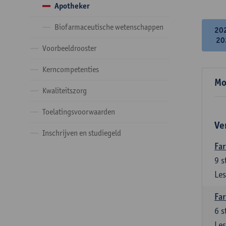
Apotheker
Biofarmaceutische wetenschappen
20
20
Voorbeeldrooster
Kerncompetenties
Mo
Kwaliteitszorg
Toelatingsvoorwaarden
Ve
Inschrijven en studiegeld
Far
9
s
Les
Far
6
s
Les