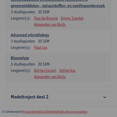
geneesmiddelen-, natuurstoffen- en voedingsonderzoek
3
studiepunten
2E SEM
Lesgever(s):
Tess De Bruyne
Emmy Tuenter
Alexander van Nuijs
Advanced microbiology
3
studiepunten
2E SEM
Lesgever(s):
Paul Cos
Bioanalyse
3
studiepunten
2E SEM
Lesgever(s):
Adrian Covaci
Celine Gys
Alexander van Nuijs
Modeltraject deel 2
© UAntwerpen
Privacybeleid
Cookiebeleid
Gebruiksvoorwaarden