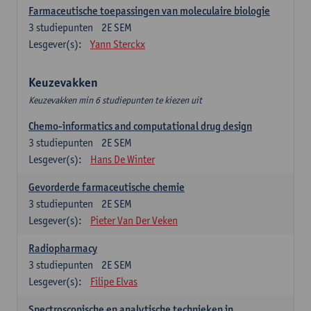
Farmaceutische toepassingen van moleculaire biologie
3
studiepunten
2E SEM
Lesgever(s):
Yann Sterckx
Keuzevakken
Keuzevakken min 6 studiepunten te kiezen uit
Chemo-informatics and computational drug design
3
studiepunten
2E SEM
Lesgever(s):
Hans De Winter
Gevorderde farmaceutische chemie
3
studiepunten
2E SEM
Lesgever(s):
Pieter Van Der Veken
Radiopharmacy
3
studiepunten
2E SEM
Lesgever(s):
Filipe Elvas
Spectroscopische en analytische technieken in