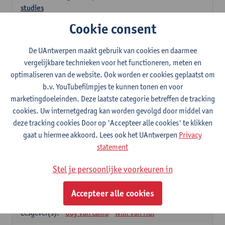
studies
3
studiepunten
1E SEM
Cookie consent
Lesgever(s):
Kathleen Deiteren
Judith Leurs
Joachim Mertens
De UAntwerpen maakt gebruik van cookies en daarmee
Glenn A L Van Den Bosch
Annick Van Riel
vergelijkbare technieken voor het functioneren, meten en
Ellen Verhavert
Steven Weekx
optimaliseren van de website. Ook worden er cookies geplaatst om
b.v. YouTubefilmpjes te kunnen tonen en voor
Apotheekstage I
marketingdoeleinden. Deze laatste categorie betreffen de tracking
12
studiepunten
2E SEM
cookies. Uw internetgedrag kan worden gevolgd door middel van
Lesgever(s):
Hans De Loof
Guido De Meyer
deze tracking cookies Door op 'Accepteer alle cookies' te klikken
Filip Kiekens
Dominique Jans
gaat u hiermee akkoord. Lees ook het UAntwerpen
Privacy
Farmacotherapie en farmaceutische zorg II
statement
6
studiepunten
2E SEM
Stel je persoonlijke voorkeuren in
Lesgever(s):
Hans De Loof
Genetica en farmacogenetica
Accepteer alle cookies
3
studiepunten
2E SEM
Lesgever(s):
Guy Van Camp
Wim Van Hul