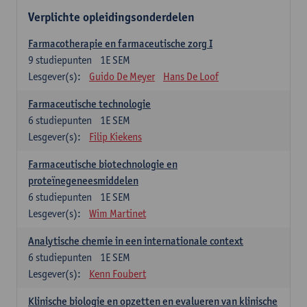
Verplichte opleidingsonderdelen
Farmacotherapie en farmaceutische zorg I
9
studiepunten
1E SEM
Lesgever(s):
Guido De Meyer
Hans De Loof
Farmaceutische technologie
6
studiepunten
1E SEM
Lesgever(s):
Filip Kiekens
Farmaceutische biotechnologie en
proteïnegeneesmiddelen
6
studiepunten
1E SEM
Lesgever(s):
Wim Martinet
Analytische chemie in een internationale context
6
studiepunten
1E SEM
Lesgever(s):
Kenn Foubert
Klinische biologie en opzetten en evalueren van klinische