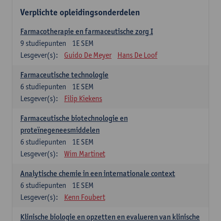
Verplichte opleidingsonderdelen
Farmacotherapie en farmaceutische zorg I
9
studiepunten
1E SEM
Lesgever(s):
Guido De Meyer
Hans De Loof
Farmaceutische technologie
6
studiepunten
1E SEM
Lesgever(s):
Filip Kiekens
Farmaceutische biotechnologie en
proteïnegeneesmiddelen
6
studiepunten
1E SEM
Lesgever(s):
Wim Martinet
Analytische chemie in een internationale context
6
studiepunten
1E SEM
Lesgever(s):
Kenn Foubert
Klinische biologie en opzetten en evalueren van klinische