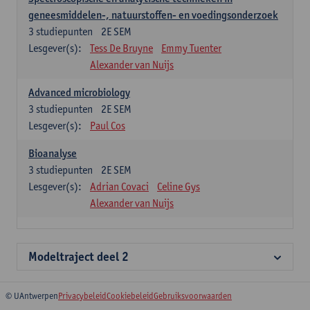
geneesmiddelen-, natuurstoffen- en voedingsonderzoek
3
studiepunten
2E SEM
Lesgever(s):
Tess De Bruyne
Emmy Tuenter
Alexander van Nuijs
Advanced microbiology
3
studiepunten
2E SEM
Lesgever(s):
Paul Cos
Bioanalyse
3
studiepunten
2E SEM
Lesgever(s):
Adrian Covaci
Celine Gys
Alexander van Nuijs
Modeltraject deel 2
© UAntwerpen
Privacybeleid
Cookiebeleid
Gebruiksvoorwaarden