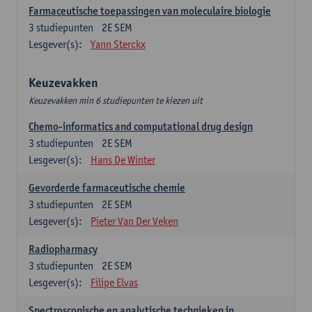
Farmaceutische toepassingen van moleculaire biologie
3
studiepunten
2E SEM
Lesgever(s):
Yann Sterckx
Keuzevakken
Keuzevakken min 6 studiepunten te kiezen uit
Chemo-informatics and computational drug design
3
studiepunten
2E SEM
Lesgever(s):
Hans De Winter
Gevorderde farmaceutische chemie
3
studiepunten
2E SEM
Lesgever(s):
Pieter Van Der Veken
Radiopharmacy
3
studiepunten
2E SEM
Lesgever(s):
Filipe Elvas
Spectroscopische en analytische technieken in