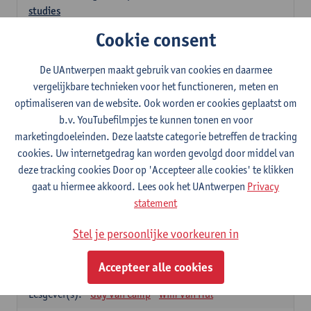
studies
3
studiepunten
1E SEM
Cookie consent
Lesgever(s):
Kathleen Deiteren
Judith Leurs
Joachim Mertens
De UAntwerpen maakt gebruik van cookies en daarmee
Glenn A L Van Den Bosch
Annick Van Riel
vergelijkbare technieken voor het functioneren, meten en
Ellen Verhavert
Steven Weekx
optimaliseren van de website. Ook worden er cookies geplaatst om
b.v. YouTubefilmpjes te kunnen tonen en voor
Apotheekstage I
marketingdoeleinden. Deze laatste categorie betreffen de tracking
12
studiepunten
2E SEM
cookies. Uw internetgedrag kan worden gevolgd door middel van
Lesgever(s):
Hans De Loof
Guido De Meyer
deze tracking cookies Door op 'Accepteer alle cookies' te klikken
Filip Kiekens
Dominique Jans
gaat u hiermee akkoord. Lees ook het UAntwerpen
Privacy
Farmacotherapie en farmaceutische zorg II
statement
6
studiepunten
2E SEM
Stel je persoonlijke voorkeuren in
Lesgever(s):
Hans De Loof
Genetica en farmacogenetica
Accepteer alle cookies
3
studiepunten
2E SEM
Lesgever(s):
Guy Van Camp
Wim Van Hul