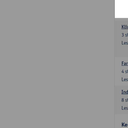
3
s
Les
Kli
3
s
Les
Far
4
s
Les
Ind
8
s
Les
Ke