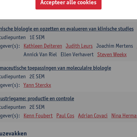
Accepteer alle cookies
tudiepunten
2E SEM
gever(s):
Filip Kiekens
nische biologie en opzetten en evalueren van klinische studies
tudiepunten
1E SEM
gever(s):
Kathleen Deiteren
Judith Leurs
Joachim Mertens
Annick Van Riel
Ellen Verhavert
Steven Weekx
maceutische toepassingen van moleculaire biologie
tudiepunten
2E SEM
gever(s):
Yann Sterckx
ustriegame: productie en controle
tudiepunten
2E SEM
gever(s):
Kenn Foubert
Paul Cos
Adrian Covaci
Nina Herma
uzevakken