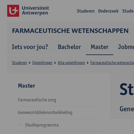
Studeren
Onderzoek
Stude
FARMACEUTISCHE WETENSCHAPPEN
Iets voor jou?
Bachelor
Master
Jobmo
Studeren
Opleidingen
Alle opleidingen
Farmaceutische wetensch
S
Master
Farmaceutische zorg
Gene
Geneesmiddelenontwikkeling
Studieprogramma