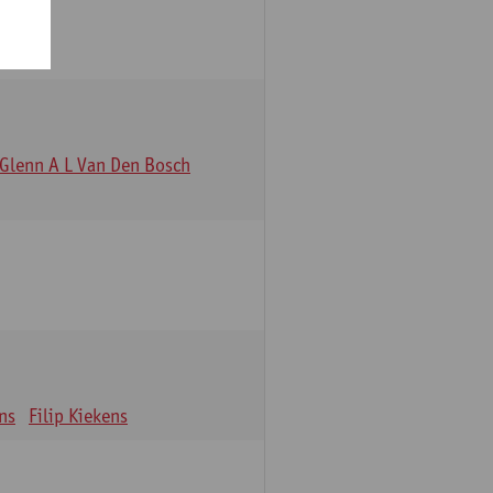
Glenn A L Van Den Bosch
ns
Filip Kiekens