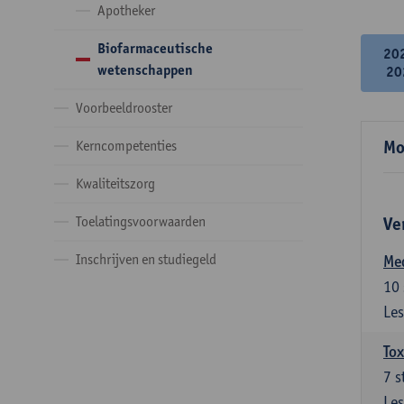
Apotheker
Biofarmaceutische
20
wetenschappen
20
Voorbeeldrooster
Mo
Kerncompetenties
Kwaliteitszorg
Toelatingsvoorwaarden
Ve
Inschrijven en studiegeld
Me
10
Les
Tox
7
s
Les