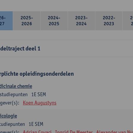
26-
2025-
2024-
2023-
2022-
2
27
2026
2025
2024
2023
deltraject deel 1
rplichte opleidingsonderdelen
dicinale chemie
studiepunten
1E SEM
gever(s):
Koen Augustyns
icologie
tudiepunten
1E SEM
gever(s):
Adrian Covaci
Ingrid De Meester
Alexander van Nu