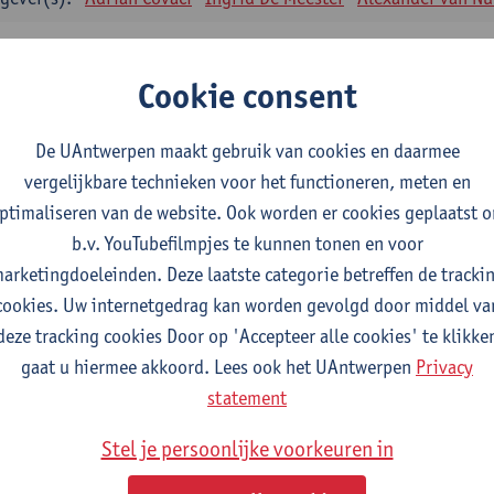
enische farmacie en biofarmacie II
tudiepunten
1E SEM
Cookie consent
gever(s):
Filip Kiekens
De UAntwerpen maakt gebruik van cookies en daarmee
enische farmacie en biofarmacie II: praktijk
vergelijkbare technieken voor het functioneren, meten en
tudiepunten
1E SEM
ptimaliseren van de website. Ook worden er cookies geplaatst 
gever(s):
Filip Kiekens
b.v. YouTubefilmpjes te kunnen tonen en voor
emische structuurbepaling van geneesmiddelen
arketingdoeleinden. Deze laatste categorie betreffen de tracki
tudiepunten
1E SEM
cookies. Uw internetgedrag kan worden gevolgd door middel va
gever(s):
Tess De Bruyne
Alexander van Nuijs
Emmy Tuenter
deze tracking cookies Door op 'Accepteer alle cookies' te klikke
gaat u hiermee akkoord. Lees ook het UAntwerpen
Privacy
macotherapie en farmaceutische zorg I
statement
tudiepunten
2E SEM
gever(s):
Guido De Meyer
Hans De Loof
Stel je persoonlijke voorkeuren in
maceutische technologie