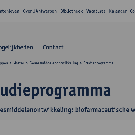
ntenleven
Over UAntwerpen
Bibliotheek
Vacatures
Kalender
Co
gelijkheden
Contact
appen
Master
Geneesmiddelenontwikkeling
Studieprogramma
tudieprogramma
esmiddelenontwikkeling: biofarmaceutische 