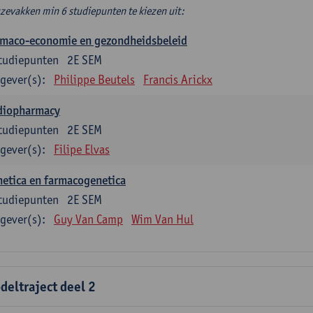
zevakken min 6 studiepunten te kiezen uit:
rmaco-economie en gezondheidsbeleid
tudiepunten
2E SEM
gever(s):
Philippe Beutels
Francis Arickx
diopharmacy
tudiepunten
2E SEM
gever(s):
Filipe Elvas
etica en farmacogenetica
tudiepunten
2E SEM
gever(s):
Guy Van Camp
Wim Van Hul
deltraject deel 2