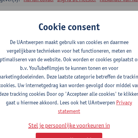
enische farmacie en biofarmacie II
tudiepunten
1E SEM
Cookie consent
gever(s):
Filip Kiekens
De UAntwerpen maakt gebruik van cookies en daarmee
enische farmacie en biofarmacie II: praktijk
vergelijkbare technieken voor het functioneren, meten en
tudiepunten
1E SEM
ptimaliseren van de website. Ook worden er cookies geplaatst 
gever(s):
Filip Kiekens
b.v. YouTubefilmpjes te kunnen tonen en voor
emische structuurbepaling van geneesmiddelen
arketingdoeleinden. Deze laatste categorie betreffen de tracki
tudiepunten
1E SEM
cookies. Uw internetgedrag kan worden gevolgd door middel va
gever(s):
Tess De Bruyne
Alexander van Nuijs
Emmy Tuenter
deze tracking cookies Door op 'Accepteer alle cookies' te klikke
gaat u hiermee akkoord. Lees ook het UAntwerpen
Privacy
macotherapie en farmaceutische zorg I
statement
tudiepunten
2E SEM
gever(s):
Guido De Meyer
Hans De Loof
Stel je persoonlijke voorkeuren in
maceutische technologie