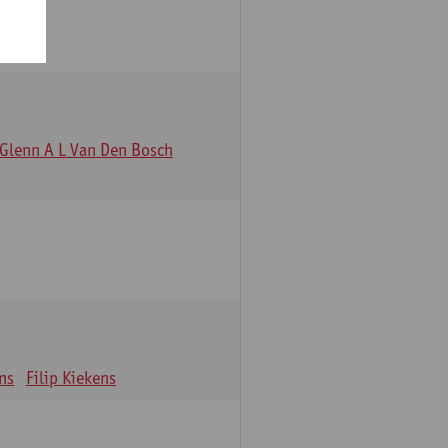
Glenn A L Van Den Bosch
ns
Filip Kiekens