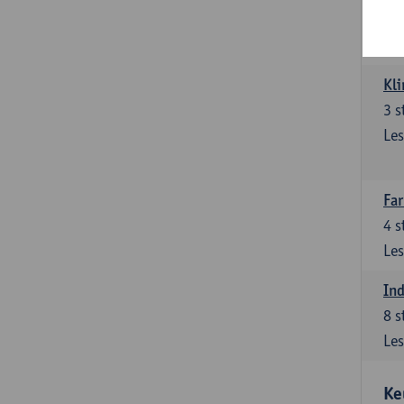
3
s
Les
Kli
3
s
Les
Far
4
s
Les
Ind
8
s
Les
Ke