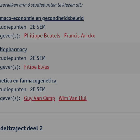
zevakken min 6 studiepunten te kiezen uit:
rmaco-economie en gezondheidsbeleid
tudiepunten
2E SEM
gever(s):
Philippe Beutels
Francis Arickx
diopharmacy
tudiepunten
2E SEM
gever(s):
Filipe Elvas
etica en farmacogenetica
tudiepunten
2E SEM
gever(s):
Guy Van Camp
Wim Van Hul
deltraject deel 2