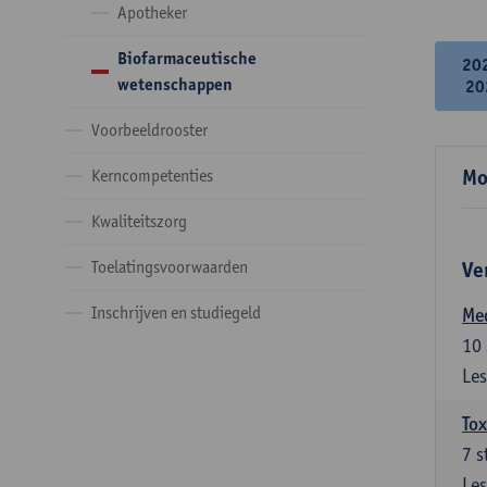
Apotheker
Biofarmaceutische
20
wetenschappen
20
Voorbeeldrooster
Mo
Kerncompetenties
Kwaliteitszorg
Toelatingsvoorwaarden
Ve
Inschrijven en studiegeld
Me
10
Les
Tox
7
s
Les