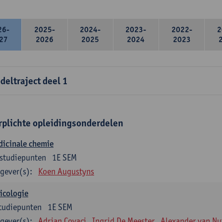
26-
2025-
2024-
2023-
2022-
2
27
2026
2025
2024
2023
deltraject deel 1
rplichte opleidingsonderdelen
dicinale chemie
studiepunten
1E SEM
gever(s):
Koen Augustyns
icologie
tudiepunten
1E SEM
gever(s):
Adrian Covaci
Ingrid De Meester
Alexander van Nu