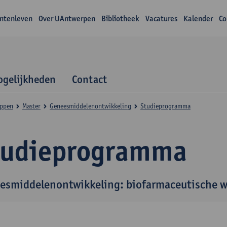
ntenleven
Over UAntwerpen
Bibliotheek
Vacatures
Kalender
Co
gelijkheden
Contact
appen
Master
Geneesmiddelenontwikkeling
Studieprogramma
tudieprogramma
esmiddelenontwikkeling: biofarmaceutische 