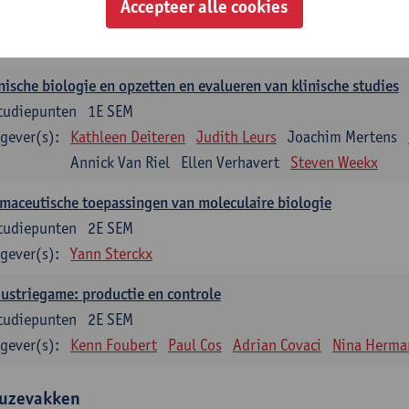
Accepteer alle cookies
tudiepunten
2E SEM
gever(s):
Filip Kiekens
nische biologie en opzetten en evalueren van klinische studies
tudiepunten
1E SEM
gever(s):
Kathleen Deiteren
Judith Leurs
Joachim Mertens
Annick Van Riel
Ellen Verhavert
Steven Weekx
maceutische toepassingen van moleculaire biologie
tudiepunten
2E SEM
gever(s):
Yann Sterckx
ustriegame: productie en controle
tudiepunten
2E SEM
gever(s):
Kenn Foubert
Paul Cos
Adrian Covaci
Nina Herma
uzevakken