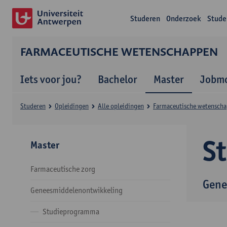
Studeren
Onderzoek
Stude
FARMACEUTISCHE WETENSCHAPPEN
Iets voor jou?
Bachelor
Master
Jobmo
Studeren
Opleidingen
Alle opleidingen
Farmaceutische wetensch
S
Master
Farmaceutische zorg
Gene
Geneesmiddelenontwikkeling
Studieprogramma