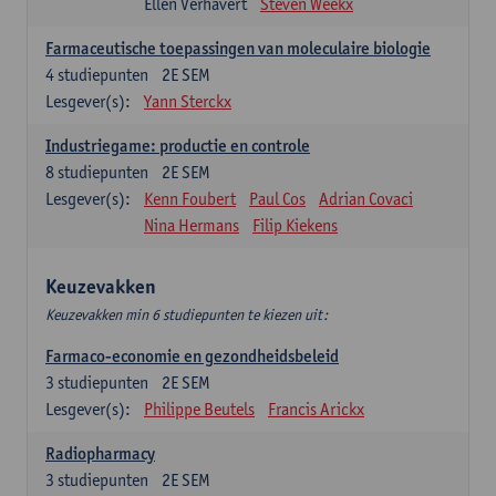
Ellen Verhavert
Steven Weekx
Farmaceutische toepassingen van moleculaire biologie
4
studiepunten
2E SEM
Lesgever(s):
Yann Sterckx
Industriegame: productie en controle
8
studiepunten
2E SEM
Lesgever(s):
Kenn Foubert
Paul Cos
Adrian Covaci
Nina Hermans
Filip Kiekens
Keuzevakken
Keuzevakken min 6 studiepunten te kiezen uit:
Farmaco-economie en gezondheidsbeleid
3
studiepunten
2E SEM
Lesgever(s):
Philippe Beutels
Francis Arickx
Radiopharmacy
3
studiepunten
2E SEM