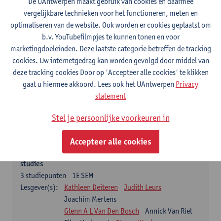
De UAntwerpen maakt gebruik van cookies en daarmee
Chemische structuurbepaling van geneesmiddelen
vergelijkbare technieken voor het functioneren, meten en
3
studiepunten
1E SEM
optimaliseren van de website. Ook worden er cookies geplaatst om
Lesgever(s):
Tess De Bruyne
Alexander van Nuijs
b.v. YouTubefilmpjes te kunnen tonen en voor
Emmy Tuenter
marketingdoeleinden. Deze laatste categorie betreffen de tracking
cookies. Uw internetgedrag kan worden gevolgd door middel van
Farmacotherapie en farmaceutische zorg I
deze tracking cookies Door op 'Accepteer alle cookies' te klikken
7
studiepunten
2E SEM
gaat u hiermee akkoord. Lees ook het UAntwerpen
Privacy
Lesgever(s):
Guido De Meyer
Hans De Loof
statement
Farmaceutische technologie
Stel je persoonlijke voorkeuren in
3
studiepunten
2E SEM
Lesgever(s):
Filip Kiekens
Accepteer alle cookies
Klinische biologie en opzetten en evalueren van klinische
studies
3
studiepunten
1E SEM
Lesgever(s):
Kathleen Deiteren
Judith Leurs
Joachim Mertens
Glenn A L Van Den Bosch
Annick Van Riel