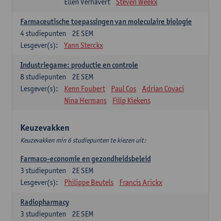
Ellen Verhavert
Steven Weekx
Farmaceutische toepassingen van moleculaire biologie
4
studiepunten
2E SEM
Lesgever(s):
Yann Sterckx
Industriegame: productie en controle
8
studiepunten
2E SEM
Lesgever(s):
Kenn Foubert
Paul Cos
Adrian Covaci
Nina Hermans
Filip Kiekens
Keuzevakken
Keuzevakken min 6 studiepunten te kiezen uit:
Farmaco-economie en gezondheidsbeleid
3
studiepunten
2E SEM
Lesgever(s):
Philippe Beutels
Francis Arickx
Radiopharmacy
3
studiepunten
2E SEM