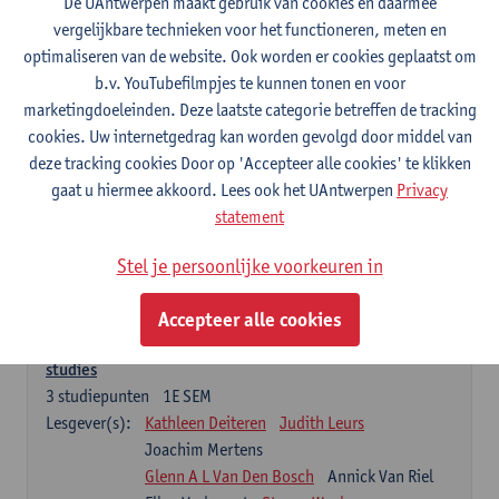
De UAntwerpen maakt gebruik van cookies en daarmee
Chemische structuurbepaling van geneesmiddelen
vergelijkbare technieken voor het functioneren, meten en
3
studiepunten
1E SEM
optimaliseren van de website. Ook worden er cookies geplaatst om
Lesgever(s):
Tess De Bruyne
Alexander van Nuijs
b.v. YouTubefilmpjes te kunnen tonen en voor
Emmy Tuenter
marketingdoeleinden. Deze laatste categorie betreffen de tracking
cookies. Uw internetgedrag kan worden gevolgd door middel van
Farmacotherapie en farmaceutische zorg I
deze tracking cookies Door op 'Accepteer alle cookies' te klikken
7
studiepunten
2E SEM
gaat u hiermee akkoord. Lees ook het UAntwerpen
Privacy
Lesgever(s):
Guido De Meyer
Hans De Loof
statement
Farmaceutische technologie
Stel je persoonlijke voorkeuren in
3
studiepunten
2E SEM
Lesgever(s):
Filip Kiekens
Accepteer alle cookies
Klinische biologie en opzetten en evalueren van klinische
studies
3
studiepunten
1E SEM
Lesgever(s):
Kathleen Deiteren
Judith Leurs
Joachim Mertens
Glenn A L Van Den Bosch
Annick Van Riel