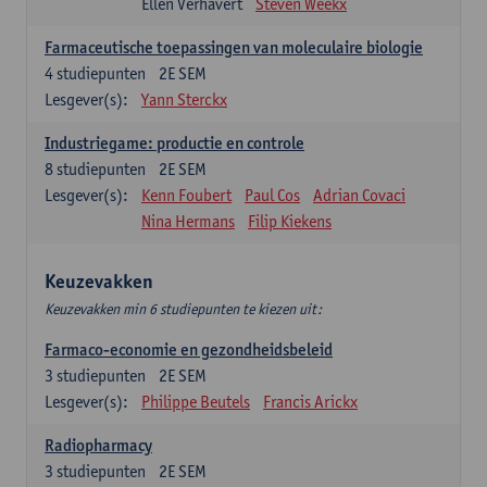
Ellen Verhavert
Steven Weekx
Farmaceutische toepassingen van moleculaire biologie
4
studiepunten
2E SEM
Lesgever(s):
Yann Sterckx
Industriegame: productie en controle
8
studiepunten
2E SEM
Lesgever(s):
Kenn Foubert
Paul Cos
Adrian Covaci
Nina Hermans
Filip Kiekens
Keuzevakken
Keuzevakken min 6 studiepunten te kiezen uit:
Farmaco-economie en gezondheidsbeleid
3
studiepunten
2E SEM
Lesgever(s):
Philippe Beutels
Francis Arickx
Radiopharmacy
3
studiepunten
2E SEM