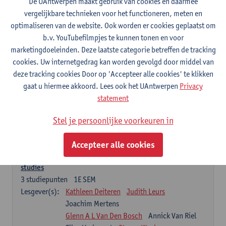
De UAntwerpen maakt gebruik van cookies en daarmee
Chemische structuurbepaling van geneesmiddelen
vergelijkbare technieken voor het functioneren, meten en
3
studiepunten
1E SEM
optimaliseren van de website. Ook worden er cookies geplaatst om
Lesgever(s):
Tess De Bruyne
Alexander van Nuijs
b.v. YouTubefilmpjes te kunnen tonen en voor
Emmy Tuenter
marketingdoeleinden. Deze laatste categorie betreffen de tracking
cookies. Uw internetgedrag kan worden gevolgd door middel van
Farmacotherapie en farmaceutische zorg I
deze tracking cookies Door op 'Accepteer alle cookies' te klikken
7
studiepunten
2E SEM
gaat u hiermee akkoord. Lees ook het UAntwerpen
Privacy
Lesgever(s):
Guido De Meyer
Hans De Loof
statement
Farmaceutische technologie
Stel je persoonlijke voorkeuren in
3
studiepunten
2E SEM
Lesgever(s):
Filip Kiekens
Accepteer alle cookies
Klinische biologie en opzetten en evalueren van klinische
studies
3
studiepunten
1E SEM
Lesgever(s):
Kathleen Deiteren
Judith Leurs
Joachim Mertens
Glenn A L Van Den Bosch
Annick Van Riel