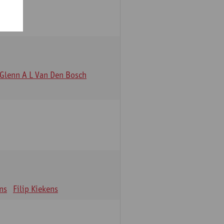
Glenn A L Van Den Bosch
ns
Filip Kiekens