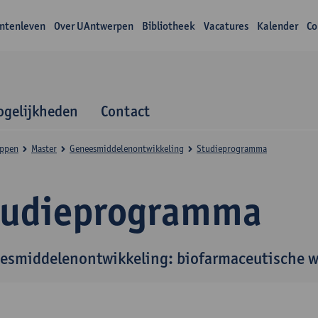
ntenleven
Over UAntwerpen
Bibliotheek
Vacatures
Kalender
Co
gelijkheden
Contact
appen
Master
Geneesmiddelenontwikkeling
Studieprogramma
tudieprogramma
esmiddelenontwikkeling: biofarmaceutische 