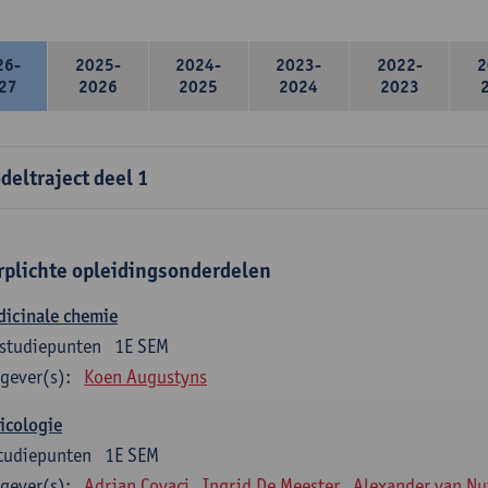
26-
2025-
2024-
2023-
2022-
2
27
2026
2025
2024
2023
deltraject deel 1
rplichte opleidingsonderdelen
dicinale chemie
studiepunten
1E SEM
gever(s):
Koen Augustyns
icologie
tudiepunten
1E SEM
gever(s):
Adrian Covaci
Ingrid De Meester
Alexander van Nu