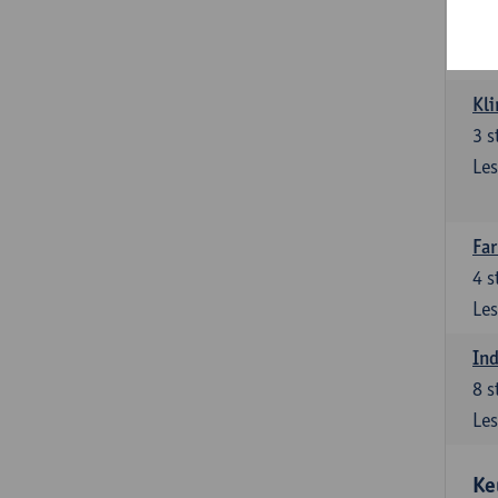
3
s
Les
Kli
3
s
Les
Far
4
s
Les
Ind
8
s
Les
Ke