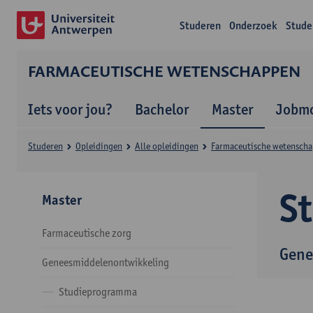
Studeren
Onderzoek
Stude
FARMACEUTISCHE WETENSCHAPPEN
Iets voor jou?
Bachelor
Master
Jobmo
Studeren
Opleidingen
Alle opleidingen
Farmaceutische wetensch
S
Master
Farmaceutische zorg
Gene
Geneesmiddelenontwikkeling
Studieprogramma