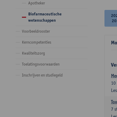
Apotheker
Biofarmaceutische
20
wetenschappen
20
Voorbeeldrooster
Mo
Kerncompetenties
Kwaliteitszorg
Toelatingsvoorwaarden
Ve
Inschrijven en studiegeld
Me
10
Les
Tox
7
s
Les