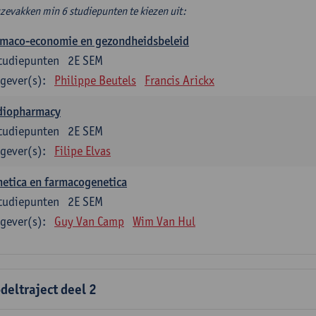
zevakken min 6 studiepunten te kiezen uit:
rmaco-economie en gezondheidsbeleid
tudiepunten
2E SEM
gever(s):
Philippe Beutels
Francis Arickx
diopharmacy
tudiepunten
2E SEM
gever(s):
Filipe Elvas
etica en farmacogenetica
tudiepunten
2E SEM
gever(s):
Guy Van Camp
Wim Van Hul
deltraject deel 2