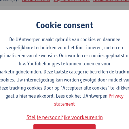
enische farmacie en biofarmacie II
tudiepunten
1E SEM
Cookie consent
gever(s):
Filip Kiekens
De UAntwerpen maakt gebruik van cookies en daarmee
enische farmacie en biofarmacie II: praktijk
vergelijkbare technieken voor het functioneren, meten en
tudiepunten
1E SEM
ptimaliseren van de website. Ook worden er cookies geplaatst 
gever(s):
Filip Kiekens
b.v. YouTubefilmpjes te kunnen tonen en voor
emische structuurbepaling van geneesmiddelen
arketingdoeleinden. Deze laatste categorie betreffen de tracki
tudiepunten
1E SEM
cookies. Uw internetgedrag kan worden gevolgd door middel va
gever(s):
Tess De Bruyne
Alexander van Nuijs
Emmy Tuenter
deze tracking cookies Door op 'Accepteer alle cookies' te klikke
gaat u hiermee akkoord. Lees ook het UAntwerpen
Privacy
macotherapie en farmaceutische zorg I
statement
tudiepunten
2E SEM
gever(s):
Guido De Meyer
Hans De Loof
Stel je persoonlijke voorkeuren in
maceutische technologie