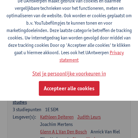
De UAntwerpen maakt gebruik van cookies en daarmee
Chemische structuurbepaling van geneesmiddelen
vergelijkbare technieken voor het functioneren, meten en
3
studiepunten
1E SEM
optimaliseren van de website. Ook worden er cookies geplaatst om
Lesgever(s):
Tess De Bruyne
Alexander van Nuijs
b.v. YouTubefilmpjes te kunnen tonen en voor
Emmy Tuenter
marketingdoeleinden. Deze laatste categorie betreffen de tracking
cookies. Uw internetgedrag kan worden gevolgd door middel van
Farmacotherapie en farmaceutische zorg I
deze tracking cookies Door op 'Accepteer alle cookies' te klikken
7
studiepunten
2E SEM
gaat u hiermee akkoord. Lees ook het UAntwerpen
Privacy
Lesgever(s):
Guido De Meyer
Hans De Loof
statement
Farmaceutische technologie
Stel je persoonlijke voorkeuren in
3
studiepunten
2E SEM
Lesgever(s):
Filip Kiekens
Accepteer alle cookies
Klinische biologie en opzetten en evalueren van klinische
studies
3
studiepunten
1E SEM
Lesgever(s):
Kathleen Deiteren
Judith Leurs
Joachim Mertens
Glenn A L Van Den Bosch
Annick Van Riel