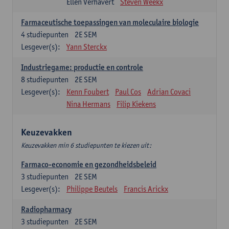
Ellen Verhavert
Steven Weekx
Farmaceutische toepassingen van moleculaire biologie
4
studiepunten
2E SEM
Lesgever(s):
Yann Sterckx
Industriegame: productie en controle
8
studiepunten
2E SEM
Lesgever(s):
Kenn Foubert
Paul Cos
Adrian Covaci
Nina Hermans
Filip Kiekens
Keuzevakken
Keuzevakken min 6 studiepunten te kiezen uit:
Farmaco-economie en gezondheidsbeleid
3
studiepunten
2E SEM
Lesgever(s):
Philippe Beutels
Francis Arickx
Radiopharmacy
3
studiepunten
2E SEM