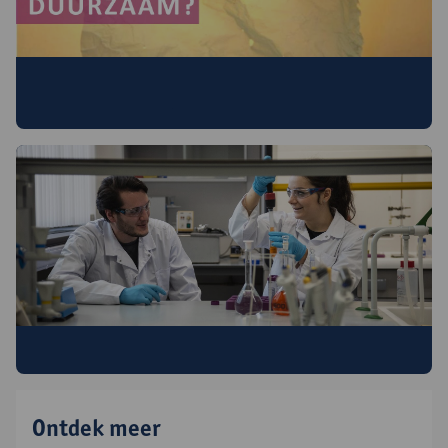
Proefles:
Is biodegradatie van plastic door wormen duurzaam?
Ontdek de labo's (bio)chemie
Ontdek meer