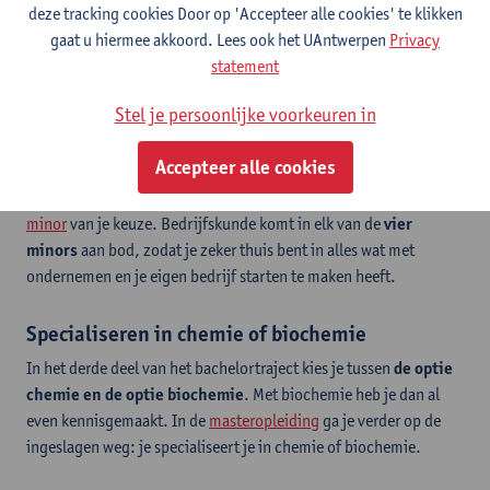
specialisaties
(bouwkunde, elektromechanica en elektronica-
deze tracking cookies Door op 'Accepteer alle cookies' te klikken
ICT) en volg je, samen met de studenten van de andere
gaat u hiermee akkoord. Lees ook het UAntwerpen
Privacy
specialisaties, basisopleidingsonderdelen zoals
wiskunde,
statement
statica, elektrotechniek, chemie en materiaalkunde
en
informatica
.
Stel je persoonlijke voorkeuren in
Bedrijfskunde + ...
Accepteer alle cookies
Aanvullende kennis en vaardigheden steek je bovendien op in de
minor
van je keuze. Bedrijfskunde komt in elk van de
vier
minors
aan bod, zodat je zeker thuis bent in alles wat met
ondernemen en je eigen bedrijf starten te maken heeft.
Specialiseren in chemie of biochemie
In het derde deel van het bachelortraject kies je tussen
de optie
chemie en de optie biochemie
. Met biochemie heb je dan al
even kennisgemaakt. In de
masteropleiding
ga je verder op de
ingeslagen weg: je specialiseert je in chemie of biochemie.