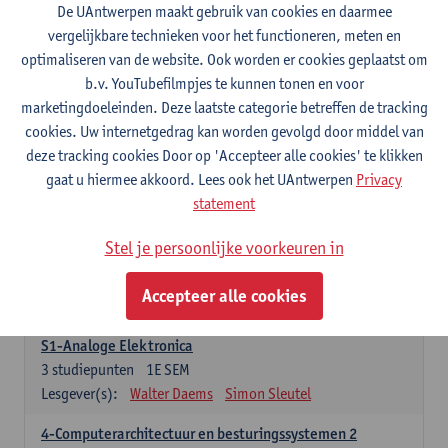
3
studiepunten
1E SEM
De UAntwerpen maakt gebruik van cookies en daarmee
Lesgever(s):
Maarten Weyn
Rafael Berkvens
vergelijkbare technieken voor het functioneren, meten en
Rreze Halili
optimaliseren van de website. Ook worden er cookies geplaatst om
b.v. YouTubefilmpjes te kunnen tonen en voor
6-Digital Signal Processing
marketingdoeleinden. Deze laatste categorie betreffen de tracking
3
studiepunten
2E SEM
cookies. Uw internetgedrag kan worden gevolgd door middel van
Lesgever(s):
Walter Daems
deze tracking cookies Door op 'Accepteer alle cookies' te klikken
gaat u hiermee akkoord. Lees ook het UAntwerpen
Privacy
Specifiek deel A - PBa Toegepaste Informatica
statement
21 studiepunten
Stel je persoonlijke voorkeuren in
1-Basis digitale elektronica 1
3
studiepunten
1E SEM
Accepteer alle cookies
Lesgever(s):
Koen Lostrie
S1-Analoge Elektronica
3
studiepunten
1E SEM
Lesgever(s):
Walter Daems
Simon Sleutel
4-Computerarchitectuur en besturingssystemen 2