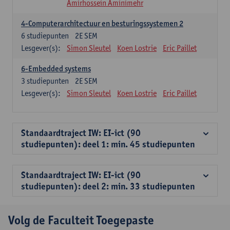
Amirhossein Aminimehr
4-Computerarchitectuur en besturingssystemen 2
6
studiepunten
2E SEM
Lesgever(s):
Simon Sleutel
Koen Lostrie
Eric Paillet
6-Embedded systems
3
studiepunten
2E SEM
Lesgever(s):
Simon Sleutel
Koen Lostrie
Eric Paillet
Standaardtraject IW: EI-ict (90
studiepunten): deel 1: min. 45 studiepunten
Standaardtraject IW: EI-ict (90
studiepunten): deel 2: min. 33 studiepunten
Volg de Faculteit Toegepaste