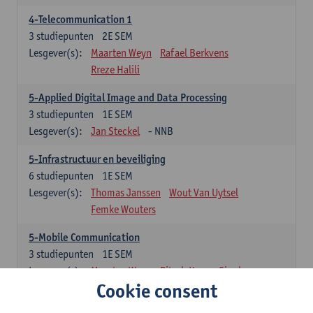
4-Telecommunication 1
3
studiepunten
2E SEM
Lesgever(s):
Maarten Weyn
Rafael Berkvens
Rreze Halili
5-Applied Digital Image and Data Processing
3
studiepunten
1E SEM
Lesgever(s):
Jan Steckel
- NNB
5-Infrastructuur en beveiliging
6
studiepunten
1E SEM
Lesgever(s):
Thomas Janssen
Wout Van Uytsel
Femke Wouters
5-Mobile Communication
3
studiepunten
1E SEM
Lesgever(s):
Maarten Weyn
Ritesh Kumar Singh
Cookie consent
5-Telecommunication 2