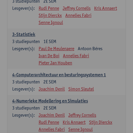
3
studiepunten
2E SEM
Lesgever(s):
Rudi Penne
Jeffrey Cornelis
Kris Annaert
Stijn Dierckx
Annelies Fabri
Senne Ignoul
3-Statistiek
3
studiepunten
1E SEM
Lesgever(s):
Paul De Meulenaere
Antoon Béres
Ivan De Boi
Annelies Fabri
Pieter Jan Houben
4-Computerarchitectuur en besturingssystemen 1
3
studiepunten
2E SEM
Lesgever(s):
Joachim Denil
Simon Sleutel
4-Numerieke Modellering en Simulaties
3
studiepunten
2E SEM
Lesgever(s):
Joachim Denil
Jeffrey Cornelis
Rudi Penne
Kris Annaert
Stijn Dierckx
Annelies Fabri
Senne Ignoul