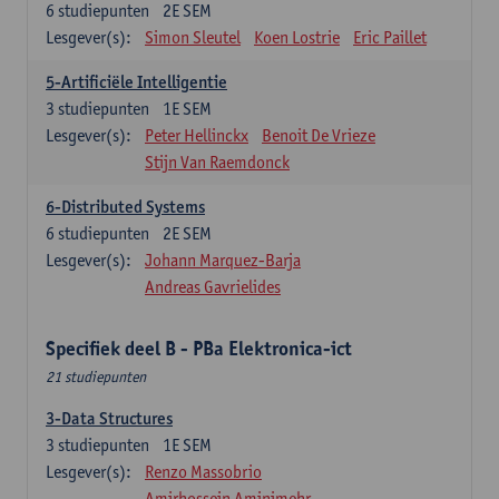
6
studiepunten
2E SEM
Lesgever(s):
Simon Sleutel
Koen Lostrie
Eric Paillet
5-Artificiële Intelligentie
3
studiepunten
1E SEM
Lesgever(s):
Peter Hellinckx
Benoit De Vrieze
Stijn Van Raemdonck
6-Distributed Systems
6
studiepunten
2E SEM
Lesgever(s):
Johann Marquez-Barja
Andreas Gavrielides
Specifiek deel B - PBa Elektronica-ict
21 studiepunten
3-Data Structures
3
studiepunten
1E SEM
Lesgever(s):
Renzo Massobrio
Amirhossein Aminimehr