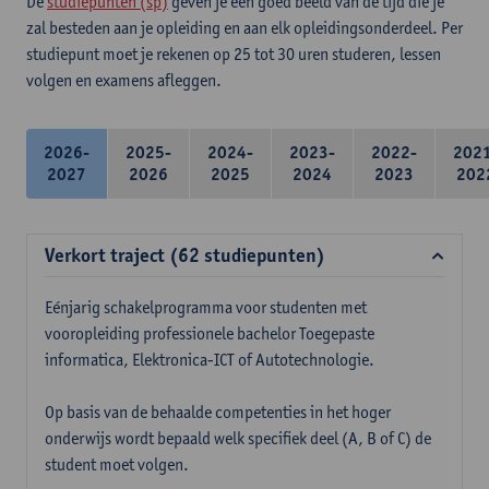
De
studiepunten (sp)
geven je een goed beeld van de tijd die je
zal besteden aan je opleiding en aan elk opleidingsonderdeel. Per
studiepunt moet je rekenen op 25 tot 30 uren studeren, lessen
volgen en examens afleggen.
2026-
2025-
2024-
2023-
2022-
202
2027
2026
2025
2024
2023
202
Verkort traject (62 studiepunten)
Eénjarig schakelprogramma voor studenten met
vooropleiding professionele bachelor Toegepaste
informatica, Elektronica-ICT of Autotechnologie.
Op basis van de behaalde competenties in het hoger
onderwijs wordt bepaald welk specifiek deel (A, B of C) de
student moet volgen.