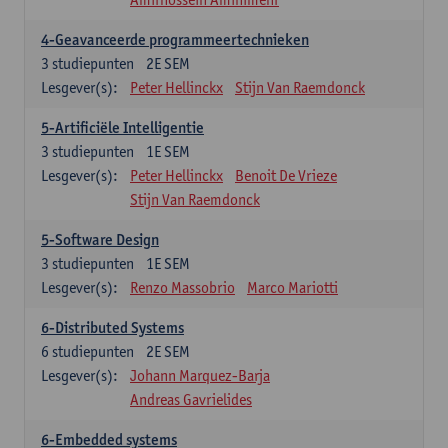
4-Geavanceerde programmeertechnieken
3
studiepunten
2E SEM
Lesgever(s):
Peter Hellinckx
Stijn Van Raemdonck
5-Artificiële Intelligentie
3
studiepunten
1E SEM
Lesgever(s):
Peter Hellinckx
Benoit De Vrieze
Stijn Van Raemdonck
5-Software Design
3
studiepunten
1E SEM
Lesgever(s):
Renzo Massobrio
Marco Mariotti
6-Distributed Systems
6
studiepunten
2E SEM
Lesgever(s):
Johann Marquez-Barja
Andreas Gavrielides
6-Embedded systems