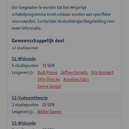
Om toegelaten te worden tot het éénjarige
schakelprogramma moet voldaan worden aan specifieke
voorwaarden. Contacteer de studietrajectbegeleiding voor
meer informatie.
Gemeenschappelijk deel
41 studiepunten
S1-Wiskunde
5
studiepunten
1E SEM
Lesgever(s):
Rudi Penne
Jeffrey Cornelis
Kris Annaert
Stijn Dierckx
Annelies Fabri
Senne Ignoul
S2-Systeemtheorie
3
studiepunten
2E SEM
Lesgever(s):
Walter Daems
S2-Wiskunde