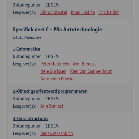
3
studiepunten
2E SEM
Lesgever(s):
Simon Sleutel
Koen Lostrie
Eric Paillet
Specifiek deel C - PBa Autotechnologie
21 studiepunten
1-Informatica
6
studiepunten
1E SEM
Lesgever(s):
Peter Hellinckx
Ann Beniest
Nele Gorissen
Rien Van Campenhout
Aaron Van Poecke
2-Object georiënteerd programmeren
3
studiepunten
2E SEM
Lesgever(s):
Ann Beniest
3-Data Structures
3
studiepunten
1E SEM
Lesgever(s):
Renzo Massobrio