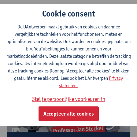
In deze optie leer de je finesses van de
artificiële intelligentie
.
Cookie consent
Je leert hoe je deze principes verschillende intelligente devices
kan laten samenwerken om een groter doel (een grotere
De UAntwerpen maakt gebruik van cookies en daarmee
intelligentie) te bereiken. Je focust je in dit geval niet zozeer op
vergelijkbare technieken voor het functioneren, meten en
rekenintensieve gecentraliseerde AI-oplossingen maar op
optimaliseren van de website. Ook worden er cookies geplaatst om
gedecentraliseerde interactie van intelligente componenten en
b.v. YouTubefilmpjes te kunnen tonen en voor
op de methodes om deze interactie te optimaliseren zodat het
marketingdoeleinden. Deze laatste categorie betreffen de tracking
het einddoel, het finale globale
intelligente gedrag
, optimaal
cookies. Uw internetgedrag kan worden gevolgd door middel van
is.
deze tracking cookies Door op 'Accepteer alle cookies' te klikken
gaat u hiermee akkoord. Lees ook het UAntwerpen
Privacy
statement
Stel je persoonlijke voorkeuren in
Accepteer alle cookies