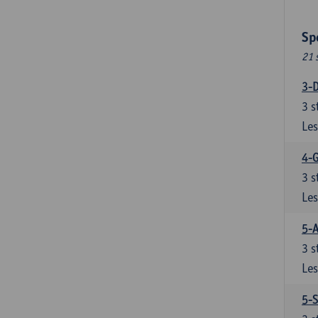
Sp
21 
3-D
3
s
Les
4-
3
s
Les
5-A
3
s
Les
5-S