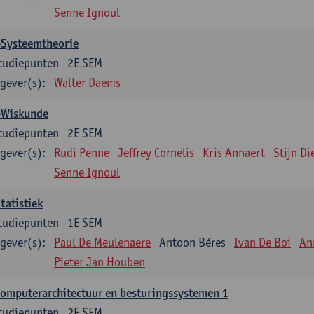
Senne Ignoul
-Systeemtheorie
tudiepunten
2E SEM
gever(s):
Walter Daems
-Wiskunde
tudiepunten
2E SEM
gever(s):
Rudi Penne
Jeffrey Cornelis
Kris Annaert
Stijn Di
Senne Ignoul
tatistiek
tudiepunten
1E SEM
gever(s):
Paul De Meulenaere
Antoon Béres
Ivan De Boi
An
Pieter Jan Houben
omputerarchitectuur en besturingssystemen 1
tudiepunten
2E SEM