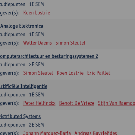
tudiepunten
1E SEM
gever(s):
Koen Lostrie
Analoge Elektronica
tudiepunten
1E SEM
gever(s):
Walter Daems
Simon Sleutel
omputerarchitectuur en besturingssystemen 2
tudiepunten
2E SEM
gever(s):
Simon Sleutel
Koen Lostrie
Eric Paillet
rtificiële Intelligentie
tudiepunten
1E SEM
gever(s):
Peter Hellinckx
Benoit De Vrieze
Stijn Van Raemd
istributed Systems
tudiepunten
2E SEM
gever(s):
Johann Marquez-Barja
Andreas Gavrielides