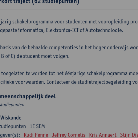
rkort traject (62 studiepunten)
jarig schakelprogramma voor studenten met vooropleiding pro
gepaste informatica, Elektronica-ICT of Autotechnologie.
basis van de behaalde competenties in het hoger onderwijs word
 B of C) de student moet volgen.
toegelaten te worden tot het éénjarige schakelprogramma moe
cifieke voorwaarden. Contacteer de studietrajectbegeleiding vo
meenschappelijk deel
studiepunten
-Wiskunde
tudiepunten
1E SEM
gever(s):
Rudi Penne
Jeffrey Cornelis
Kris Annaert
Stijn Di