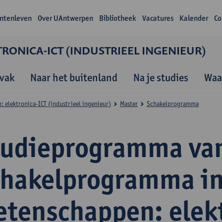
ntenleven
Over UAntwerpen
Bibliotheek
Vacatures
Kalender
Co
RONICA-ICT (INDUSTRIEEL INGENIEUR)
vak
Naar het buitenland
Na je studies
Waa
 elektronica-ICT (industrieel ingenieur)
Master
Schakelprogramma
tudieprogramma van
chakelprogramma in
etenschappen: elek