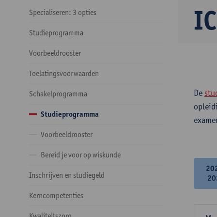
IC
Specialiseren: 3 opties
Studieprogramma
Voorbeeldrooster
Toelatingsvoorwaarden
De
stu
Schakelprogramma
opleid
Studieprogramma
examen
Voorbeeldrooster
Bereid je voor op wiskunde
20
Inschrijven en studiegeld
20
Kerncompetenties
Kwaliteitszorg