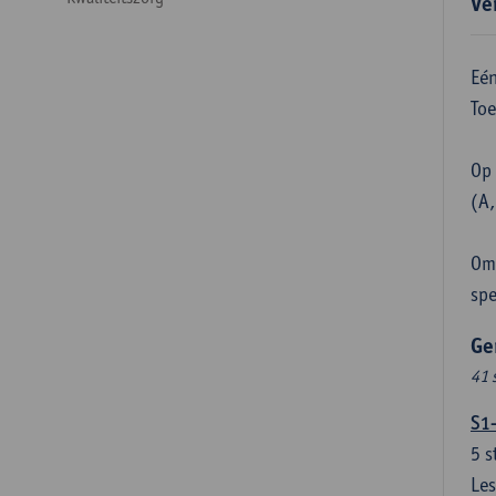
Ve
Eén
Toe
Op 
(A,
Om 
spe
Ge
41 
S1
5
s
Les