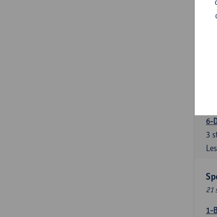
Les
5-
3
s
Les
5-
3
s
Les
6-D
3
s
Les
Sp
21 
1-B