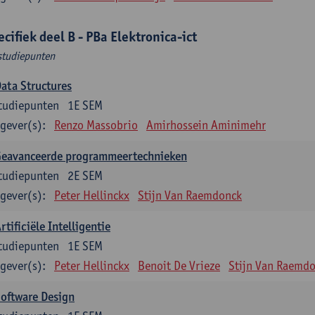
ecifiek deel B - PBa Elektronica-ict
studiepunten
ata Structures
tudiepunten
1E SEM
gever(s):
Renzo Massobrio
Amirhossein Aminimehr
Geavanceerde programmeertechnieken
tudiepunten
2E SEM
gever(s):
Peter Hellinckx
Stijn Van Raemdonck
rtificiële Intelligentie
tudiepunten
1E SEM
gever(s):
Peter Hellinckx
Benoit De Vrieze
Stijn Van Raemd
oftware Design