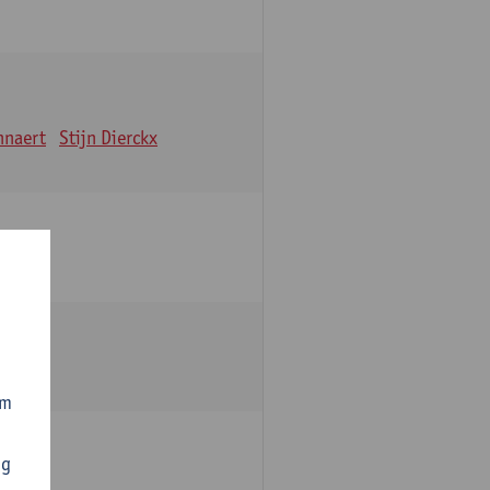
nnaert
Stijn Dierckx
om
ng