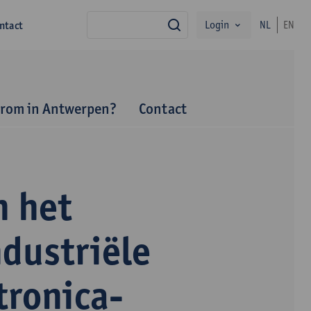
Login
ntact
NL
EN
zoek
rom in Antwerpen?
Contact
 het
dustriële
tronica-