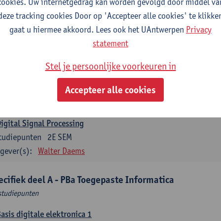
cookies. Uw internetgedrag kan worden gevolgd door middel va
gever(s):
Thomas Janssen
Wout Van Uytsel
Femke Wouters
deze tracking cookies Door op 'Accepteer alle cookies' te klikke
Mobile Communication
gaat u hiermee akkoord. Lees ook het UAntwerpen
Privacy
tudiepunten
1E SEM
statement
gever(s):
Maarten Weyn
Ritesh Kumar Singh
Stel je persoonlijke voorkeuren in
Telecommunication 2
tudiepunten
1E SEM
Accepteer alle cookies
gever(s):
Maarten Weyn
Rafael Berkvens
Rreze Halili
igital Signal Processing
tudiepunten
2E SEM
gever(s):
Walter Daems
ecifiek deel A - PBa Toegepaste Informatica
studiepunten
asis digitale elektronica 1