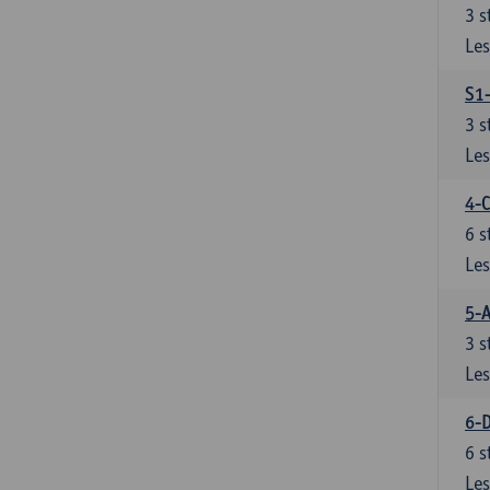
3
s
Les
S1-
3
s
Les
4-C
6
s
Les
5-A
3
s
Les
6-D
6
s
Les