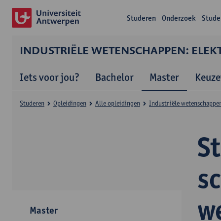
Studeren
Onderzoek
Stude
INDUSTRIËLE WETENSCHAPPEN: ELEKT
Iets voor jou?
Bachelor
Master
Keuze
Studeren
Opleidingen
Alle opleidingen
Industriële wetenschappen:
S
s
w
Master