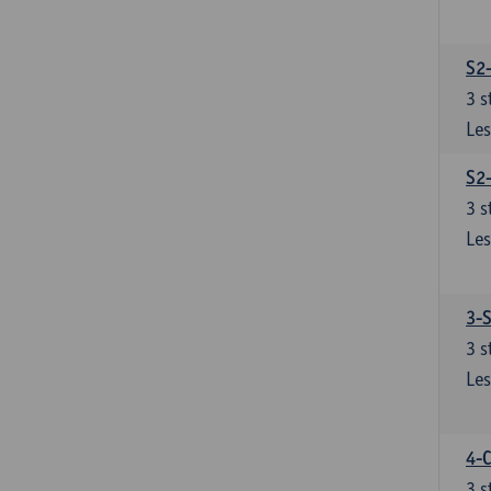
S2
3
s
Les
S2
3
s
Les
3-S
3
s
Les
4-C
3
s