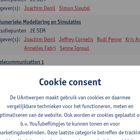
gever(s):
Joachim Denil
Simon Sleutel
umerieke Modellering en Simulaties
tudiepunten
2E SEM
gever(s):
Joachim Denil
Jeffrey Cornelis
Rudi Penne
Kris A
Annelies Fabri
Senne Ignoul
Telecommunication 1
tudiepunten
2E SEM
Cookie consent
gever(s):
Maarten Weyn
Rafael Berkvens
Rreze Halili
pplied Digital Image and Data Processing
De UAntwerpen maakt gebruik van cookies en daarmee
tudiepunten
1E SEM
vergelijkbare technieken voor het functioneren, meten en
gever(s):
Jan Steckel
- NNB
ptimaliseren van de website. Ook worden er cookies geplaatst 
b.v. YouTubefilmpjes te kunnen tonen en voor
nfrastructuur en beveiliging
arketingdoeleinden. Deze laatste categorie betreffen de tracki
tudiepunten
1E SEM