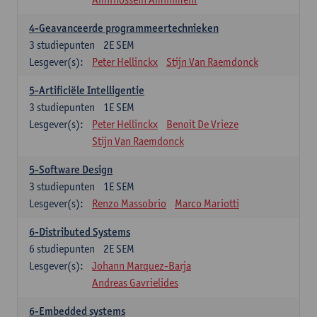
4-Geavanceerde programmeertechnieken
3
studiepunten
2E SEM
Lesgever(s):
Peter Hellinckx
Stijn Van Raemdonck
5-Artificiële Intelligentie
3
studiepunten
1E SEM
Lesgever(s):
Peter Hellinckx
Benoit De Vrieze
Stijn Van Raemdonck
5-Software Design
3
studiepunten
1E SEM
Lesgever(s):
Renzo Massobrio
Marco Mariotti
6-Distributed Systems
6
studiepunten
2E SEM
Lesgever(s):
Johann Marquez-Barja
Andreas Gavrielides
6-Embedded systems