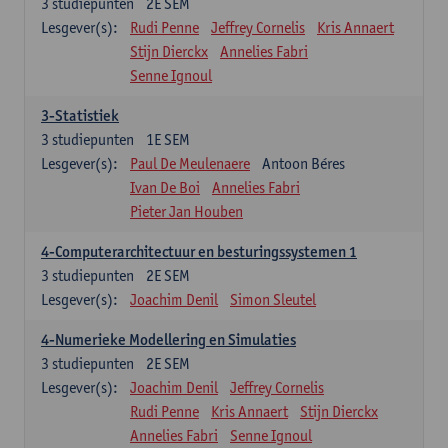
3
studiepunten
2E SEM
Lesgever(s):
Rudi Penne
Jeffrey Cornelis
Kris Annaert
Stijn Dierckx
Annelies Fabri
Senne Ignoul
3-Statistiek
3
studiepunten
1E SEM
Lesgever(s):
Paul De Meulenaere
Antoon Béres
Ivan De Boi
Annelies Fabri
Pieter Jan Houben
4-Computerarchitectuur en besturingssystemen 1
3
studiepunten
2E SEM
Lesgever(s):
Joachim Denil
Simon Sleutel
4-Numerieke Modellering en Simulaties
3
studiepunten
2E SEM
Lesgever(s):
Joachim Denil
Jeffrey Cornelis
Rudi Penne
Kris Annaert
Stijn Dierckx
Annelies Fabri
Senne Ignoul