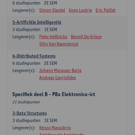
6
studiepunten
2E SEM
Lesgever(s):
Simon Sleutel
Koen Lostrie
Eric Paillet
5-Artificiële Intelligentie
3
studiepunten
1E SEM
Lesgever(s):
Peter Hellinckx
Benoit De Vrieze
Stijn Van Raemdonck
6-Distributed Systems
6
studiepunten
2E SEM
Lesgever(s):
Johann Marquez-Barja
Andreas Gavrielides
Specifiek deel B - PBa Elektronica-ict
21 studiepunten
3-Data Structures
3
studiepunten
1E SEM
Lesgever(s):
Renzo Massobrio
Amirhossein Aminimehr