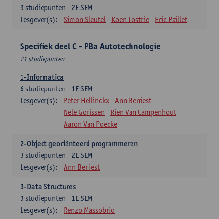
3
studiepunten
2E SEM
Lesgever(s):
Simon Sleutel
Koen Lostrie
Eric Paillet
Specifiek deel C - PBa Autotechnologie
21 studiepunten
1-Informatica
6
studiepunten
1E SEM
Lesgever(s):
Peter Hellinckx
Ann Beniest
Nele Gorissen
Rien Van Campenhout
Aaron Van Poecke
2-Object georiënteerd programmeren
3
studiepunten
2E SEM
Lesgever(s):
Ann Beniest
3-Data Structures
3
studiepunten
1E SEM
Lesgever(s):
Renzo Massobrio