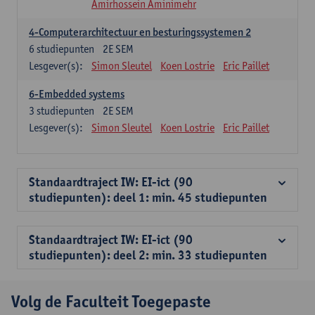
Amirhossein Aminimehr
4-Computerarchitectuur en besturingssystemen 2
6
studiepunten
2E SEM
Lesgever(s):
Simon Sleutel
Koen Lostrie
Eric Paillet
6-Embedded systems
3
studiepunten
2E SEM
Lesgever(s):
Simon Sleutel
Koen Lostrie
Eric Paillet
Standaardtraject IW: EI-ict (90
studiepunten): deel 1: min. 45 studiepunten
Standaardtraject IW: EI-ict (90
studiepunten): deel 2: min. 33 studiepunten
Volg de Faculteit Toegepaste