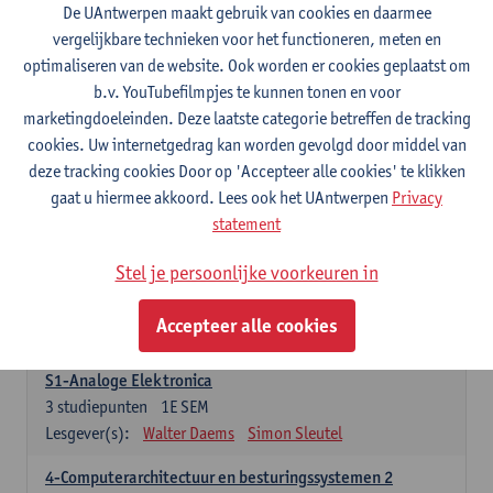
3
studiepunten
1E SEM
De UAntwerpen maakt gebruik van cookies en daarmee
Lesgever(s):
Maarten Weyn
Rafael Berkvens
vergelijkbare technieken voor het functioneren, meten en
Rreze Halili
optimaliseren van de website. Ook worden er cookies geplaatst om
b.v. YouTubefilmpjes te kunnen tonen en voor
6-Digital Signal Processing
marketingdoeleinden. Deze laatste categorie betreffen de tracking
3
studiepunten
2E SEM
cookies. Uw internetgedrag kan worden gevolgd door middel van
Lesgever(s):
Walter Daems
deze tracking cookies Door op 'Accepteer alle cookies' te klikken
gaat u hiermee akkoord. Lees ook het UAntwerpen
Privacy
Specifiek deel A - PBa Toegepaste Informatica
statement
21 studiepunten
Stel je persoonlijke voorkeuren in
1-Basis digitale elektronica 1
3
studiepunten
1E SEM
Accepteer alle cookies
Lesgever(s):
Koen Lostrie
S1-Analoge Elektronica
3
studiepunten
1E SEM
Lesgever(s):
Walter Daems
Simon Sleutel
4-Computerarchitectuur en besturingssystemen 2