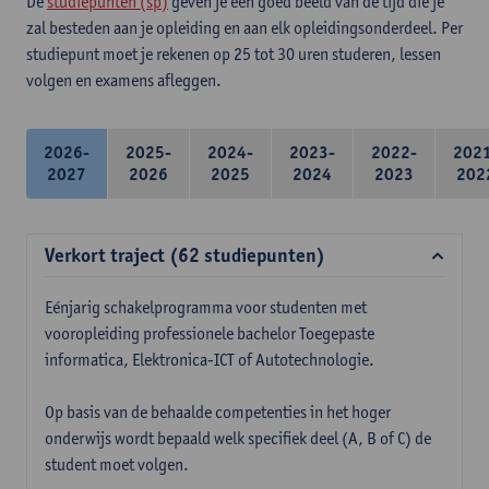
De
studiepunten (sp)
geven je een goed beeld van de tijd die je
zal besteden aan je opleiding en aan elk opleidingsonderdeel. Per
studiepunt moet je rekenen op 25 tot 30 uren studeren, lessen
volgen en examens afleggen.
2026-
2025-
2024-
2023-
2022-
202
2027
2026
2025
2024
2023
202
Verkort traject (62 studiepunten)
Eénjarig schakelprogramma voor studenten met
vooropleiding professionele bachelor Toegepaste
informatica, Elektronica-ICT of Autotechnologie.
Op basis van de behaalde competenties in het hoger
onderwijs wordt bepaald welk specifiek deel (A, B of C) de
student moet volgen.