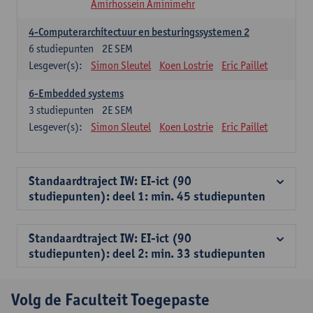
Amirhossein Aminimehr
4-Computerarchitectuur en besturingssystemen 2
6
studiepunten
2E SEM
Lesgever(s):
Simon Sleutel
Koen Lostrie
Eric Paillet
6-Embedded systems
3
studiepunten
2E SEM
Lesgever(s):
Simon Sleutel
Koen Lostrie
Eric Paillet
Standaardtraject IW: EI-ict (90
studiepunten): deel 1: min. 45 studiepunten
Standaardtraject IW: EI-ict (90
studiepunten): deel 2: min. 33 studiepunten
Volg de Faculteit Toegepaste