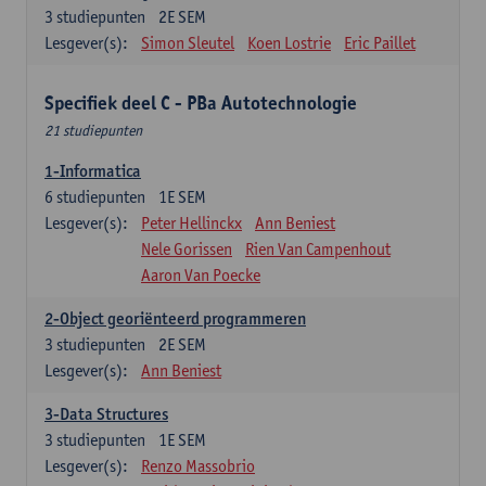
3
studiepunten
2E SEM
Lesgever(s):
Simon Sleutel
Koen Lostrie
Eric Paillet
Specifiek deel C - PBa Autotechnologie
21 studiepunten
1-Informatica
6
studiepunten
1E SEM
Lesgever(s):
Peter Hellinckx
Ann Beniest
Nele Gorissen
Rien Van Campenhout
Aaron Van Poecke
2-Object georiënteerd programmeren
3
studiepunten
2E SEM
Lesgever(s):
Ann Beniest
3-Data Structures
3
studiepunten
1E SEM
Lesgever(s):
Renzo Massobrio