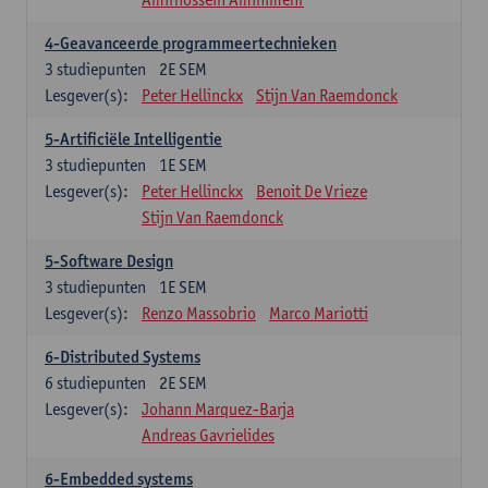
4-Geavanceerde programmeertechnieken
3
studiepunten
2E SEM
Lesgever(s):
Peter Hellinckx
Stijn Van Raemdonck
5-Artificiële Intelligentie
3
studiepunten
1E SEM
Lesgever(s):
Peter Hellinckx
Benoit De Vrieze
Stijn Van Raemdonck
5-Software Design
3
studiepunten
1E SEM
Lesgever(s):
Renzo Massobrio
Marco Mariotti
6-Distributed Systems
6
studiepunten
2E SEM
Lesgever(s):
Johann Marquez-Barja
Andreas Gavrielides
6-Embedded systems