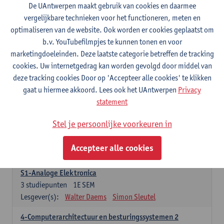
3
studiepunten
1E SEM
De UAntwerpen maakt gebruik van cookies en daarmee
Lesgever(s):
Maarten Weyn
Rafael Berkvens
vergelijkbare technieken voor het functioneren, meten en
Rreze Halili
optimaliseren van de website. Ook worden er cookies geplaatst om
b.v. YouTubefilmpjes te kunnen tonen en voor
6-Digital Signal Processing
marketingdoeleinden. Deze laatste categorie betreffen de tracking
3
studiepunten
2E SEM
cookies. Uw internetgedrag kan worden gevolgd door middel van
Lesgever(s):
Walter Daems
deze tracking cookies Door op 'Accepteer alle cookies' te klikken
gaat u hiermee akkoord. Lees ook het UAntwerpen
Privacy
Specifiek deel A - PBa Toegepaste Informatica
statement
21 studiepunten
Stel je persoonlijke voorkeuren in
1-Basis digitale elektronica 1
3
studiepunten
1E SEM
Accepteer alle cookies
Lesgever(s):
Koen Lostrie
S1-Analoge Elektronica
3
studiepunten
1E SEM
Lesgever(s):
Walter Daems
Simon Sleutel
4-Computerarchitectuur en besturingssystemen 2