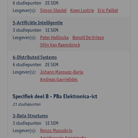
6
studiepunten
2E SEM
Lesgever(s):
Simon Sleutel
Koen Lostrie
Eric Paillet
5-Artificiële Intelligentie
3
studiepunten
1E SEM
Lesgever(s):
Peter Hellinckx
Benoit De Vrieze
Stijn Van Raemdonck
6-Distributed Systems
6
studiepunten
2E SEM
Lesgever(s):
Johann Marquez-Barja
Andreas Gavrielides
Specifiek deel B - PBa Elektronica-ict
21 studiepunten
3-Data Structures
3
studiepunten
1E SEM
Lesgever(s):
Renzo Massobrio
Amirhossein Aminimehr