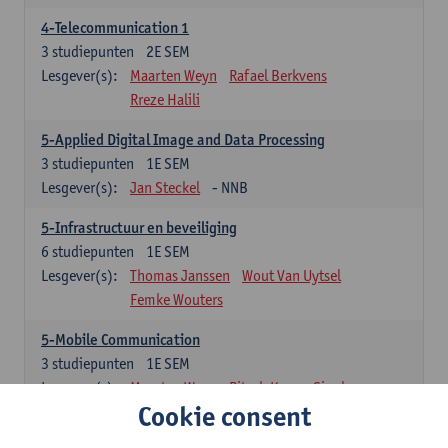
4-Telecommunication 1
3
studiepunten
2E SEM
Lesgever(s):
Maarten Weyn
Rafael Berkvens
Rreze Halili
5-Applied Digital Image and Data Processing
3
studiepunten
1E SEM
Lesgever(s):
Jan Steckel
- NNB
5-Infrastructuur en beveiliging
6
studiepunten
1E SEM
Lesgever(s):
Thomas Janssen
Wout Van Uytsel
Femke Wouters
5-Mobile Communication
3
studiepunten
1E SEM
Lesgever(s):
Maarten Weyn
Ritesh Kumar Singh
Cookie consent
5-Telecommunication 2