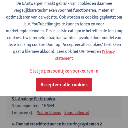
3
studiepunten
1E SEM
De UAntwerpen maakt gebruik van cookies en daarmee
Lesgever(s):
Maarten Weyn
Rafael Berkvens
vergelijkbare technieken voor het functioneren, meten en
Rreze Halili
optimaliseren van de website. Ook worden er cookies geplaatst om
b.v. YouTubefilmpjes te kunnen tonen en voor
6-Digital Signal Processing
marketingdoeleinden. Deze laatste categorie betreffen de tracking
3
studiepunten
2E SEM
cookies. Uw internetgedrag kan worden gevolgd door middel van
Lesgever(s):
Walter Daems
deze tracking cookies Door op 'Accepteer alle cookies' te klikken
gaat u hiermee akkoord. Lees ook het UAntwerpen
Privacy
Specifiek deel A - PBa Toegepaste Informatica
statement
21 studiepunten
Stel je persoonlijke voorkeuren in
1-Basis digitale elektronica 1
3
studiepunten
1E SEM
Accepteer alle cookies
Lesgever(s):
Koen Lostrie
S1-Analoge Elektronica
3
studiepunten
1E SEM
Lesgever(s):
Walter Daems
Simon Sleutel
4-Computerarchitectuur en besturingssystemen 2