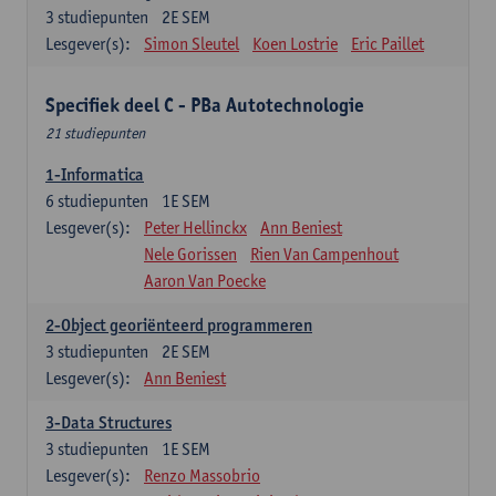
3
studiepunten
2E SEM
Lesgever(s):
Simon Sleutel
Koen Lostrie
Eric Paillet
Specifiek deel C - PBa Autotechnologie
21 studiepunten
1-Informatica
6
studiepunten
1E SEM
Lesgever(s):
Peter Hellinckx
Ann Beniest
Nele Gorissen
Rien Van Campenhout
Aaron Van Poecke
2-Object georiënteerd programmeren
3
studiepunten
2E SEM
Lesgever(s):
Ann Beniest
3-Data Structures
3
studiepunten
1E SEM
Lesgever(s):
Renzo Massobrio