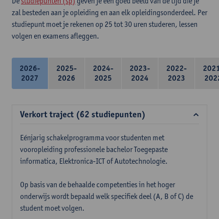
De
studiepunten (sp)
geven je een goed beeld van de tijd die je
zal besteden aan je opleiding en aan elk opleidingsonderdeel. Per
studiepunt moet je rekenen op 25 tot 30 uren studeren, lessen
volgen en examens afleggen.
2026-
2025-
2024-
2023-
2022-
202
2027
2026
2025
2024
2023
202
Verkort traject (62 studiepunten)
Eénjarig schakelprogramma voor studenten met
vooropleiding professionele bachelor Toegepaste
informatica, Elektronica-ICT of Autotechnologie.
Op basis van de behaalde competenties in het hoger
onderwijs wordt bepaald welk specifiek deel (A, B of C) de
student moet volgen.