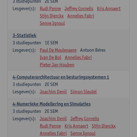
3
studiepunten
2E SEM
Lesgever(s):
Rudi Penne
Jeffrey Cornelis
Kris Annaert
Stijn Dierckx
Annelies Fabri
Senne Ignoul
3-Statistiek
3
studiepunten
1E SEM
Lesgever(s):
Paul De Meulenaere
Antoon Béres
Ivan De Boi
Annelies Fabri
Pieter Jan Houben
4-Computerarchitectuur en besturingssystemen 1
3
studiepunten
2E SEM
Lesgever(s):
Joachim Denil
Simon Sleutel
4-Numerieke Modellering en Simulaties
3
studiepunten
2E SEM
Lesgever(s):
Joachim Denil
Jeffrey Cornelis
Rudi Penne
Kris Annaert
Stijn Dierckx
Annelies Fabri
Senne Ignoul