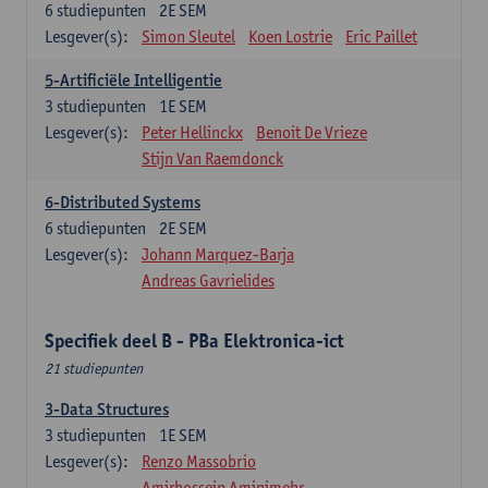
6
studiepunten
2E SEM
Lesgever(s):
Simon Sleutel
Koen Lostrie
Eric Paillet
5-Artificiële Intelligentie
3
studiepunten
1E SEM
Lesgever(s):
Peter Hellinckx
Benoit De Vrieze
Stijn Van Raemdonck
6-Distributed Systems
6
studiepunten
2E SEM
Lesgever(s):
Johann Marquez-Barja
Andreas Gavrielides
Specifiek deel B - PBa Elektronica-ict
21 studiepunten
3-Data Structures
3
studiepunten
1E SEM
Lesgever(s):
Renzo Massobrio
Amirhossein Aminimehr