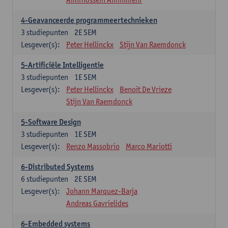
4-Geavanceerde programmeertechnieken
3
studiepunten
2E SEM
Lesgever(s):
Peter Hellinckx
Stijn Van Raemdonck
5-Artificiële Intelligentie
3
studiepunten
1E SEM
Lesgever(s):
Peter Hellinckx
Benoit De Vrieze
Stijn Van Raemdonck
5-Software Design
3
studiepunten
1E SEM
Lesgever(s):
Renzo Massobrio
Marco Mariotti
6-Distributed Systems
6
studiepunten
2E SEM
Lesgever(s):
Johann Marquez-Barja
Andreas Gavrielides
6-Embedded systems