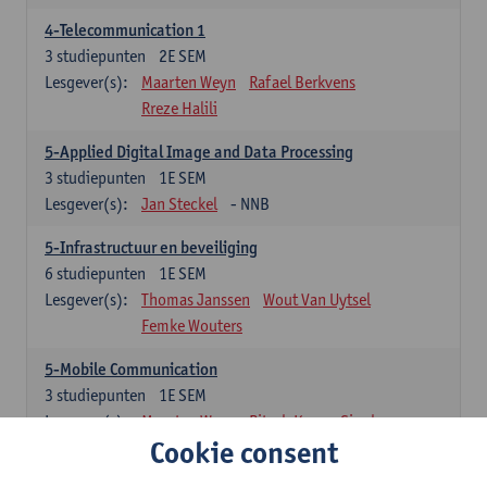
4-Telecommunication 1
3
studiepunten
2E SEM
Lesgever(s):
Maarten Weyn
Rafael Berkvens
Rreze Halili
5-Applied Digital Image and Data Processing
3
studiepunten
1E SEM
Lesgever(s):
Jan Steckel
- NNB
5-Infrastructuur en beveiliging
6
studiepunten
1E SEM
Lesgever(s):
Thomas Janssen
Wout Van Uytsel
Femke Wouters
5-Mobile Communication
3
studiepunten
1E SEM
Lesgever(s):
Maarten Weyn
Ritesh Kumar Singh
Cookie consent
5-Telecommunication 2