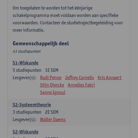
Om toegelaten te worden tot het éénjarige
schakelprogramma moet voldaan worden aan specifieke
voorwaarden. Contacteer de studietrajectbegeleiding voor
meer informatie.
Gemeenschappelijk deel
41 studiepunten
S1-Wiskunde
5
studiepunten
1E SEM
Lesgever(s):
Rudi Penne
Jeffrey Cornelis
Kris Annaert
Stijn Dierckx
Annelies Fabri
Senne Ignoul
S2-Systeemtheorie
3
studiepunten
2E SEM
Lesgever(s):
Walter Daems
S2-Wiskunde