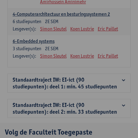
Amirhossein Aminimehr
4-Computerarchitectuur en besturingssystemen 2
6
studiepunten
2E SEM
Lesgever(s):
Simon Sleutel
Koen Lostrie
Eric Paillet
6-Embedded systems
3
studiepunten
2E SEM
Lesgever(s):
Simon Sleutel
Koen Lostrie
Eric Paillet
Standaardtraject IW: EI-ict (90
studiepunten): deel 1: min. 45 studiepunten
Standaardtraject IW: EI-ict (90
studiepunten): deel 2: min. 33 studiepunten
Volg de Faculteit Toegepaste