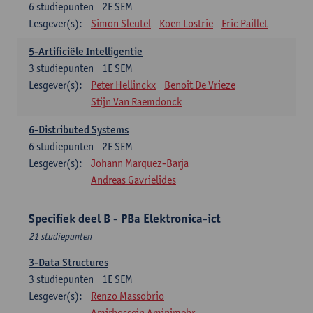
6
studiepunten
2E SEM
Lesgever(s):
Simon Sleutel
Koen Lostrie
Eric Paillet
5-Artificiële Intelligentie
3
studiepunten
1E SEM
Lesgever(s):
Peter Hellinckx
Benoit De Vrieze
Stijn Van Raemdonck
6-Distributed Systems
6
studiepunten
2E SEM
Lesgever(s):
Johann Marquez-Barja
Andreas Gavrielides
Specifiek deel B - PBa Elektronica-ict
21 studiepunten
3-Data Structures
3
studiepunten
1E SEM
Lesgever(s):
Renzo Massobrio
Amirhossein Aminimehr