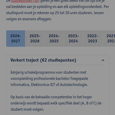
De
studiepunten (sp)
geven je een goed beeld van de tijd die je
zal besteden aan je opleiding en aan elk opleidingsonderdeel. Per
studiepunt moet je rekenen op 25 tot 30 uren studeren, lessen
volgen en examens afleggen.
2026-
2025-
2024-
2023-
2022-
202
2027
2026
2025
2024
2023
202
Verkort traject (62 studiepunten)
Eénjarig schakelprogramma voor studenten met
vooropleiding professionele bachelor Toegepaste
informatica, Elektronica-ICT of Autotechnologie.
Op basis van de behaalde competenties in het hoger
onderwijs wordt bepaald welk specifiek deel (A, B of C) de
student moet volgen.