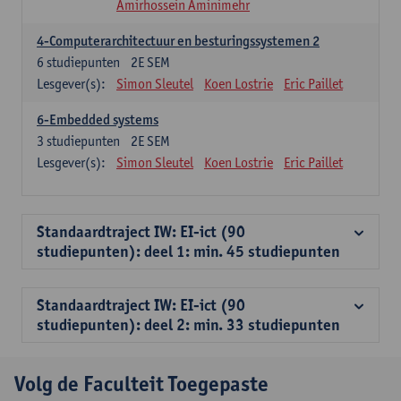
Amirhossein Aminimehr
4-Computerarchitectuur en besturingssystemen 2
6
studiepunten
2E SEM
Lesgever(s):
Simon Sleutel
Koen Lostrie
Eric Paillet
6-Embedded systems
3
studiepunten
2E SEM
Lesgever(s):
Simon Sleutel
Koen Lostrie
Eric Paillet
Standaardtraject IW: EI-ict (90
studiepunten): deel 1: min. 45 studiepunten
Standaardtraject IW: EI-ict (90
studiepunten): deel 2: min. 33 studiepunten
Volg de Faculteit Toegepaste