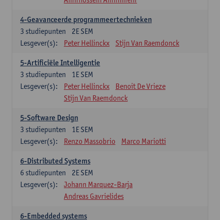
4-Geavanceerde programmeertechnieken
3
studiepunten
2E SEM
Lesgever(s):
Peter Hellinckx
Stijn Van Raemdonck
5-Artificiële Intelligentie
3
studiepunten
1E SEM
Lesgever(s):
Peter Hellinckx
Benoit De Vrieze
Stijn Van Raemdonck
5-Software Design
3
studiepunten
1E SEM
Lesgever(s):
Renzo Massobrio
Marco Mariotti
6-Distributed Systems
6
studiepunten
2E SEM
Lesgever(s):
Johann Marquez-Barja
Andreas Gavrielides
6-Embedded systems