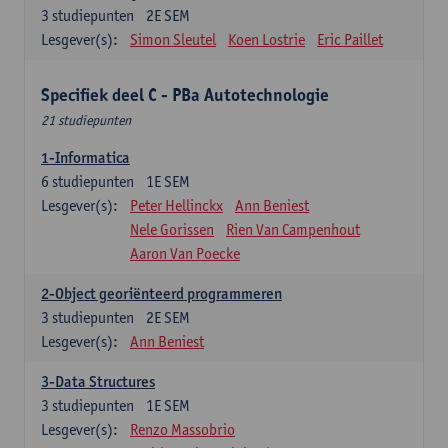
3
studiepunten
2E SEM
Lesgever(s):
Simon Sleutel
Koen Lostrie
Eric Paillet
Specifiek deel C - PBa Autotechnologie
21 studiepunten
1-Informatica
6
studiepunten
1E SEM
Lesgever(s):
Peter Hellinckx
Ann Beniest
Nele Gorissen
Rien Van Campenhout
Aaron Van Poecke
2-Object georiënteerd programmeren
3
studiepunten
2E SEM
Lesgever(s):
Ann Beniest
3-Data Structures
3
studiepunten
1E SEM
Lesgever(s):
Renzo Massobrio