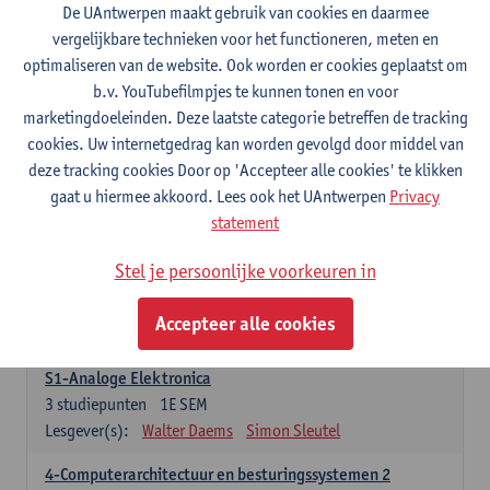
3
studiepunten
1E SEM
De UAntwerpen maakt gebruik van cookies en daarmee
Lesgever(s):
Maarten Weyn
Rafael Berkvens
vergelijkbare technieken voor het functioneren, meten en
Rreze Halili
optimaliseren van de website. Ook worden er cookies geplaatst om
b.v. YouTubefilmpjes te kunnen tonen en voor
6-Digital Signal Processing
marketingdoeleinden. Deze laatste categorie betreffen de tracking
3
studiepunten
2E SEM
cookies. Uw internetgedrag kan worden gevolgd door middel van
Lesgever(s):
Walter Daems
deze tracking cookies Door op 'Accepteer alle cookies' te klikken
gaat u hiermee akkoord. Lees ook het UAntwerpen
Privacy
Specifiek deel A - PBa Toegepaste Informatica
statement
21 studiepunten
Stel je persoonlijke voorkeuren in
1-Basis digitale elektronica 1
3
studiepunten
1E SEM
Accepteer alle cookies
Lesgever(s):
Koen Lostrie
S1-Analoge Elektronica
3
studiepunten
1E SEM
Lesgever(s):
Walter Daems
Simon Sleutel
4-Computerarchitectuur en besturingssystemen 2