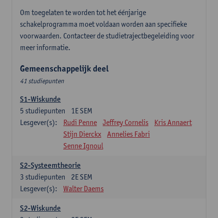
Om toegelaten te worden tot het éénjarige
schakelprogramma moet voldaan worden aan specifieke
voorwaarden. Contacteer de studietrajectbegeleiding voor
meer informatie.
Gemeenschappelijk deel
41 studiepunten
S1-Wiskunde
5
studiepunten
1E SEM
Lesgever(s):
Rudi Penne
Jeffrey Cornelis
Kris Annaert
Stijn Dierckx
Annelies Fabri
Senne Ignoul
S2-Systeemtheorie
3
studiepunten
2E SEM
Lesgever(s):
Walter Daems
S2-Wiskunde