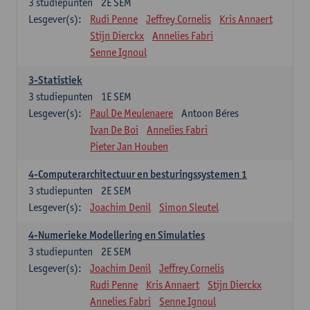
3
studiepunten
2E SEM
Lesgever(s):
Rudi Penne
Jeffrey Cornelis
Kris Annaert
Stijn Dierckx
Annelies Fabri
Senne Ignoul
3-Statistiek
3
studiepunten
1E SEM
Lesgever(s):
Paul De Meulenaere
Antoon Béres
Ivan De Boi
Annelies Fabri
Pieter Jan Houben
4-Computerarchitectuur en besturingssystemen 1
3
studiepunten
2E SEM
Lesgever(s):
Joachim Denil
Simon Sleutel
4-Numerieke Modellering en Simulaties
3
studiepunten
2E SEM
Lesgever(s):
Joachim Denil
Jeffrey Cornelis
Rudi Penne
Kris Annaert
Stijn Dierckx
Annelies Fabri
Senne Ignoul