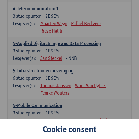
4-Telecommunication 1
3
studiepunten
2E SEM
Lesgever(s):
Maarten Weyn
Rafael Berkvens
Rreze Halili
5-Applied Digital Image and Data Processing
3
studiepunten
1E SEM
Lesgever(s):
Jan Steckel
- NNB
5-Infrastructuur en beveiliging
6
studiepunten
1E SEM
Lesgever(s):
Thomas Janssen
Wout Van Uytsel
Femke Wouters
5-Mobile Communication
3
studiepunten
1E SEM
Lesgever(s):
Maarten Weyn
Ritesh Kumar Singh
Cookie consent
5-Telecommunication 2