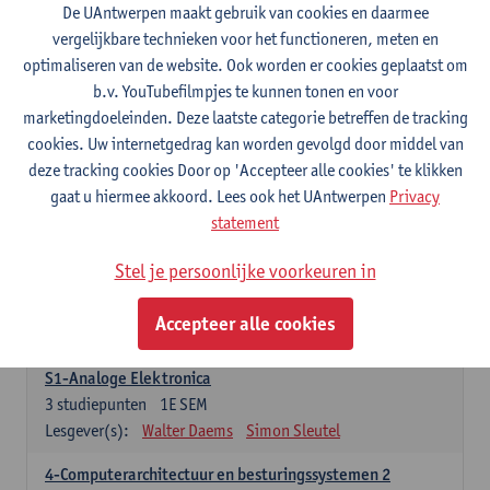
3
studiepunten
1E SEM
De UAntwerpen maakt gebruik van cookies en daarmee
Lesgever(s):
Maarten Weyn
Rafael Berkvens
vergelijkbare technieken voor het functioneren, meten en
Rreze Halili
optimaliseren van de website. Ook worden er cookies geplaatst om
b.v. YouTubefilmpjes te kunnen tonen en voor
6-Digital Signal Processing
marketingdoeleinden. Deze laatste categorie betreffen de tracking
3
studiepunten
2E SEM
cookies. Uw internetgedrag kan worden gevolgd door middel van
Lesgever(s):
Walter Daems
deze tracking cookies Door op 'Accepteer alle cookies' te klikken
gaat u hiermee akkoord. Lees ook het UAntwerpen
Privacy
Specifiek deel A - PBa Toegepaste Informatica
statement
21 studiepunten
Stel je persoonlijke voorkeuren in
1-Basis digitale elektronica 1
3
studiepunten
1E SEM
Accepteer alle cookies
Lesgever(s):
Koen Lostrie
S1-Analoge Elektronica
3
studiepunten
1E SEM
Lesgever(s):
Walter Daems
Simon Sleutel
4-Computerarchitectuur en besturingssystemen 2