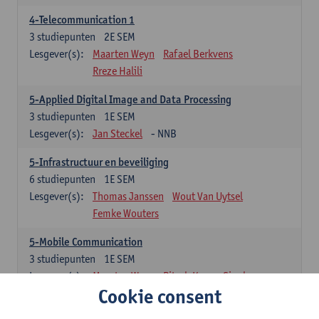
4-Telecommunication 1
3
studiepunten
2E SEM
Lesgever(s):
Maarten Weyn
Rafael Berkvens
Rreze Halili
5-Applied Digital Image and Data Processing
3
studiepunten
1E SEM
Lesgever(s):
Jan Steckel
- NNB
5-Infrastructuur en beveiliging
6
studiepunten
1E SEM
Lesgever(s):
Thomas Janssen
Wout Van Uytsel
Femke Wouters
5-Mobile Communication
3
studiepunten
1E SEM
Lesgever(s):
Maarten Weyn
Ritesh Kumar Singh
Cookie consent
5-Telecommunication 2