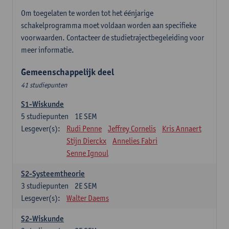
Om toegelaten te worden tot het éénjarige
schakelprogramma moet voldaan worden aan specifieke
voorwaarden. Contacteer de studietrajectbegeleiding voor
meer informatie.
Gemeenschappelijk deel
41 studiepunten
S1-Wiskunde
5
studiepunten
1E SEM
Lesgever(s):
Rudi Penne
Jeffrey Cornelis
Kris Annaert
Stijn Dierckx
Annelies Fabri
Senne Ignoul
S2-Systeemtheorie
3
studiepunten
2E SEM
Lesgever(s):
Walter Daems
S2-Wiskunde