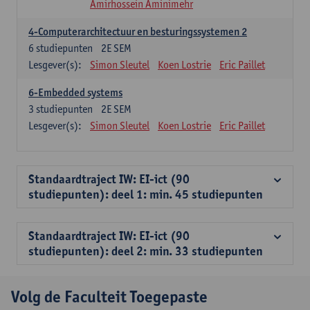
Amirhossein Aminimehr
4-Computerarchitectuur en besturingssystemen 2
6
studiepunten
2E SEM
Lesgever(s):
Simon Sleutel
Koen Lostrie
Eric Paillet
6-Embedded systems
3
studiepunten
2E SEM
Lesgever(s):
Simon Sleutel
Koen Lostrie
Eric Paillet
Standaardtraject IW: EI-ict (90
studiepunten): deel 1: min. 45 studiepunten
Standaardtraject IW: EI-ict (90
studiepunten): deel 2: min. 33 studiepunten
Volg de Faculteit Toegepaste