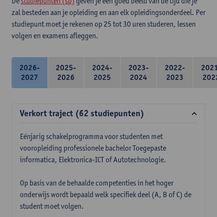
De
studiepunten (sp)
geven je een goed beeld van de tijd die je
zal besteden aan je opleiding en aan elk opleidingsonderdeel. Per
studiepunt moet je rekenen op 25 tot 30 uren studeren, lessen
volgen en examens afleggen.
2026-
2025-
2024-
2023-
2022-
202
2027
2026
2025
2024
2023
202
Verkort traject (62 studiepunten)
Eénjarig schakelprogramma voor studenten met
vooropleiding professionele bachelor Toegepaste
informatica, Elektronica-ICT of Autotechnologie.
Op basis van de behaalde competenties in het hoger
onderwijs wordt bepaald welk specifiek deel (A, B of C) de
student moet volgen.