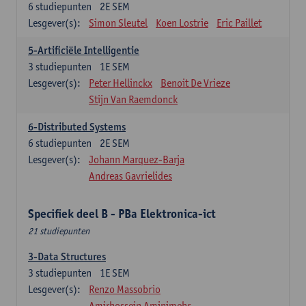
6
studiepunten
2E SEM
Lesgever(s):
Simon Sleutel
Koen Lostrie
Eric Paillet
5-Artificiële Intelligentie
3
studiepunten
1E SEM
Lesgever(s):
Peter Hellinckx
Benoit De Vrieze
Stijn Van Raemdonck
6-Distributed Systems
6
studiepunten
2E SEM
Lesgever(s):
Johann Marquez-Barja
Andreas Gavrielides
Specifiek deel B - PBa Elektronica-ict
21 studiepunten
3-Data Structures
3
studiepunten
1E SEM
Lesgever(s):
Renzo Massobrio
Amirhossein Aminimehr