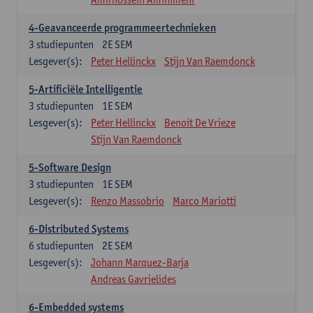
4-Geavanceerde programmeertechnieken
3
studiepunten
2E SEM
Lesgever(s):
Peter Hellinckx
Stijn Van Raemdonck
5-Artificiële Intelligentie
3
studiepunten
1E SEM
Lesgever(s):
Peter Hellinckx
Benoit De Vrieze
Stijn Van Raemdonck
5-Software Design
3
studiepunten
1E SEM
Lesgever(s):
Renzo Massobrio
Marco Mariotti
6-Distributed Systems
6
studiepunten
2E SEM
Lesgever(s):
Johann Marquez-Barja
Andreas Gavrielides
6-Embedded systems