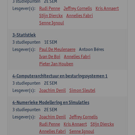
3
studiepunten
2E SEM
Lesgever(s):
Rudi Penne
Jeffrey Cornelis
Kris Annaert
Stijn Dierckx
Annelies Fabri
Senne Ignoul
3-Statistiek
3
studiepunten
1E SEM
Lesgever(s):
Paul De Meulenaere
Antoon Béres
Ivan De Boi
Annelies Fabri
Pieter Jan Houben
4-Computerarchitectuur en besturingssystemen 1
3
studiepunten
2E SEM
Lesgever(s):
Joachim Denil
Simon Sleutel
4-Numerieke Modellering en Simulaties
3
studiepunten
2E SEM
Lesgever(s):
Joachim Denil
Jeffrey Cornelis
Rudi Penne
Kris Annaert
Stijn Dierckx
Annelies Fabri
Senne Ignoul