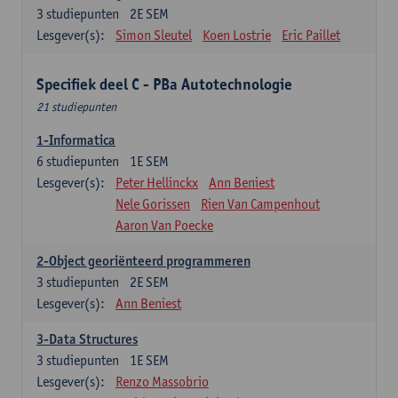
3
studiepunten
2E SEM
Lesgever(s):
Simon Sleutel
Koen Lostrie
Eric Paillet
Specifiek deel C - PBa Autotechnologie
21 studiepunten
1-Informatica
6
studiepunten
1E SEM
Lesgever(s):
Peter Hellinckx
Ann Beniest
Nele Gorissen
Rien Van Campenhout
Aaron Van Poecke
2-Object georiënteerd programmeren
3
studiepunten
2E SEM
Lesgever(s):
Ann Beniest
3-Data Structures
3
studiepunten
1E SEM
Lesgever(s):
Renzo Massobrio