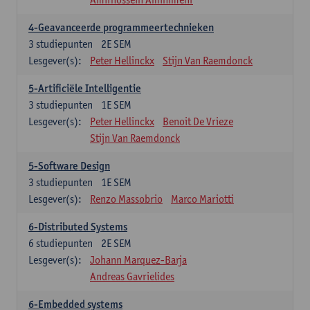
4-Geavanceerde programmeertechnieken
3
studiepunten
2E SEM
Lesgever(s):
Peter Hellinckx
Stijn Van Raemdonck
5-Artificiële Intelligentie
3
studiepunten
1E SEM
Lesgever(s):
Peter Hellinckx
Benoit De Vrieze
Stijn Van Raemdonck
5-Software Design
3
studiepunten
1E SEM
Lesgever(s):
Renzo Massobrio
Marco Mariotti
6-Distributed Systems
6
studiepunten
2E SEM
Lesgever(s):
Johann Marquez-Barja
Andreas Gavrielides
6-Embedded systems