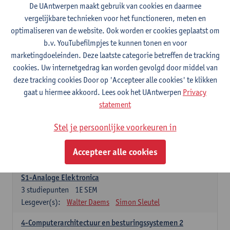
3
studiepunten
1E SEM
De UAntwerpen maakt gebruik van cookies en daarmee
Lesgever(s):
Maarten Weyn
Rafael Berkvens
vergelijkbare technieken voor het functioneren, meten en
Rreze Halili
optimaliseren van de website. Ook worden er cookies geplaatst om
b.v. YouTubefilmpjes te kunnen tonen en voor
6-Digital Signal Processing
marketingdoeleinden. Deze laatste categorie betreffen de tracking
3
studiepunten
2E SEM
cookies. Uw internetgedrag kan worden gevolgd door middel van
Lesgever(s):
Walter Daems
deze tracking cookies Door op 'Accepteer alle cookies' te klikken
gaat u hiermee akkoord. Lees ook het UAntwerpen
Privacy
Specifiek deel A - PBa Toegepaste Informatica
statement
21 studiepunten
Stel je persoonlijke voorkeuren in
1-Basis digitale elektronica 1
3
studiepunten
1E SEM
Accepteer alle cookies
Lesgever(s):
Koen Lostrie
S1-Analoge Elektronica
3
studiepunten
1E SEM
Lesgever(s):
Walter Daems
Simon Sleutel
4-Computerarchitectuur en besturingssystemen 2