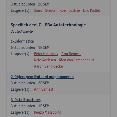
3
studiepunten
2E SEM
Lesgever(s):
Simon Sleutel
Koen Lostrie
Eric Paillet
Specifiek deel C - PBa Autotechnologie
21 studiepunten
1-Informatica
6
studiepunten
1E SEM
Lesgever(s):
Peter Hellinckx
Ann Beniest
Nele Gorissen
Rien Van Campenhout
Aaron Van Poecke
2-Object georiënteerd programmeren
3
studiepunten
2E SEM
Lesgever(s):
Ann Beniest
3-Data Structures
3
studiepunten
1E SEM
Lesgever(s):
Renzo Massobrio