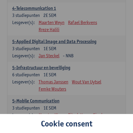
4-Telecommunication 1
3
studiepunten
2E SEM
Lesgever(s):
Maarten Weyn
Rafael Berkvens
Rreze Halili
5-Applied Digital Image and Data Processing
3
studiepunten
1E SEM
Lesgever(s):
Jan Steckel
- NNB
5-Infrastructuur en beveiliging
6
studiepunten
1E SEM
Lesgever(s):
Thomas Janssen
Wout Van Uytsel
Femke Wouters
5-Mobile Communication
3
studiepunten
1E SEM
Lesgever(s):
Maarten Weyn
Ritesh Kumar Singh
Cookie consent
5-Telecommunication 2