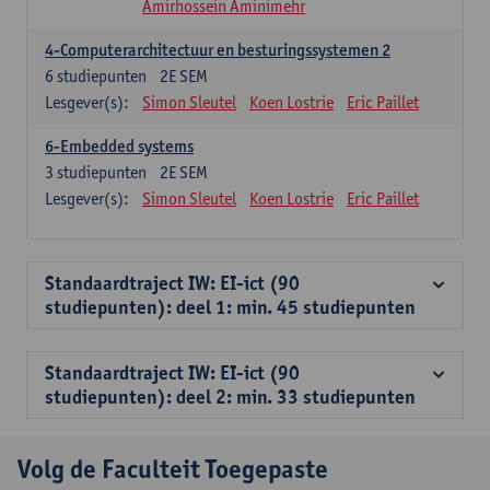
Amirhossein Aminimehr
4-Computerarchitectuur en besturingssystemen 2
6
studiepunten
2E SEM
Lesgever(s):
Simon Sleutel
Koen Lostrie
Eric Paillet
6-Embedded systems
3
studiepunten
2E SEM
Lesgever(s):
Simon Sleutel
Koen Lostrie
Eric Paillet
Standaardtraject IW: EI-ict (90
studiepunten): deel 1: min. 45 studiepunten
Standaardtraject IW: EI-ict (90
studiepunten): deel 2: min. 33 studiepunten
Volg de Faculteit Toegepaste