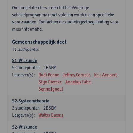
Om toegelaten te worden tot het éénjarige
schakelprogramma moet voldaan worden aan specifieke
voorwaarden. Contacteer de studietrajectbegeleiding voor
meer informatie.
Gemeenschappelijk deel
41 studiepunten
S1-Wiskunde
5
studiepunten
1E SEM
Lesgever(s):
Rudi Penne
Jeffrey Cornelis
Kris Annaert
Stijn Dierckx
Annelies Fabri
Senne Ignoul
S2-Systeemtheorie
3
studiepunten
2E SEM
Lesgever(s):
Walter Daems
S2-Wiskunde