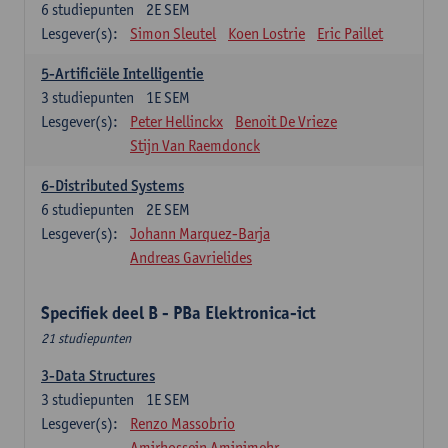
6
studiepunten
2E SEM
Lesgever(s):
Simon Sleutel
Koen Lostrie
Eric Paillet
5-Artificiële Intelligentie
3
studiepunten
1E SEM
Lesgever(s):
Peter Hellinckx
Benoit De Vrieze
Stijn Van Raemdonck
6-Distributed Systems
6
studiepunten
2E SEM
Lesgever(s):
Johann Marquez-Barja
Andreas Gavrielides
Specifiek deel B - PBa Elektronica-ict
21 studiepunten
3-Data Structures
3
studiepunten
1E SEM
Lesgever(s):
Renzo Massobrio
Amirhossein Aminimehr