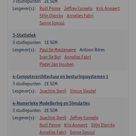
3
studiepunten
2E SEM
Lesgever(s):
Rudi Penne
Jeffrey Cornelis
Kris Annaert
Stijn Dierckx
Annelies Fabri
Senne Ignoul
3-Statistiek
3
studiepunten
1E SEM
Lesgever(s):
Paul De Meulenaere
Antoon Béres
Ivan De Boi
Annelies Fabri
Pieter Jan Houben
4-Computerarchitectuur en besturingssystemen 1
3
studiepunten
2E SEM
Lesgever(s):
Joachim Denil
Simon Sleutel
4-Numerieke Modellering en Simulaties
3
studiepunten
2E SEM
Lesgever(s):
Joachim Denil
Jeffrey Cornelis
Rudi Penne
Kris Annaert
Stijn Dierckx
Annelies Fabri
Senne Ignoul