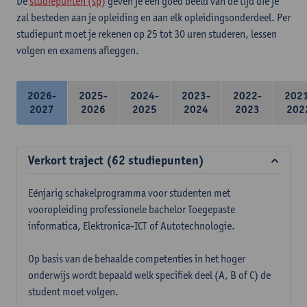
De
studiepunten (sp)
geven je een goed beeld van de tijd die je
zal besteden aan je opleiding en aan elk opleidingsonderdeel. Per
studiepunt moet je rekenen op 25 tot 30 uren studeren, lessen
volgen en examens afleggen.
2026-
2025-
2024-
2023-
2022-
202
2027
2026
2025
2024
2023
202
Verkort traject (62 studiepunten)
Eénjarig schakelprogramma voor studenten met
vooropleiding professionele bachelor Toegepaste
informatica, Elektronica-ICT of Autotechnologie.
Op basis van de behaalde competenties in het hoger
onderwijs wordt bepaald welk specifiek deel (A, B of C) de
student moet volgen.