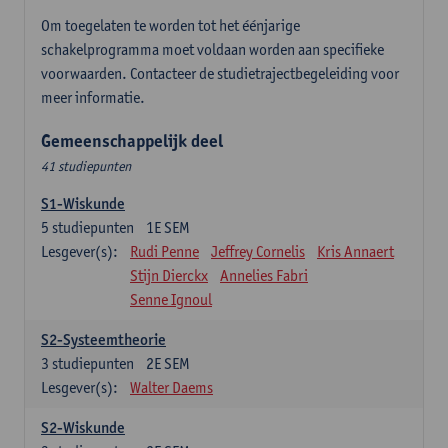
Om toegelaten te worden tot het éénjarige
schakelprogramma moet voldaan worden aan specifieke
voorwaarden. Contacteer de studietrajectbegeleiding voor
meer informatie.
Gemeenschappelijk deel
41 studiepunten
S1-Wiskunde
5
studiepunten
1E SEM
Lesgever(s):
Rudi Penne
Jeffrey Cornelis
Kris Annaert
Stijn Dierckx
Annelies Fabri
Senne Ignoul
S2-Systeemtheorie
3
studiepunten
2E SEM
Lesgever(s):
Walter Daems
S2-Wiskunde