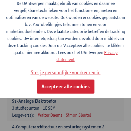
3
studiepunten
1E SEM
De UAntwerpen maakt gebruik van cookies en daarmee
Lesgever(s):
Maarten Weyn
Rafael Berkvens
vergelijkbare technieken voor het functioneren, meten en
Rreze Halili
optimaliseren van de website. Ook worden er cookies geplaatst om
b.v. YouTubefilmpjes te kunnen tonen en voor
6-Digital Signal Processing
marketingdoeleinden. Deze laatste categorie betreffen de tracking
3
studiepunten
2E SEM
cookies. Uw internetgedrag kan worden gevolgd door middel van
Lesgever(s):
Walter Daems
deze tracking cookies Door op 'Accepteer alle cookies' te klikken
gaat u hiermee akkoord. Lees ook het UAntwerpen
Privacy
Specifiek deel A - PBa Toegepaste Informatica
statement
21 studiepunten
Stel je persoonlijke voorkeuren in
1-Basis digitale elektronica 1
3
studiepunten
1E SEM
Accepteer alle cookies
Lesgever(s):
Koen Lostrie
S1-Analoge Elektronica
3
studiepunten
1E SEM
Lesgever(s):
Walter Daems
Simon Sleutel
4-Computerarchitectuur en besturingssystemen 2