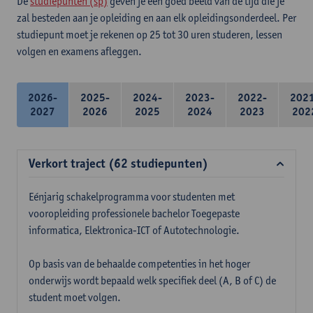
De
studiepunten (sp)
geven je een goed beeld van de tijd die je
zal besteden aan je opleiding en aan elk opleidingsonderdeel. Per
studiepunt moet je rekenen op 25 tot 30 uren studeren, lessen
volgen en examens afleggen.
2026-
2025-
2024-
2023-
2022-
202
2027
2026
2025
2024
2023
202
Verkort traject (62 studiepunten)
Eénjarig schakelprogramma voor studenten met
vooropleiding professionele bachelor Toegepaste
informatica, Elektronica-ICT of Autotechnologie.
Op basis van de behaalde competenties in het hoger
onderwijs wordt bepaald welk specifiek deel (A, B of C) de
student moet volgen.