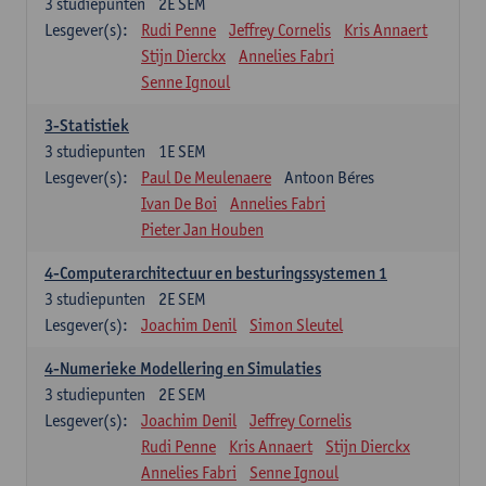
3
studiepunten
2E SEM
Lesgever(s):
Rudi Penne
Jeffrey Cornelis
Kris Annaert
Stijn Dierckx
Annelies Fabri
Senne Ignoul
3-Statistiek
3
studiepunten
1E SEM
Lesgever(s):
Paul De Meulenaere
Antoon Béres
Ivan De Boi
Annelies Fabri
Pieter Jan Houben
4-Computerarchitectuur en besturingssystemen 1
3
studiepunten
2E SEM
Lesgever(s):
Joachim Denil
Simon Sleutel
4-Numerieke Modellering en Simulaties
3
studiepunten
2E SEM
Lesgever(s):
Joachim Denil
Jeffrey Cornelis
Rudi Penne
Kris Annaert
Stijn Dierckx
Annelies Fabri
Senne Ignoul