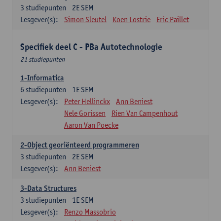
3
studiepunten
2E SEM
Lesgever(s):
Simon Sleutel
Koen Lostrie
Eric Paillet
Specifiek deel C - PBa Autotechnologie
21 studiepunten
1-Informatica
6
studiepunten
1E SEM
Lesgever(s):
Peter Hellinckx
Ann Beniest
Nele Gorissen
Rien Van Campenhout
Aaron Van Poecke
2-Object georiënteerd programmeren
3
studiepunten
2E SEM
Lesgever(s):
Ann Beniest
3-Data Structures
3
studiepunten
1E SEM
Lesgever(s):
Renzo Massobrio