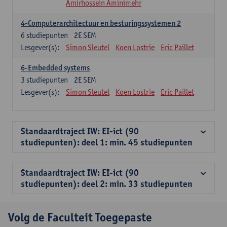
Amirhossein Aminimehr
4-Computerarchitectuur en besturingssystemen 2
6
studiepunten
2E SEM
Lesgever(s):
Simon Sleutel
Koen Lostrie
Eric Paillet
6-Embedded systems
3
studiepunten
2E SEM
Lesgever(s):
Simon Sleutel
Koen Lostrie
Eric Paillet
Standaardtraject IW: EI-ict (90
studiepunten): deel 1: min. 45 studiepunten
Standaardtraject IW: EI-ict (90
studiepunten): deel 2: min. 33 studiepunten
Volg de Faculteit Toegepaste