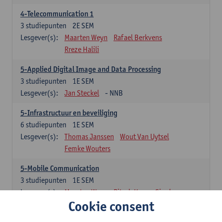
4-Telecommunication 1
3
studiepunten
2E SEM
Lesgever(s):
Maarten Weyn
Rafael Berkvens
Rreze Halili
5-Applied Digital Image and Data Processing
3
studiepunten
1E SEM
Lesgever(s):
Jan Steckel
- NNB
5-Infrastructuur en beveiliging
6
studiepunten
1E SEM
Lesgever(s):
Thomas Janssen
Wout Van Uytsel
Femke Wouters
5-Mobile Communication
3
studiepunten
1E SEM
Lesgever(s):
Maarten Weyn
Ritesh Kumar Singh
Cookie consent
5-Telecommunication 2