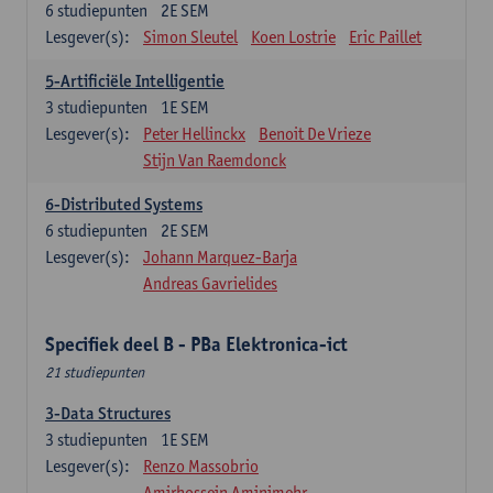
6
studiepunten
2E SEM
Lesgever(s):
Simon Sleutel
Koen Lostrie
Eric Paillet
5-Artificiële Intelligentie
3
studiepunten
1E SEM
Lesgever(s):
Peter Hellinckx
Benoit De Vrieze
Stijn Van Raemdonck
6-Distributed Systems
6
studiepunten
2E SEM
Lesgever(s):
Johann Marquez-Barja
Andreas Gavrielides
Specifiek deel B - PBa Elektronica-ict
21 studiepunten
3-Data Structures
3
studiepunten
1E SEM
Lesgever(s):
Renzo Massobrio
Amirhossein Aminimehr