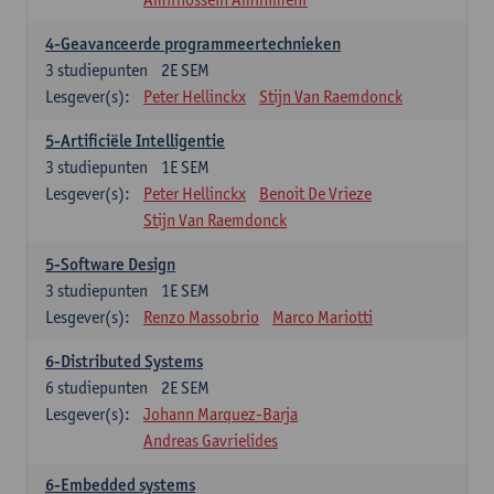
4-Geavanceerde programmeertechnieken
3
studiepunten
2E SEM
Lesgever(s):
Peter Hellinckx
Stijn Van Raemdonck
5-Artificiële Intelligentie
3
studiepunten
1E SEM
Lesgever(s):
Peter Hellinckx
Benoit De Vrieze
Stijn Van Raemdonck
5-Software Design
3
studiepunten
1E SEM
Lesgever(s):
Renzo Massobrio
Marco Mariotti
6-Distributed Systems
6
studiepunten
2E SEM
Lesgever(s):
Johann Marquez-Barja
Andreas Gavrielides
6-Embedded systems