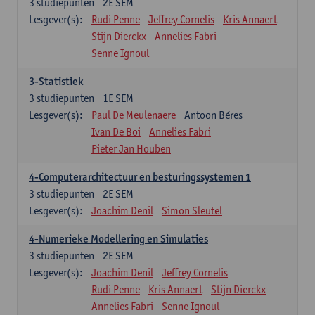
3
studiepunten
2E SEM
Lesgever(s):
Rudi Penne
Jeffrey Cornelis
Kris Annaert
Stijn Dierckx
Annelies Fabri
Senne Ignoul
3-Statistiek
3
studiepunten
1E SEM
Lesgever(s):
Paul De Meulenaere
Antoon Béres
Ivan De Boi
Annelies Fabri
Pieter Jan Houben
4-Computerarchitectuur en besturingssystemen 1
3
studiepunten
2E SEM
Lesgever(s):
Joachim Denil
Simon Sleutel
4-Numerieke Modellering en Simulaties
3
studiepunten
2E SEM
Lesgever(s):
Joachim Denil
Jeffrey Cornelis
Rudi Penne
Kris Annaert
Stijn Dierckx
Annelies Fabri
Senne Ignoul