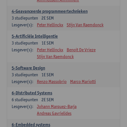
4-Geavanceerde programmeertechnieken
3
studiepunten
2E SEM
Lesgever(s):
Peter Hellinckx
Stijn Van Raemdonck
5-Artificiële Intelligentie
3
studiepunten
1E SEM
Lesgever(s):
Peter Hellinckx
Benoit De Vrieze
Stijn Van Raemdonck
5-Software Design
3
studiepunten
1E SEM
Lesgever(s):
Renzo Massobrio
Marco Mariotti
6-Distributed Systems
6
studiepunten
2E SEM
Lesgever(s):
Johann Marquez-Barja
Andreas Gavrielides
6-Embedded systems