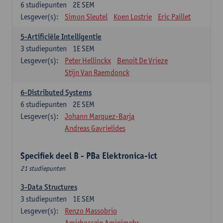
6
studiepunten
2E SEM
Lesgever(s):
Simon Sleutel
Koen Lostrie
Eric Paillet
5-Artificiële Intelligentie
3
studiepunten
1E SEM
Lesgever(s):
Peter Hellinckx
Benoit De Vrieze
Stijn Van Raemdonck
6-Distributed Systems
6
studiepunten
2E SEM
Lesgever(s):
Johann Marquez-Barja
Andreas Gavrielides
Specifiek deel B - PBa Elektronica-ict
21 studiepunten
3-Data Structures
3
studiepunten
1E SEM
Lesgever(s):
Renzo Massobrio
Amirhossein Aminimehr