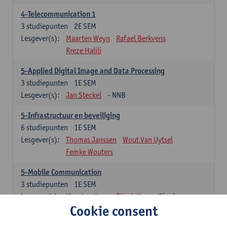
4-Telecommunication 1
3
studiepunten
2E SEM
Lesgever(s):
Maarten Weyn
Rafael Berkvens
Rreze Halili
5-Applied Digital Image and Data Processing
3
studiepunten
1E SEM
Lesgever(s):
Jan Steckel
- NNB
5-Infrastructuur en beveiliging
6
studiepunten
1E SEM
Lesgever(s):
Thomas Janssen
Wout Van Uytsel
Femke Wouters
5-Mobile Communication
3
studiepunten
1E SEM
Lesgever(s):
Maarten Weyn
Ritesh Kumar Singh
Cookie consent
5-Telecommunication 2