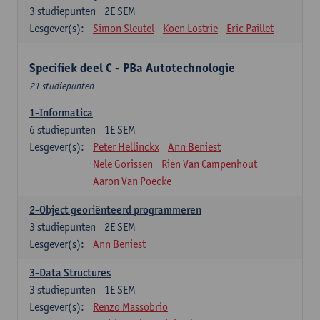
3
studiepunten
2E SEM
Lesgever(s):
Simon Sleutel
Koen Lostrie
Eric Paillet
Specifiek deel C - PBa Autotechnologie
21 studiepunten
1-Informatica
6
studiepunten
1E SEM
Lesgever(s):
Peter Hellinckx
Ann Beniest
Nele Gorissen
Rien Van Campenhout
Aaron Van Poecke
2-Object georiënteerd programmeren
3
studiepunten
2E SEM
Lesgever(s):
Ann Beniest
3-Data Structures
3
studiepunten
1E SEM
Lesgever(s):
Renzo Massobrio