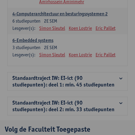
Amirhossein Aminimehr
4-Computerarchitectuur en besturingssystemen 2
6
studiepunten
2E SEM
Lesgever(s):
Simon Sleutel
Koen Lostrie
Eric Paillet
6-Embedded systems
3
studiepunten
2E SEM
Lesgever(s):
Simon Sleutel
Koen Lostrie
Eric Paillet
Standaardtraject IW: EI-ict (90
studiepunten): deel 1: min. 45 studiepunten
Standaardtraject IW: EI-ict (90
studiepunten): deel 2: min. 33 studiepunten
Volg de Faculteit Toegepaste