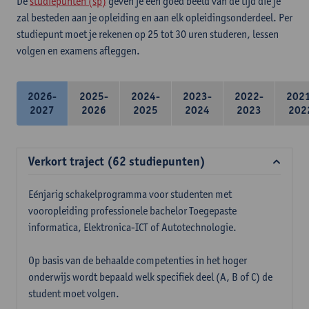
De
studiepunten (sp)
geven je een goed beeld van de tijd die je
zal besteden aan je opleiding en aan elk opleidingsonderdeel. Per
studiepunt moet je rekenen op 25 tot 30 uren studeren, lessen
volgen en examens afleggen.
2026-
2025-
2024-
2023-
2022-
202
2027
2026
2025
2024
2023
202
Verkort traject (62 studiepunten)
Eénjarig schakelprogramma voor studenten met
vooropleiding professionele bachelor Toegepaste
informatica, Elektronica-ICT of Autotechnologie.
Op basis van de behaalde competenties in het hoger
onderwijs wordt bepaald welk specifiek deel (A, B of C) de
student moet volgen.