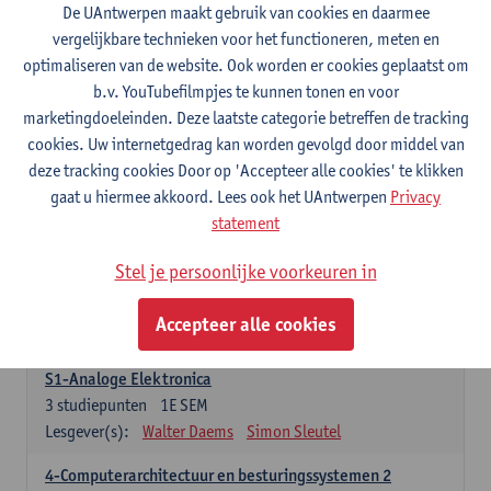
3
studiepunten
1E SEM
De UAntwerpen maakt gebruik van cookies en daarmee
Lesgever(s):
Maarten Weyn
Rafael Berkvens
vergelijkbare technieken voor het functioneren, meten en
Rreze Halili
optimaliseren van de website. Ook worden er cookies geplaatst om
b.v. YouTubefilmpjes te kunnen tonen en voor
6-Digital Signal Processing
marketingdoeleinden. Deze laatste categorie betreffen de tracking
3
studiepunten
2E SEM
cookies. Uw internetgedrag kan worden gevolgd door middel van
Lesgever(s):
Walter Daems
deze tracking cookies Door op 'Accepteer alle cookies' te klikken
gaat u hiermee akkoord. Lees ook het UAntwerpen
Privacy
Specifiek deel A - PBa Toegepaste Informatica
statement
21 studiepunten
Stel je persoonlijke voorkeuren in
1-Basis digitale elektronica 1
3
studiepunten
1E SEM
Accepteer alle cookies
Lesgever(s):
Koen Lostrie
S1-Analoge Elektronica
3
studiepunten
1E SEM
Lesgever(s):
Walter Daems
Simon Sleutel
4-Computerarchitectuur en besturingssystemen 2