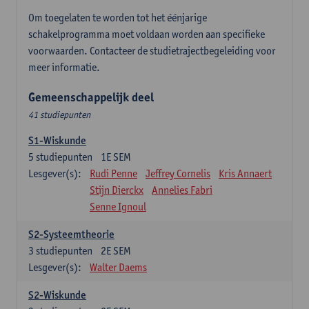
Om toegelaten te worden tot het éénjarige
schakelprogramma moet voldaan worden aan specifieke
voorwaarden. Contacteer de studietrajectbegeleiding voor
meer informatie.
Gemeenschappelijk deel
41 studiepunten
S1-Wiskunde
5
studiepunten
1E SEM
Lesgever(s):
Rudi Penne
Jeffrey Cornelis
Kris Annaert
Stijn Dierckx
Annelies Fabri
Senne Ignoul
S2-Systeemtheorie
3
studiepunten
2E SEM
Lesgever(s):
Walter Daems
S2-Wiskunde