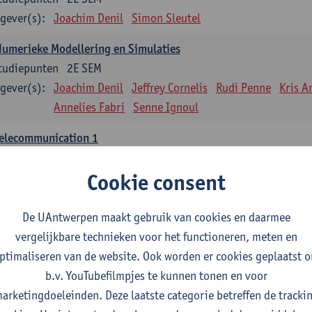
gever(s):
Joachim Denil
Simon Sleutel
umerieke Modellering en Simulaties
tudiepunten
2E SEM
gever(s):
Joachim Denil
Jeffrey Cornelis
Rudi Penne
Kris A
Annelies Fabri
Senne Ignoul
Telecommunication 1
tudiepunten
2E SEM
Cookie consent
gever(s):
Maarten Weyn
Rafael Berkvens
Rreze Halili
pplied Digital Image and Data Processing
De UAntwerpen maakt gebruik van cookies en daarmee
tudiepunten
1E SEM
vergelijkbare technieken voor het functioneren, meten en
gever(s):
Jan Steckel
- NNB
ptimaliseren van de website. Ook worden er cookies geplaatst 
b.v. YouTubefilmpjes te kunnen tonen en voor
nfrastructuur en beveiliging
arketingdoeleinden. Deze laatste categorie betreffen de tracki
tudiepunten
1E SEM