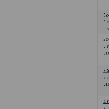
S2
3
s
Les
S2
3
s
Les
3-S
3
s
Les
4-C
3
s