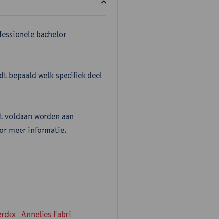
fessionele bachelor
t bepaald welk specifiek deel
t voldaan worden aan
or meer informatie.
erckx
Annelies Fabri