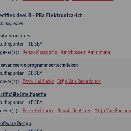
ecifiek deel B - PBa Elektronica-ict
studiepunten
ata Structures
tudiepunten
1E SEM
gever(s):
Renzo Massobrio
Amirhossein Aminimehr
Geavanceerde programmeertechnieken
tudiepunten
2E SEM
gever(s):
Peter Hellinckx
Stijn Van Raemdonck
rtificiële Intelligentie
tudiepunten
1E SEM
gever(s):
Peter Hellinckx
Benoit De Vrieze
Stijn Van Raemd
oftware Design