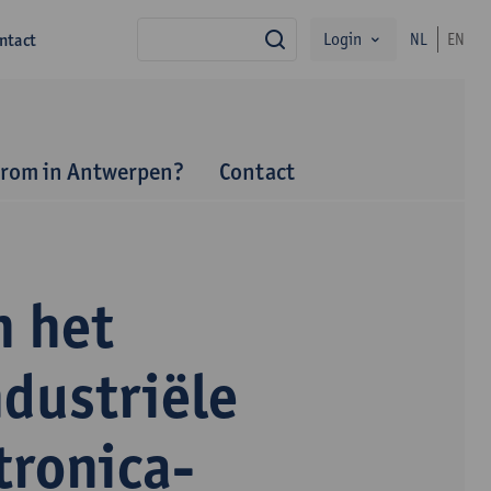
Login
ntact
NL
EN
zoek
rom in Antwerpen?
Contact
 het
dustriële
tronica-