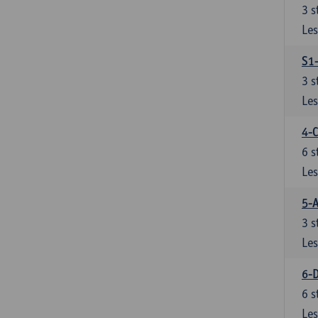
3
s
Les
S1-
3
s
Les
4-C
6
s
Les
5-A
3
s
Les
6-D
6
s
Les