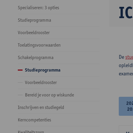
IC
Specialiseren: 3 opties
Studieprogramma
Voorbeeldrooster
Toelatingsvoorwaarden
De
stu
Schakelprogramma
opleid
Studieprogramma
examen
Voorbeeldrooster
Bereid je voor op wiskunde
20
Inschrijven en studiegeld
20
Kerncompetenties
Kwaliteitszorg