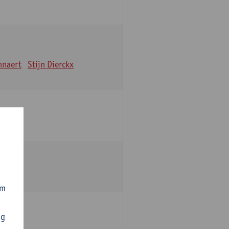
nnaert
Stijn Dierckx
om
ng