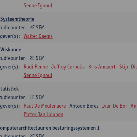
Senne Ignoul
-Systeemtheorie
tudiepunten
2E SEM
gever(s):
Walter Daems
-Wiskunde
tudiepunten
2E SEM
gever(s):
Rudi Penne
Jeffrey Cornelis
Kris Annaert
Stijn Di
Senne Ignoul
tatistiek
tudiepunten
1E SEM
gever(s):
Paul De Meulenaere
Antoon Béres
Ivan De Boi
An
Pieter Jan Houben
omputerarchitectuur en besturingssystemen 1
tudiepunten
2E SEM