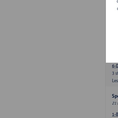
Les
5-
3
s
Les
5-
3
s
Les
6-D
3
s
Les
Sp
21 
1-B