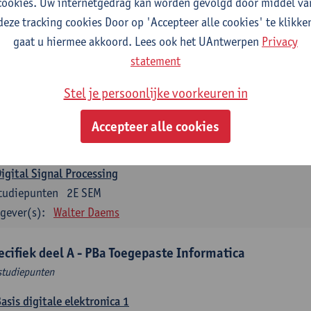
cookies. Uw internetgedrag kan worden gevolgd door middel va
gever(s):
Thomas Janssen
Wout Van Uytsel
Femke Wouters
deze tracking cookies Door op 'Accepteer alle cookies' te klikke
Mobile Communication
gaat u hiermee akkoord. Lees ook het UAntwerpen
Privacy
tudiepunten
1E SEM
statement
gever(s):
Maarten Weyn
Ritesh Kumar Singh
Stel je persoonlijke voorkeuren in
Telecommunication 2
tudiepunten
1E SEM
Accepteer alle cookies
gever(s):
Maarten Weyn
Rafael Berkvens
Rreze Halili
igital Signal Processing
tudiepunten
2E SEM
gever(s):
Walter Daems
ecifiek deel A - PBa Toegepaste Informatica
studiepunten
asis digitale elektronica 1