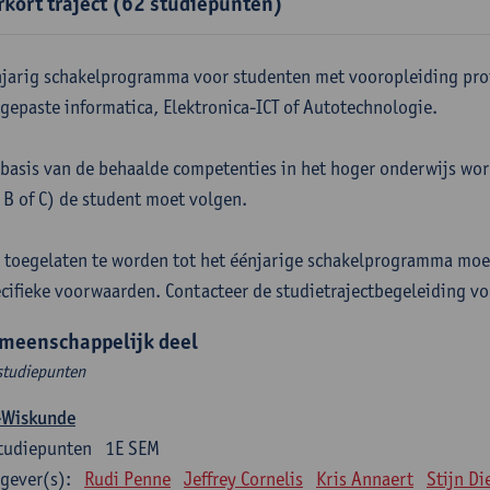
rkort traject (62 studiepunten)
jarig schakelprogramma voor studenten met vooropleiding pro
gepaste informatica, Elektronica-ICT of Autotechnologie.
basis van de behaalde competenties in het hoger onderwijs word
 B of C) de student moet volgen.
toegelaten te worden tot het éénjarige schakelprogramma moe
cifieke voorwaarden. Contacteer de studietrajectbegeleiding vo
meenschappelijk deel
studiepunten
-Wiskunde
tudiepunten
1E SEM
gever(s):
Rudi Penne
Jeffrey Cornelis
Kris Annaert
Stijn Di