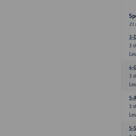
Sp
21 
3-D
3
s
Les
4-
3
s
Les
5-A
3
s
Les
5-S