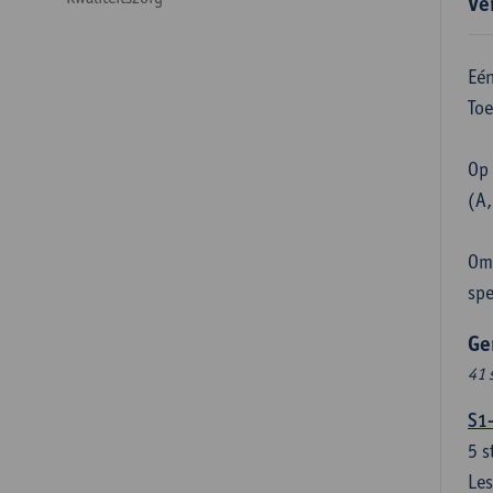
Ve
Eén
Toe
Op 
(A,
Om 
spe
Ge
41 
S1
5
s
Les