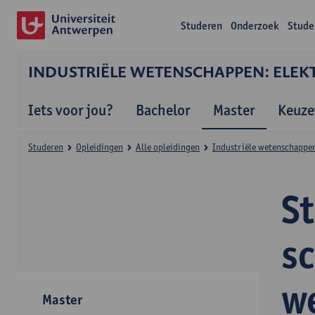
Studeren
Onderzoek
Stude
INDUSTRIËLE WETENSCHAPPEN: ELEKT
Iets voor jou?
Bachelor
Master
Keuze
Studeren
Opleidingen
Alle opleidingen
Industriële wetenschappen:
S
s
w
Master