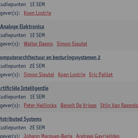
tudiepunten
1E SEM
gever(s):
Koen Lostrie
Analoge Elektronica
tudiepunten
1E SEM
gever(s):
Walter Daems
Simon Sleutel
omputerarchitectuur en besturingssystemen 2
tudiepunten
2E SEM
gever(s):
Simon Sleutel
Koen Lostrie
Eric Paillet
rtificiële Intelligentie
tudiepunten
1E SEM
gever(s):
Peter Hellinckx
Benoit De Vrieze
Stijn Van Raemd
istributed Systems
tudiepunten
2E SEM
gever(s):
Johann Marquez-Barja
Andreas Gavrielides