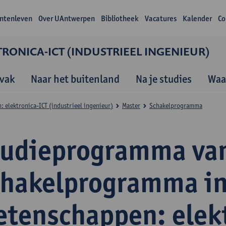
ntenleven
Over UAntwerpen
Bibliotheek
Vacatures
Kalender
Co
RONICA-ICT (INDUSTRIEEL INGENIEUR)
vak
Naar het buitenland
Na je studies
Waa
 elektronica-ICT (industrieel ingenieur)
Master
Schakelprogramma
tudieprogramma van
chakelprogramma in
etenschappen: elek