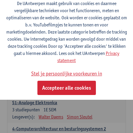
3
studiepunten
1E SEM
De UAntwerpen maakt gebruik van cookies en daarmee
Lesgever(s):
Maarten Weyn
Rafael Berkvens
vergelijkbare technieken voor het functioneren, meten en
Rreze Halili
optimaliseren van de website. Ook worden er cookies geplaatst om
b.v. YouTubefilmpjes te kunnen tonen en voor
6-Digital Signal Processing
marketingdoeleinden. Deze laatste categorie betreffen de tracking
3
studiepunten
2E SEM
cookies. Uw internetgedrag kan worden gevolgd door middel van
Lesgever(s):
Walter Daems
deze tracking cookies Door op 'Accepteer alle cookies' te klikken
gaat u hiermee akkoord. Lees ook het UAntwerpen
Privacy
Specifiek deel A - PBa Toegepaste Informatica
statement
21 studiepunten
Stel je persoonlijke voorkeuren in
1-Basis digitale elektronica 1
3
studiepunten
1E SEM
Accepteer alle cookies
Lesgever(s):
Koen Lostrie
S1-Analoge Elektronica
3
studiepunten
1E SEM
Lesgever(s):
Walter Daems
Simon Sleutel
4-Computerarchitectuur en besturingssystemen 2