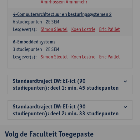
Amirhossein Aminimehr
4-Computerarchitectuur en besturingssystemen 2
6
studiepunten
2E SEM
Lesgever(s):
Simon Sleutel
Koen Lostrie
Eric Paillet
6-Embedded systems
3
studiepunten
2E SEM
Lesgever(s):
Simon Sleutel
Koen Lostrie
Eric Paillet
Standaardtraject IW: EI-ict (90
studiepunten): deel 1: min. 45 studiepunten
Standaardtraject IW: EI-ict (90
studiepunten): deel 2: min. 33 studiepunten
Volg de Faculteit Toegepaste