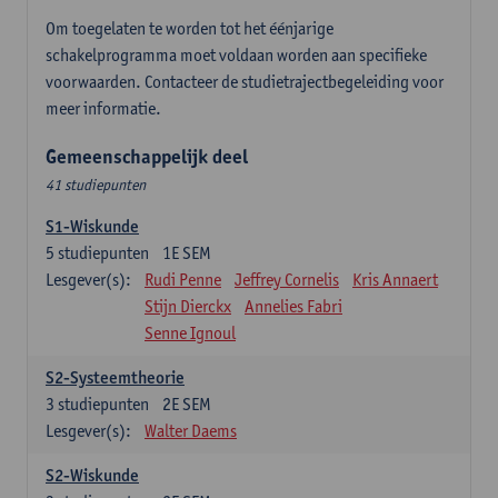
Om toegelaten te worden tot het éénjarige
schakelprogramma moet voldaan worden aan specifieke
voorwaarden. Contacteer de studietrajectbegeleiding voor
meer informatie.
Gemeenschappelijk deel
41 studiepunten
S1-Wiskunde
5
studiepunten
1E SEM
Lesgever(s):
Rudi Penne
Jeffrey Cornelis
Kris Annaert
Stijn Dierckx
Annelies Fabri
Senne Ignoul
S2-Systeemtheorie
3
studiepunten
2E SEM
Lesgever(s):
Walter Daems
S2-Wiskunde