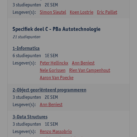
3
studiepunten
2E SEM
Lesgever(s):
Simon Sleutel
Koen Lostrie
Eric Paillet
Specifiek deel C - PBa Autotechnologie
21 studiepunten
1-Informatica
6
studiepunten
1E SEM
Lesgever(s):
Peter Hellinckx
Ann Beniest
Nele Gorissen
Rien Van Campenhout
Aaron Van Poecke
2-Object georiënteerd programmeren
3
studiepunten
2E SEM
Lesgever(s):
Ann Beniest
3-Data Structures
3
studiepunten
1E SEM
Lesgever(s):
Renzo Massobrio