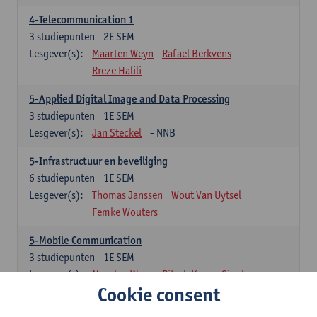
4-Telecommunication 1
3
studiepunten
2E SEM
Lesgever(s):
Maarten Weyn
Rafael Berkvens
Rreze Halili
5-Applied Digital Image and Data Processing
3
studiepunten
1E SEM
Lesgever(s):
Jan Steckel
- NNB
5-Infrastructuur en beveiliging
6
studiepunten
1E SEM
Lesgever(s):
Thomas Janssen
Wout Van Uytsel
Femke Wouters
5-Mobile Communication
3
studiepunten
1E SEM
Lesgever(s):
Maarten Weyn
Ritesh Kumar Singh
Cookie consent
5-Telecommunication 2