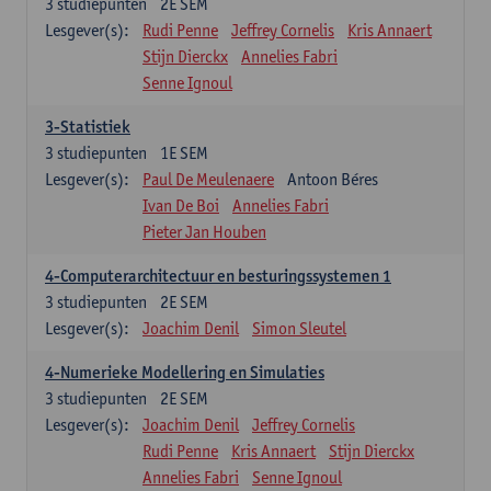
3
studiepunten
2E SEM
Lesgever(s):
Rudi Penne
Jeffrey Cornelis
Kris Annaert
Stijn Dierckx
Annelies Fabri
Senne Ignoul
3-Statistiek
3
studiepunten
1E SEM
Lesgever(s):
Paul De Meulenaere
Antoon Béres
Ivan De Boi
Annelies Fabri
Pieter Jan Houben
4-Computerarchitectuur en besturingssystemen 1
3
studiepunten
2E SEM
Lesgever(s):
Joachim Denil
Simon Sleutel
4-Numerieke Modellering en Simulaties
3
studiepunten
2E SEM
Lesgever(s):
Joachim Denil
Jeffrey Cornelis
Rudi Penne
Kris Annaert
Stijn Dierckx
Annelies Fabri
Senne Ignoul