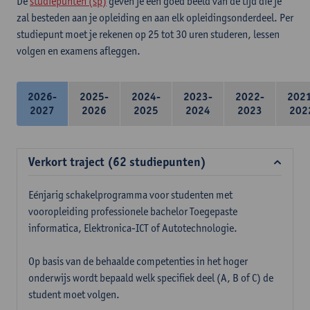
De
studiepunten (sp)
geven je een goed beeld van de tijd die je
zal besteden aan je opleiding en aan elk opleidingsonderdeel. Per
studiepunt moet je rekenen op 25 tot 30 uren studeren, lessen
volgen en examens afleggen.
2026-
2025-
2024-
2023-
2022-
202
2027
2026
2025
2024
2023
202
Verkort traject (62 studiepunten)
Eénjarig schakelprogramma voor studenten met
vooropleiding professionele bachelor Toegepaste
informatica, Elektronica-ICT of Autotechnologie.
Op basis van de behaalde competenties in het hoger
onderwijs wordt bepaald welk specifiek deel (A, B of C) de
student moet volgen.