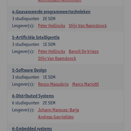
4-Geavanceerde programmeertechnieken
3
studiepunten
2E SEM
Lesgever(s):
Peter Hellinckx
Stijn Van Raemdonck
5-Artificiële Intelligentie
3
studiepunten
1E SEM
Lesgever(s):
Peter Hellinckx
Benoit De Vrieze
Stijn Van Raemdonck
5-Software Design
3
studiepunten
1E SEM
Lesgever(s):
Renzo Massobrio
Marco Mariotti
6-Distributed Systems
6
studiepunten
2E SEM
Lesgever(s):
Johann Marquez-Barja
Andreas Gavrielides
6-Embedded systems