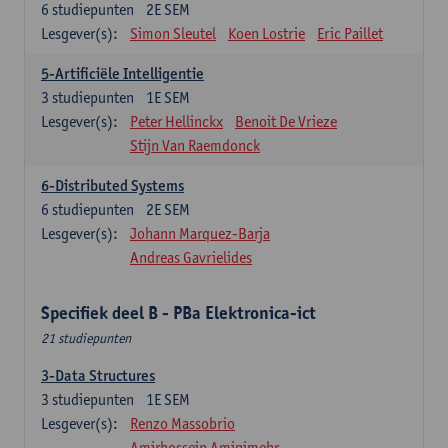
6
studiepunten
2E SEM
Lesgever(s):
Simon Sleutel
Koen Lostrie
Eric Paillet
5-Artificiële Intelligentie
3
studiepunten
1E SEM
Lesgever(s):
Peter Hellinckx
Benoit De Vrieze
Stijn Van Raemdonck
6-Distributed Systems
6
studiepunten
2E SEM
Lesgever(s):
Johann Marquez-Barja
Andreas Gavrielides
Specifiek deel B - PBa Elektronica-ict
21 studiepunten
3-Data Structures
3
studiepunten
1E SEM
Lesgever(s):
Renzo Massobrio
Amirhossein Aminimehr