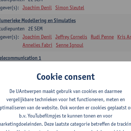
gever(s):
Joachim Denil
Simon Sleutel
umerieke Modellering en Simulaties
tudiepunten
2E SEM
gever(s):
Joachim Denil
Jeffrey Cornelis
Rudi Penne
Kris A
Annelies Fabri
Senne Ignoul
Telecommunication 1
tudiepunten
2E SEM
Cookie consent
gever(s):
Maarten Weyn
Rafael Berkvens
Rreze Halili
pplied Digital Image and Data Processing
De UAntwerpen maakt gebruik van cookies en daarmee
tudiepunten
1E SEM
vergelijkbare technieken voor het functioneren, meten en
gever(s):
Jan Steckel
- NNB
ptimaliseren van de website. Ook worden er cookies geplaatst 
b.v. YouTubefilmpjes te kunnen tonen en voor
nfrastructuur en beveiliging
arketingdoeleinden. Deze laatste categorie betreffen de tracki
tudiepunten
1E SEM