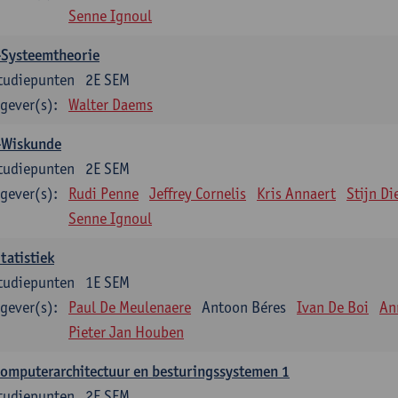
Senne Ignoul
-Systeemtheorie
tudiepunten
2E SEM
gever(s):
Walter Daems
-Wiskunde
tudiepunten
2E SEM
gever(s):
Rudi Penne
Jeffrey Cornelis
Kris Annaert
Stijn Di
Senne Ignoul
tatistiek
tudiepunten
1E SEM
gever(s):
Paul De Meulenaere
Antoon Béres
Ivan De Boi
An
Pieter Jan Houben
omputerarchitectuur en besturingssystemen 1
tudiepunten
2E SEM