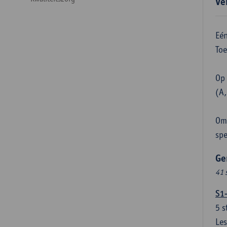
Ve
Eén
Toe
Op 
(A,
Om 
spe
Ge
41 
S1
5
s
Les