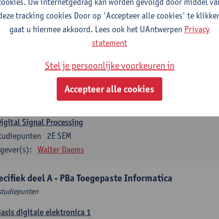
cookies. Uw internetgedrag kan worden gevolgd door middel va
gever(s):
Thomas Janssen
Wout Van Uytsel
Femke Wouters
deze tracking cookies Door op 'Accepteer alle cookies' te klikke
Mobile Communication
gaat u hiermee akkoord. Lees ook het UAntwerpen
Privacy
tudiepunten
1E SEM
statement
gever(s):
Maarten Weyn
Ritesh Kumar Singh
Stel je persoonlijke voorkeuren in
Telecommunication 2
tudiepunten
1E SEM
Accepteer alle cookies
gever(s):
Maarten Weyn
Rafael Berkvens
Rreze Halili
igital Signal Processing
tudiepunten
2E SEM
gever(s):
Walter Daems
ecifiek deel A - PBa Toegepaste Informatica
studiepunten
asis digitale elektronica 1