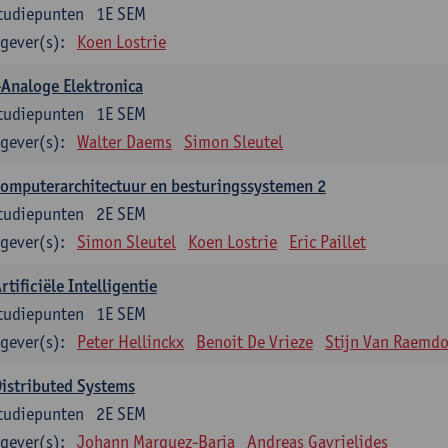
tudiepunten
1E SEM
gever(s):
Koen Lostrie
Analoge Elektronica
tudiepunten
1E SEM
gever(s):
Walter Daems
Simon Sleutel
omputerarchitectuur en besturingssystemen 2
tudiepunten
2E SEM
gever(s):
Simon Sleutel
Koen Lostrie
Eric Paillet
rtificiële Intelligentie
tudiepunten
1E SEM
gever(s):
Peter Hellinckx
Benoit De Vrieze
Stijn Van Raemd
istributed Systems
tudiepunten
2E SEM
gever(s):
Johann Marquez-Barja
Andreas Gavrielides