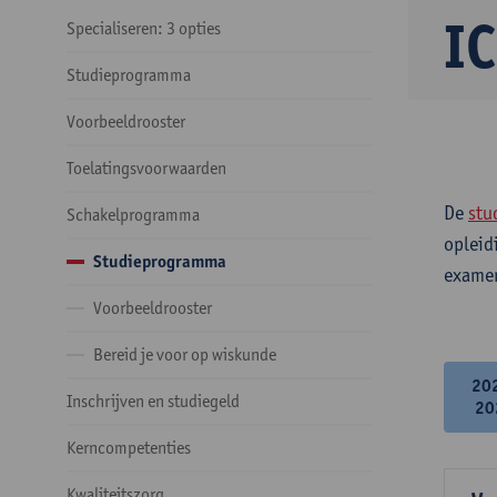
IC
Specialiseren: 3 opties
Studieprogramma
Voorbeeldrooster
Toelatingsvoorwaarden
De
stu
Schakelprogramma
opleid
Studieprogramma
examen
Voorbeeldrooster
Bereid je voor op wiskunde
20
Inschrijven en studiegeld
20
Kerncompetenties
Kwaliteitszorg