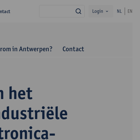
Login
ntact
NL
EN
zoek
rom in Antwerpen?
Contact
 het
dustriële
tronica-