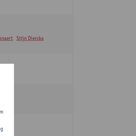
nnaert
Stijn Dierckx
om
ng