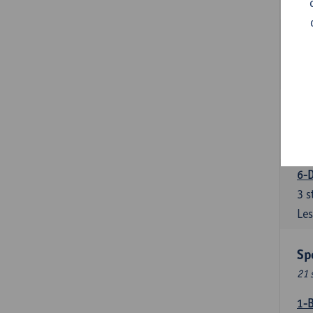
Les
5-
3
s
Les
5-
3
s
Les
6-D
3
s
Les
Sp
21 
1-B