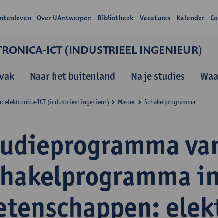
ntenleven
Over UAntwerpen
Bibliotheek
Vacatures
Kalender
Co
RONICA-ICT (INDUSTRIEEL INGENIEUR)
vak
Naar het buitenland
Na je studies
Waa
 elektronica-ICT (industrieel ingenieur)
Master
Schakelprogramma
tudieprogramma van
chakelprogramma in
etenschappen: elek