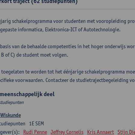
rkort traject (62 studiepunten)
jarig schakelprogramma voor studenten met vooropleiding pro
gepaste informatica, Elektronica-ICT of Autotechnologie.
basis van de behaalde competenties in het hoger onderwijs word
 B of C) de student moet volgen.
toegelaten te worden tot het éénjarige schakelprogramma moe
cifieke voorwaarden. Contacteer de studietrajectbegeleiding vo
meenschappelijk deel
studiepunten
-Wiskunde
tudiepunten
1E SEM
gever(s):
Rudi Penne
Jeffrey Cornelis
Kris Annaert
Stijn Di