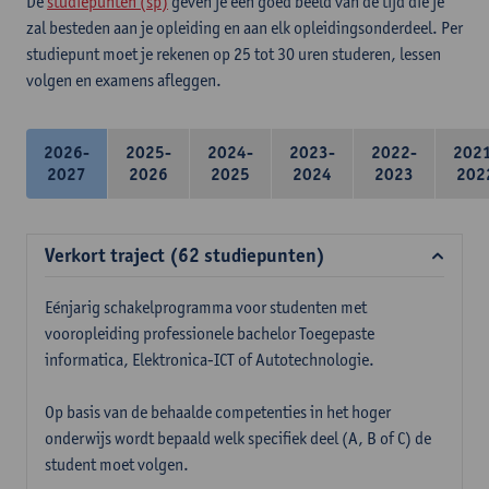
De
studiepunten (sp)
geven je een goed beeld van de tijd die je
zal besteden aan je opleiding en aan elk opleidingsonderdeel. Per
studiepunt moet je rekenen op 25 tot 30 uren studeren, lessen
volgen en examens afleggen.
2026-
2025-
2024-
2023-
2022-
202
2027
2026
2025
2024
2023
202
Verkort traject (62 studiepunten)
Eénjarig schakelprogramma voor studenten met
vooropleiding professionele bachelor Toegepaste
informatica, Elektronica-ICT of Autotechnologie.
Op basis van de behaalde competenties in het hoger
onderwijs wordt bepaald welk specifiek deel (A, B of C) de
student moet volgen.