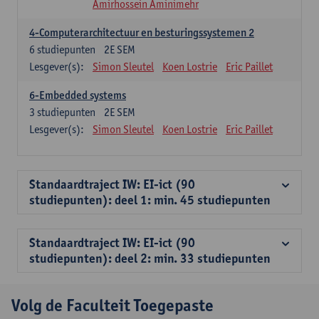
Amirhossein Aminimehr
4-Computerarchitectuur en besturingssystemen 2
6
studiepunten
2E SEM
Lesgever(s):
Simon Sleutel
Koen Lostrie
Eric Paillet
6-Embedded systems
3
studiepunten
2E SEM
Lesgever(s):
Simon Sleutel
Koen Lostrie
Eric Paillet
Standaardtraject IW: EI-ict (90
studiepunten): deel 1: min. 45 studiepunten
Standaardtraject IW: EI-ict (90
studiepunten): deel 2: min. 33 studiepunten
Volg de Faculteit Toegepaste