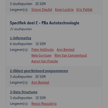
3
studiepunten
2E SEM
Lesgever(s):
Simon Sleutel
Koen Lostrie
Eric Paillet
Specifiek deel C - PBa Autotechnologie
21 studiepunten
1-Informatica
6
studiepunten
1E SEM
Lesgever(s):
Peter Hellinckx
Ann Beniest
Nele Gorissen
Rien Van Campenhout
Aaron Van Poecke
2-Object georiënteerd programmeren
3
studiepunten
2E SEM
Lesgever(s):
Ann Beniest
3-Data Structures
3
studiepunten
1E SEM
Lesgever(s):
Renzo Massobrio