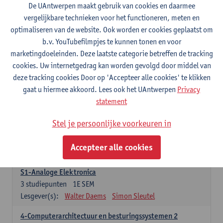
3
studiepunten
1E SEM
De UAntwerpen maakt gebruik van cookies en daarmee
Lesgever(s):
Maarten Weyn
Rafael Berkvens
vergelijkbare technieken voor het functioneren, meten en
Rreze Halili
optimaliseren van de website. Ook worden er cookies geplaatst om
b.v. YouTubefilmpjes te kunnen tonen en voor
6-Digital Signal Processing
marketingdoeleinden. Deze laatste categorie betreffen de tracking
3
studiepunten
2E SEM
cookies. Uw internetgedrag kan worden gevolgd door middel van
Lesgever(s):
Walter Daems
deze tracking cookies Door op 'Accepteer alle cookies' te klikken
gaat u hiermee akkoord. Lees ook het UAntwerpen
Privacy
Specifiek deel A - PBa Toegepaste Informatica
statement
21 studiepunten
Stel je persoonlijke voorkeuren in
1-Basis digitale elektronica 1
3
studiepunten
1E SEM
Accepteer alle cookies
Lesgever(s):
Koen Lostrie
S1-Analoge Elektronica
3
studiepunten
1E SEM
Lesgever(s):
Walter Daems
Simon Sleutel
4-Computerarchitectuur en besturingssystemen 2