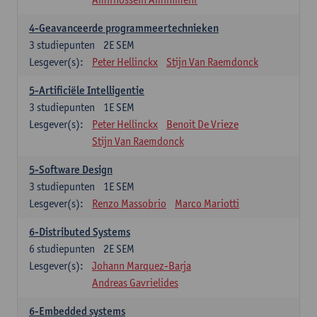
4-Geavanceerde programmeertechnieken
3
studiepunten
2E SEM
Lesgever(s):
Peter Hellinckx
Stijn Van Raemdonck
5-Artificiële Intelligentie
3
studiepunten
1E SEM
Lesgever(s):
Peter Hellinckx
Benoit De Vrieze
Stijn Van Raemdonck
5-Software Design
3
studiepunten
1E SEM
Lesgever(s):
Renzo Massobrio
Marco Mariotti
6-Distributed Systems
6
studiepunten
2E SEM
Lesgever(s):
Johann Marquez-Barja
Andreas Gavrielides
6-Embedded systems