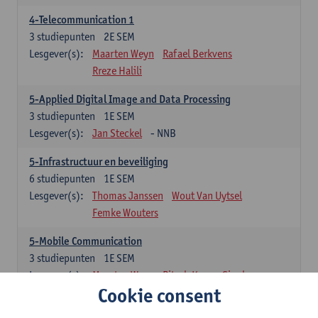
4-Telecommunication 1
3
studiepunten
2E SEM
Lesgever(s):
Maarten Weyn
Rafael Berkvens
Rreze Halili
5-Applied Digital Image and Data Processing
3
studiepunten
1E SEM
Lesgever(s):
Jan Steckel
- NNB
5-Infrastructuur en beveiliging
6
studiepunten
1E SEM
Lesgever(s):
Thomas Janssen
Wout Van Uytsel
Femke Wouters
5-Mobile Communication
3
studiepunten
1E SEM
Lesgever(s):
Maarten Weyn
Ritesh Kumar Singh
Cookie consent
5-Telecommunication 2