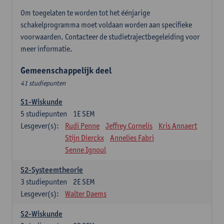
Om toegelaten te worden tot het éénjarige
schakelprogramma moet voldaan worden aan specifieke
voorwaarden. Contacteer de studietrajectbegeleiding voor
meer informatie.
Gemeenschappelijk deel
41 studiepunten
S1-Wiskunde
5
studiepunten
1E SEM
Lesgever(s):
Rudi Penne
Jeffrey Cornelis
Kris Annaert
Stijn Dierckx
Annelies Fabri
Senne Ignoul
S2-Systeemtheorie
3
studiepunten
2E SEM
Lesgever(s):
Walter Daems
S2-Wiskunde