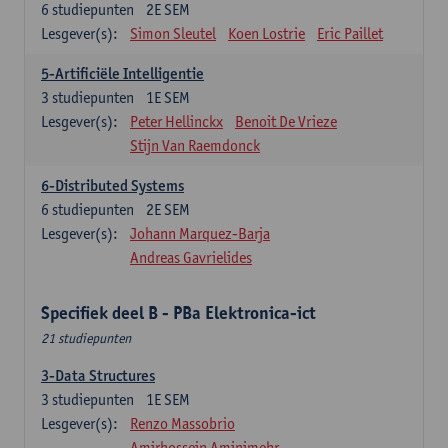
6
studiepunten
2E SEM
Lesgever(s):
Simon Sleutel
Koen Lostrie
Eric Paillet
5-Artificiële Intelligentie
3
studiepunten
1E SEM
Lesgever(s):
Peter Hellinckx
Benoit De Vrieze
Stijn Van Raemdonck
6-Distributed Systems
6
studiepunten
2E SEM
Lesgever(s):
Johann Marquez-Barja
Andreas Gavrielides
Specifiek deel B - PBa Elektronica-ict
21 studiepunten
3-Data Structures
3
studiepunten
1E SEM
Lesgever(s):
Renzo Massobrio
Amirhossein Aminimehr