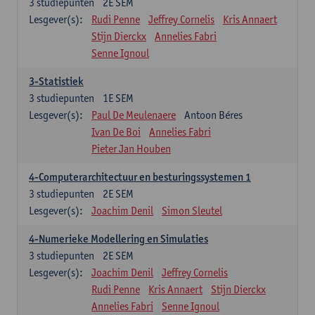
3
studiepunten
2E SEM
Lesgever(s):
Rudi Penne
Jeffrey Cornelis
Kris Annaert
Stijn Dierckx
Annelies Fabri
Senne Ignoul
3-Statistiek
3
studiepunten
1E SEM
Lesgever(s):
Paul De Meulenaere
Antoon Béres
Ivan De Boi
Annelies Fabri
Pieter Jan Houben
4-Computerarchitectuur en besturingssystemen 1
3
studiepunten
2E SEM
Lesgever(s):
Joachim Denil
Simon Sleutel
4-Numerieke Modellering en Simulaties
3
studiepunten
2E SEM
Lesgever(s):
Joachim Denil
Jeffrey Cornelis
Rudi Penne
Kris Annaert
Stijn Dierckx
Annelies Fabri
Senne Ignoul