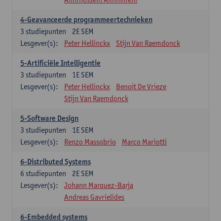
4-Geavanceerde programmeertechnieken
3
studiepunten
2E SEM
Lesgever(s):
Peter Hellinckx
Stijn Van Raemdonck
5-Artificiële Intelligentie
3
studiepunten
1E SEM
Lesgever(s):
Peter Hellinckx
Benoit De Vrieze
Stijn Van Raemdonck
5-Software Design
3
studiepunten
1E SEM
Lesgever(s):
Renzo Massobrio
Marco Mariotti
6-Distributed Systems
6
studiepunten
2E SEM
Lesgever(s):
Johann Marquez-Barja
Andreas Gavrielides
6-Embedded systems