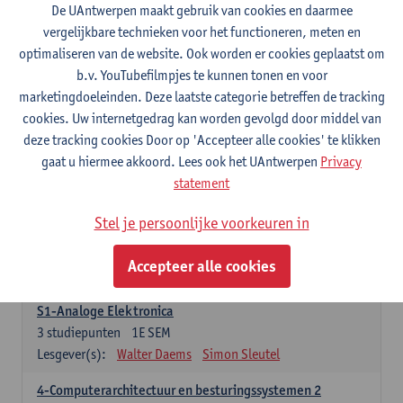
3
studiepunten
1E SEM
De UAntwerpen maakt gebruik van cookies en daarmee
Lesgever(s):
Maarten Weyn
Rafael Berkvens
vergelijkbare technieken voor het functioneren, meten en
Rreze Halili
optimaliseren van de website. Ook worden er cookies geplaatst om
b.v. YouTubefilmpjes te kunnen tonen en voor
6-Digital Signal Processing
marketingdoeleinden. Deze laatste categorie betreffen de tracking
3
studiepunten
2E SEM
cookies. Uw internetgedrag kan worden gevolgd door middel van
Lesgever(s):
Walter Daems
deze tracking cookies Door op 'Accepteer alle cookies' te klikken
gaat u hiermee akkoord. Lees ook het UAntwerpen
Privacy
Specifiek deel A - PBa Toegepaste Informatica
statement
21 studiepunten
Stel je persoonlijke voorkeuren in
1-Basis digitale elektronica 1
3
studiepunten
1E SEM
Accepteer alle cookies
Lesgever(s):
Koen Lostrie
S1-Analoge Elektronica
3
studiepunten
1E SEM
Lesgever(s):
Walter Daems
Simon Sleutel
4-Computerarchitectuur en besturingssystemen 2