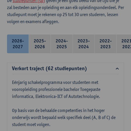
De
studiepunten (sp)
geven je een goed beeld van de tijd die je
zal besteden aan je opleiding en aan elk opleidingsonderdeel. Per
studiepunt moet je rekenen op 25 tot 30 uren studeren, lessen
volgen en examens afleggen.
2026-
2025-
2024-
2023-
2022-
202
2027
2026
2025
2024
2023
202
Verkort traject (62 studiepunten)
Eénjarig schakelprogramma voor studenten met
vooropleiding professionele bachelor Toegepaste
informatica, Elektronica-ICT of Autotechnologie.
Op basis van de behaalde competenties in het hoger
onderwijs wordt bepaald welk specifiek deel (A, B of C) de
student moet volgen.