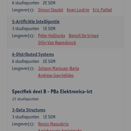
6
studiepunten
2E SEM
Lesgever(s):
Simon Sleutel
Koen Lostrie
Eric Paillet
5-Artificiële Intelligentie
3
studiepunten
1E SEM
Lesgever(s):
Peter Hellinckx
Benoit De Vrieze
Stijn Van Raemdonck
6-Distributed Systems
6
studiepunten
2E SEM
Lesgever(s):
Johann Marquez-Barja
Andreas Gavrielides
Specifiek deel B - PBa Elektronica-ict
21 studiepunten
3-Data Structures
3
studiepunten
1E SEM
Lesgever(s):
Renzo Massobrio
Amirhossein Aminimehr