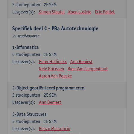
3
studiepunten
2E SEM
Lesgever(s):
Simon Sleutel
Koen Lostrie
Eric Paillet
Specifiek deel C - PBa Autotechnologie
21 studiepunten
1-Informatica
6
studiepunten
1E SEM
Lesgever(s):
Peter Hellinckx
Ann Beniest
Nele Gorissen
Rien Van Campenhout
Aaron Van Poecke
2-Object georiënteerd programmeren
3
studiepunten
2E SEM
Lesgever(s):
Ann Beniest
3-Data Structures
3
studiepunten
1E SEM
Lesgever(s):
Renzo Massobrio