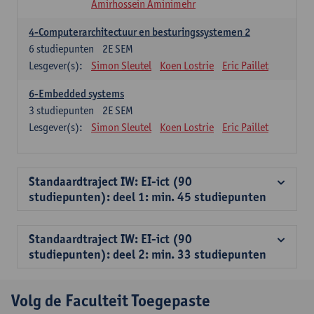
Amirhossein Aminimehr
4-Computerarchitectuur en besturingssystemen 2
6
studiepunten
2E SEM
Lesgever(s):
Simon Sleutel
Koen Lostrie
Eric Paillet
6-Embedded systems
3
studiepunten
2E SEM
Lesgever(s):
Simon Sleutel
Koen Lostrie
Eric Paillet
Standaardtraject IW: EI-ict (90
studiepunten): deel 1: min. 45 studiepunten
Standaardtraject IW: EI-ict (90
studiepunten): deel 2: min. 33 studiepunten
Volg de Faculteit Toegepaste