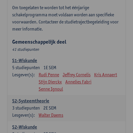
Om toegelaten te worden tot het éénjarige
schakelprogramma moet voldaan worden aan specifieke
voorwaarden. Contacteer de studietrajectbegeleiding voor
meer informatie.
Gemeenschappelijk deel
41 studiepunten
S1-Wiskunde
5
studiepunten
1E SEM
Lesgever(s):
Rudi Penne
Jeffrey Cornelis
Kris Annaert
Stijn Dierckx
Annelies Fabri
Senne Ignoul
S2-Systeemtheorie
3
studiepunten
2E SEM
Lesgever(s):
Walter Daems
S2-Wiskunde