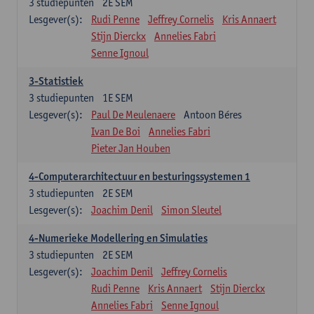
3
studiepunten
2E SEM
Lesgever(s):
Rudi Penne
Jeffrey Cornelis
Kris Annaert
Stijn Dierckx
Annelies Fabri
Senne Ignoul
3-Statistiek
3
studiepunten
1E SEM
Lesgever(s):
Paul De Meulenaere
Antoon Béres
Ivan De Boi
Annelies Fabri
Pieter Jan Houben
4-Computerarchitectuur en besturingssystemen 1
3
studiepunten
2E SEM
Lesgever(s):
Joachim Denil
Simon Sleutel
4-Numerieke Modellering en Simulaties
3
studiepunten
2E SEM
Lesgever(s):
Joachim Denil
Jeffrey Cornelis
Rudi Penne
Kris Annaert
Stijn Dierckx
Annelies Fabri
Senne Ignoul