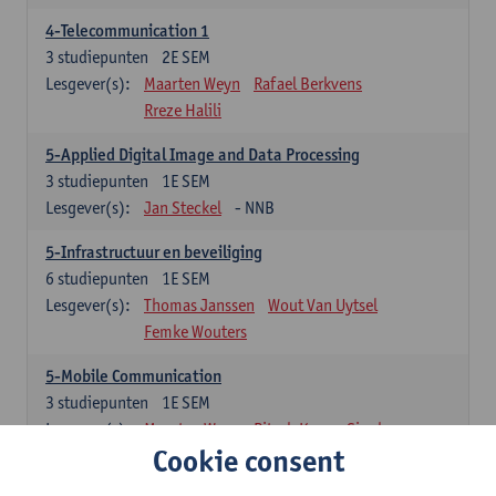
4-Telecommunication 1
3
studiepunten
2E SEM
Lesgever(s):
Maarten Weyn
Rafael Berkvens
Rreze Halili
5-Applied Digital Image and Data Processing
3
studiepunten
1E SEM
Lesgever(s):
Jan Steckel
- NNB
5-Infrastructuur en beveiliging
6
studiepunten
1E SEM
Lesgever(s):
Thomas Janssen
Wout Van Uytsel
Femke Wouters
5-Mobile Communication
3
studiepunten
1E SEM
Lesgever(s):
Maarten Weyn
Ritesh Kumar Singh
Cookie consent
5-Telecommunication 2