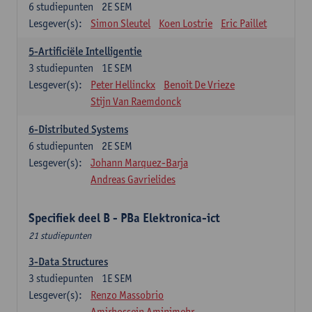
6
studiepunten
2E SEM
Lesgever(s):
Simon Sleutel
Koen Lostrie
Eric Paillet
5-Artificiële Intelligentie
3
studiepunten
1E SEM
Lesgever(s):
Peter Hellinckx
Benoit De Vrieze
Stijn Van Raemdonck
6-Distributed Systems
6
studiepunten
2E SEM
Lesgever(s):
Johann Marquez-Barja
Andreas Gavrielides
Specifiek deel B - PBa Elektronica-ict
21 studiepunten
3-Data Structures
3
studiepunten
1E SEM
Lesgever(s):
Renzo Massobrio
Amirhossein Aminimehr