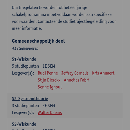
Om toegelaten te worden tot het éénjarige
schakelprogramma moet voldaan worden aan specifieke
voorwaarden. Contacteer de studietrajectbegeleiding voor
meer informatie.
Gemeenschappelijk deel
41 studiepunten
S1-Wiskunde
5
studiepunten
1E SEM
Lesgever(s):
Rudi Penne
Jeffrey Cornelis
Kris Annaert
Stijn Dierckx
Annelies Fabri
Senne Ignoul
S2-Systeemtheorie
3
studiepunten
2E SEM
Lesgever(s):
Walter Daems
S2-Wiskunde