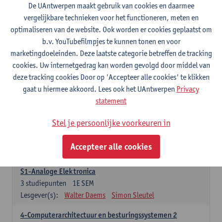
3
studiepunten
1E SEM
De UAntwerpen maakt gebruik van cookies en daarmee
Lesgever(s):
Maarten Weyn
Rafael Berkvens
vergelijkbare technieken voor het functioneren, meten en
Rreze Halili
optimaliseren van de website. Ook worden er cookies geplaatst om
b.v. YouTubefilmpjes te kunnen tonen en voor
6-Digital Signal Processing
marketingdoeleinden. Deze laatste categorie betreffen de tracking
3
studiepunten
2E SEM
cookies. Uw internetgedrag kan worden gevolgd door middel van
Lesgever(s):
Walter Daems
deze tracking cookies Door op 'Accepteer alle cookies' te klikken
gaat u hiermee akkoord. Lees ook het UAntwerpen
Privacy
Specifiek deel A - PBa Toegepaste Informatica
statement
21 studiepunten
Stel je persoonlijke voorkeuren in
1-Basis digitale elektronica 1
3
studiepunten
1E SEM
Accepteer alle cookies
Lesgever(s):
Koen Lostrie
S1-Analoge Elektronica
3
studiepunten
1E SEM
Lesgever(s):
Walter Daems
Simon Sleutel
4-Computerarchitectuur en besturingssystemen 2