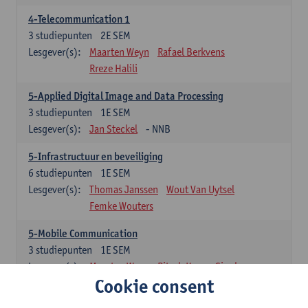
4-Telecommunication 1
3
studiepunten
2E SEM
Lesgever(s):
Maarten Weyn
Rafael Berkvens
Rreze Halili
5-Applied Digital Image and Data Processing
3
studiepunten
1E SEM
Lesgever(s):
Jan Steckel
- NNB
5-Infrastructuur en beveiliging
6
studiepunten
1E SEM
Lesgever(s):
Thomas Janssen
Wout Van Uytsel
Femke Wouters
5-Mobile Communication
3
studiepunten
1E SEM
Lesgever(s):
Maarten Weyn
Ritesh Kumar Singh
Cookie consent
5-Telecommunication 2