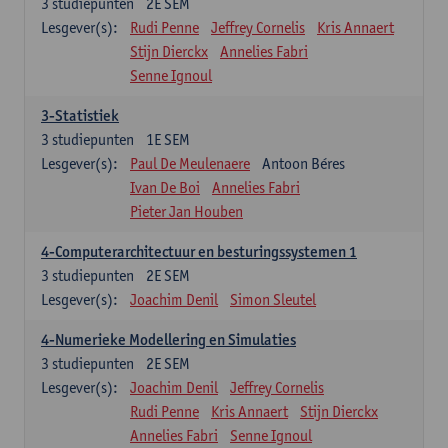
3
studiepunten
2E SEM
Lesgever(s):
Rudi Penne
Jeffrey Cornelis
Kris Annaert
Stijn Dierckx
Annelies Fabri
Senne Ignoul
3-Statistiek
3
studiepunten
1E SEM
Lesgever(s):
Paul De Meulenaere
Antoon Béres
Ivan De Boi
Annelies Fabri
Pieter Jan Houben
4-Computerarchitectuur en besturingssystemen 1
3
studiepunten
2E SEM
Lesgever(s):
Joachim Denil
Simon Sleutel
4-Numerieke Modellering en Simulaties
3
studiepunten
2E SEM
Lesgever(s):
Joachim Denil
Jeffrey Cornelis
Rudi Penne
Kris Annaert
Stijn Dierckx
Annelies Fabri
Senne Ignoul