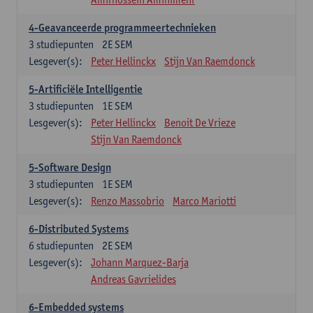
4-Geavanceerde programmeertechnieken
3
studiepunten
2E SEM
Lesgever(s):
Peter Hellinckx
Stijn Van Raemdonck
5-Artificiële Intelligentie
3
studiepunten
1E SEM
Lesgever(s):
Peter Hellinckx
Benoit De Vrieze
Stijn Van Raemdonck
5-Software Design
3
studiepunten
1E SEM
Lesgever(s):
Renzo Massobrio
Marco Mariotti
6-Distributed Systems
6
studiepunten
2E SEM
Lesgever(s):
Johann Marquez-Barja
Andreas Gavrielides
6-Embedded systems