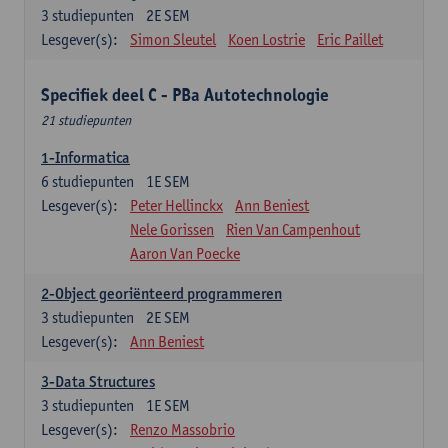
3
studiepunten
2E SEM
Lesgever(s):
Simon Sleutel
Koen Lostrie
Eric Paillet
Specifiek deel C - PBa Autotechnologie
21 studiepunten
1-Informatica
6
studiepunten
1E SEM
Lesgever(s):
Peter Hellinckx
Ann Beniest
Nele Gorissen
Rien Van Campenhout
Aaron Van Poecke
2-Object georiënteerd programmeren
3
studiepunten
2E SEM
Lesgever(s):
Ann Beniest
3-Data Structures
3
studiepunten
1E SEM
Lesgever(s):
Renzo Massobrio