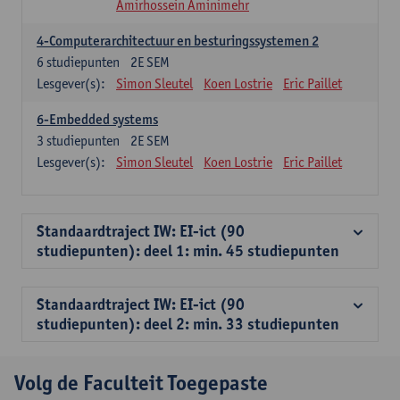
Amirhossein Aminimehr
4-Computerarchitectuur en besturingssystemen 2
6
studiepunten
2E SEM
Lesgever(s):
Simon Sleutel
Koen Lostrie
Eric Paillet
6-Embedded systems
3
studiepunten
2E SEM
Lesgever(s):
Simon Sleutel
Koen Lostrie
Eric Paillet
Standaardtraject IW: EI-ict (90
studiepunten): deel 1: min. 45 studiepunten
Standaardtraject IW: EI-ict (90
studiepunten): deel 2: min. 33 studiepunten
Volg de Faculteit Toegepaste