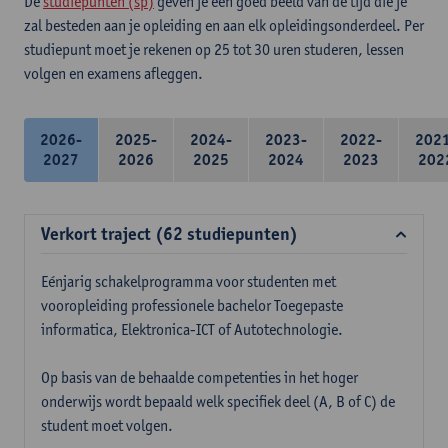
De
studiepunten (sp)
geven je een goed beeld van de tijd die je
zal besteden aan je opleiding en aan elk opleidingsonderdeel. Per
studiepunt moet je rekenen op 25 tot 30 uren studeren, lessen
volgen en examens afleggen.
2026-
2025-
2024-
2023-
2022-
202
2027
2026
2025
2024
2023
202
Verkort traject (62 studiepunten)
Eénjarig schakelprogramma voor studenten met
vooropleiding professionele bachelor Toegepaste
informatica, Elektronica-ICT of Autotechnologie.
Op basis van de behaalde competenties in het hoger
onderwijs wordt bepaald welk specifiek deel (A, B of C) de
student moet volgen.