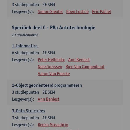
3
studiepunten
2E SEM
Lesgever(s):
Simon Sleutel
Koen Lostrie
Eric Paillet
Specifiek deel C - PBa Autotechnologie
21 studiepunten
1-Informatica
6
studiepunten
1E SEM
Lesgever(s):
Peter Hellinckx
Ann Beniest
Nele Gorissen
Rien Van Campenhout
Aaron Van Poecke
2-Object georiënteerd programmeren
3
studiepunten
2E SEM
Lesgever(s):
Ann Beniest
3-Data Structures
3
studiepunten
1E SEM
Lesgever(s):
Renzo Massobrio