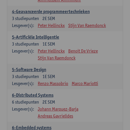
4-Geavanceerde programmeertechnieken
3
studiepunten
2E SEM
Lesgever(s):
Peter Hellinckx
Stijn Van Raemdonck
5-Artificiële Intelligentie
3
studiepunten
1E SEM
Lesgever(s):
Peter Hellinckx
Benoit De Vrieze
Stijn Van Raemdonck
5-Software Design
3
studiepunten
1E SEM
Lesgever(s):
Renzo Massobrio
Marco Mariotti
6-Distributed Systems
6
studiepunten
2E SEM
Lesgever(s):
Johann Marquez-Barja
Andreas Gavrielides
6-Embedded systems