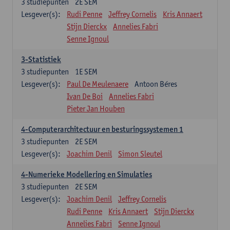
3
studiepunten
2E SEM
Lesgever(s):
Rudi Penne
Jeffrey Cornelis
Kris Annaert
Stijn Dierckx
Annelies Fabri
Senne Ignoul
3-Statistiek
3
studiepunten
1E SEM
Lesgever(s):
Paul De Meulenaere
Antoon Béres
Ivan De Boi
Annelies Fabri
Pieter Jan Houben
4-Computerarchitectuur en besturingssystemen 1
3
studiepunten
2E SEM
Lesgever(s):
Joachim Denil
Simon Sleutel
4-Numerieke Modellering en Simulaties
3
studiepunten
2E SEM
Lesgever(s):
Joachim Denil
Jeffrey Cornelis
Rudi Penne
Kris Annaert
Stijn Dierckx
Annelies Fabri
Senne Ignoul