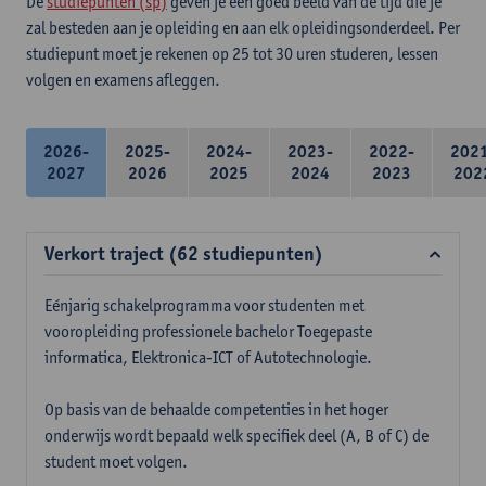
De
studiepunten (sp)
geven je een goed beeld van de tijd die je
zal besteden aan je opleiding en aan elk opleidingsonderdeel. Per
studiepunt moet je rekenen op 25 tot 30 uren studeren, lessen
volgen en examens afleggen.
2026-
2025-
2024-
2023-
2022-
202
2027
2026
2025
2024
2023
202
Verkort traject (62 studiepunten)
Eénjarig schakelprogramma voor studenten met
vooropleiding professionele bachelor Toegepaste
informatica, Elektronica-ICT of Autotechnologie.
Op basis van de behaalde competenties in het hoger
onderwijs wordt bepaald welk specifiek deel (A, B of C) de
student moet volgen.