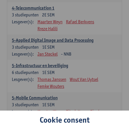
4-Telecommunication 1
3
studiepunten
2E SEM
Lesgever(s):
Maarten Weyn
Rafael Berkvens
Rreze Halili
5-Applied Digital Image and Data Processing
3
studiepunten
1E SEM
Lesgever(s):
Jan Steckel
- NNB
5-Infrastructuur en beveiliging
6
studiepunten
1E SEM
Lesgever(s):
Thomas Janssen
Wout Van Uytsel
Femke Wouters
5-Mobile Communication
3
studiepunten
1E SEM
Lesgever(s):
Maarten Weyn
Ritesh Kumar Singh
Cookie consent
5-Telecommunication 2