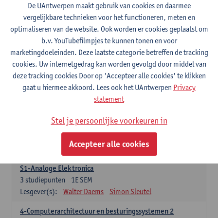
3
studiepunten
1E SEM
De UAntwerpen maakt gebruik van cookies en daarmee
Lesgever(s):
Maarten Weyn
Rafael Berkvens
vergelijkbare technieken voor het functioneren, meten en
Rreze Halili
optimaliseren van de website. Ook worden er cookies geplaatst om
b.v. YouTubefilmpjes te kunnen tonen en voor
6-Digital Signal Processing
marketingdoeleinden. Deze laatste categorie betreffen de tracking
3
studiepunten
2E SEM
cookies. Uw internetgedrag kan worden gevolgd door middel van
Lesgever(s):
Walter Daems
deze tracking cookies Door op 'Accepteer alle cookies' te klikken
gaat u hiermee akkoord. Lees ook het UAntwerpen
Privacy
Specifiek deel A - PBa Toegepaste Informatica
statement
21 studiepunten
Stel je persoonlijke voorkeuren in
1-Basis digitale elektronica 1
3
studiepunten
1E SEM
Accepteer alle cookies
Lesgever(s):
Koen Lostrie
S1-Analoge Elektronica
3
studiepunten
1E SEM
Lesgever(s):
Walter Daems
Simon Sleutel
4-Computerarchitectuur en besturingssystemen 2