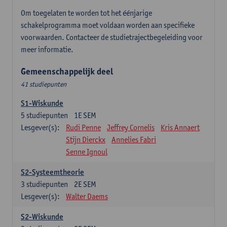
Om toegelaten te worden tot het éénjarige
schakelprogramma moet voldaan worden aan specifieke
voorwaarden. Contacteer de studietrajectbegeleiding voor
meer informatie.
Gemeenschappelijk deel
41 studiepunten
S1-Wiskunde
5
studiepunten
1E SEM
Lesgever(s):
Rudi Penne
Jeffrey Cornelis
Kris Annaert
Stijn Dierckx
Annelies Fabri
Senne Ignoul
S2-Systeemtheorie
3
studiepunten
2E SEM
Lesgever(s):
Walter Daems
S2-Wiskunde