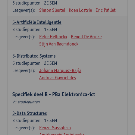
6
studiepunten
2E SEM
Lesgever(s):
Simon Sleutel
Koen Lostrie
Eric Paillet
5-Artificiële Intelligentie
3
studiepunten
1E SEM
Lesgever(s):
Peter Hellinckx
Benoit De Vrieze
Stijn Van Raemdonck
6-Distributed Systems
6
studiepunten
2E SEM
Lesgever(s):
Johann Marquez-Barja
Andreas Gavrielides
Specifiek deel B - PBa Elektronica-ict
21 studiepunten
3-Data Structures
3
studiepunten
1E SEM
Lesgever(s):
Renzo Massobrio
Amirhossein Aminimehr