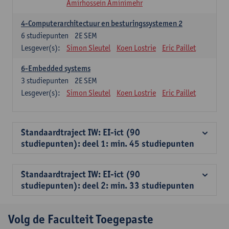
Amirhossein Aminimehr
4-Computerarchitectuur en besturingssystemen 2
6
studiepunten
2E SEM
Lesgever(s):
Simon Sleutel
Koen Lostrie
Eric Paillet
6-Embedded systems
3
studiepunten
2E SEM
Lesgever(s):
Simon Sleutel
Koen Lostrie
Eric Paillet
Standaardtraject IW: EI-ict (90
studiepunten): deel 1: min. 45 studiepunten
Standaardtraject IW: EI-ict (90
studiepunten): deel 2: min. 33 studiepunten
Volg de Faculteit Toegepaste