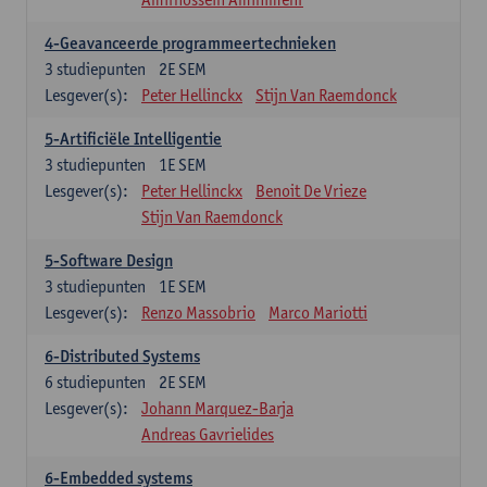
4-Geavanceerde programmeertechnieken
3
studiepunten
2E SEM
Lesgever(s):
Peter Hellinckx
Stijn Van Raemdonck
5-Artificiële Intelligentie
3
studiepunten
1E SEM
Lesgever(s):
Peter Hellinckx
Benoit De Vrieze
Stijn Van Raemdonck
5-Software Design
3
studiepunten
1E SEM
Lesgever(s):
Renzo Massobrio
Marco Mariotti
6-Distributed Systems
6
studiepunten
2E SEM
Lesgever(s):
Johann Marquez-Barja
Andreas Gavrielides
6-Embedded systems