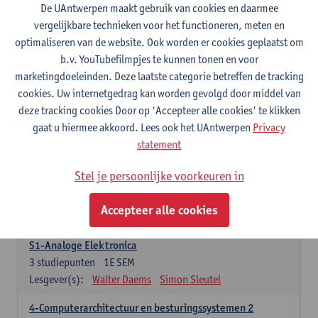
3
studiepunten
1E SEM
De UAntwerpen maakt gebruik van cookies en daarmee
Lesgever(s):
Maarten Weyn
Rafael Berkvens
vergelijkbare technieken voor het functioneren, meten en
Rreze Halili
optimaliseren van de website. Ook worden er cookies geplaatst om
b.v. YouTubefilmpjes te kunnen tonen en voor
6-Digital Signal Processing
marketingdoeleinden. Deze laatste categorie betreffen de tracking
3
studiepunten
2E SEM
cookies. Uw internetgedrag kan worden gevolgd door middel van
Lesgever(s):
Walter Daems
deze tracking cookies Door op 'Accepteer alle cookies' te klikken
gaat u hiermee akkoord. Lees ook het UAntwerpen
Privacy
Specifiek deel A - PBa Toegepaste Informatica
statement
21 studiepunten
Stel je persoonlijke voorkeuren in
1-Basis digitale elektronica 1
3
studiepunten
1E SEM
Accepteer alle cookies
Lesgever(s):
Koen Lostrie
S1-Analoge Elektronica
3
studiepunten
1E SEM
Lesgever(s):
Walter Daems
Simon Sleutel
4-Computerarchitectuur en besturingssystemen 2