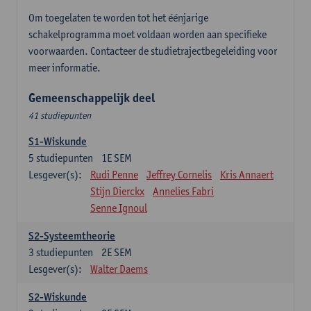
Om toegelaten te worden tot het éénjarige
schakelprogramma moet voldaan worden aan specifieke
voorwaarden. Contacteer de studietrajectbegeleiding voor
meer informatie.
Gemeenschappelijk deel
41 studiepunten
S1-Wiskunde
5
studiepunten
1E SEM
Lesgever(s):
Rudi Penne
Jeffrey Cornelis
Kris Annaert
Stijn Dierckx
Annelies Fabri
Senne Ignoul
S2-Systeemtheorie
3
studiepunten
2E SEM
Lesgever(s):
Walter Daems
S2-Wiskunde