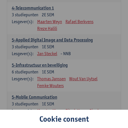
4-Telecommunication 1
3
studiepunten
2E SEM
Lesgever(s):
Maarten Weyn
Rafael Berkvens
Rreze Halili
5-Applied Digital Image and Data Processing
3
studiepunten
1E SEM
Lesgever(s):
Jan Steckel
- NNB
5-Infrastructuur en beveiliging
6
studiepunten
1E SEM
Lesgever(s):
Thomas Janssen
Wout Van Uytsel
Femke Wouters
5-Mobile Communication
3
studiepunten
1E SEM
Lesgever(s):
Maarten Weyn
Ritesh Kumar Singh
Cookie consent
5-Telecommunication 2