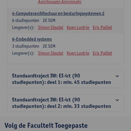
Amirhossein Aminimehr
4-Computerarchitectuur en besturingssystemen 2
6
studiepunten
2E SEM
Lesgever(s):
Simon Sleutel
Koen Lostrie
Eric Paillet
6-Embedded systems
3
studiepunten
2E SEM
Lesgever(s):
Simon Sleutel
Koen Lostrie
Eric Paillet
Standaardtraject IW: EI-ict (90
studiepunten): deel 1: min. 45 studiepunten
Standaardtraject IW: EI-ict (90
studiepunten): deel 2: min. 33 studiepunten
Volg de Faculteit Toegepaste