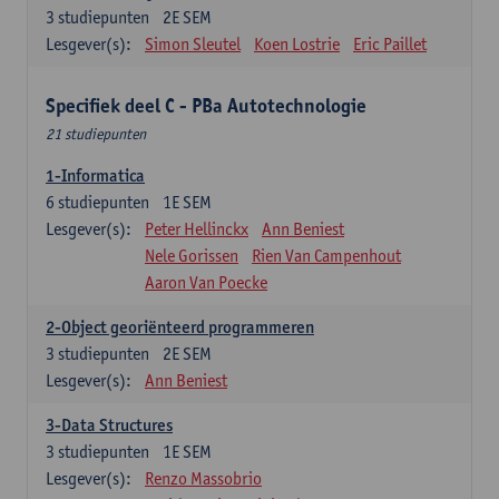
3
studiepunten
2E SEM
Lesgever(s):
Simon Sleutel
Koen Lostrie
Eric Paillet
Specifiek deel C - PBa Autotechnologie
21 studiepunten
1-Informatica
6
studiepunten
1E SEM
Lesgever(s):
Peter Hellinckx
Ann Beniest
Nele Gorissen
Rien Van Campenhout
Aaron Van Poecke
2-Object georiënteerd programmeren
3
studiepunten
2E SEM
Lesgever(s):
Ann Beniest
3-Data Structures
3
studiepunten
1E SEM
Lesgever(s):
Renzo Massobrio