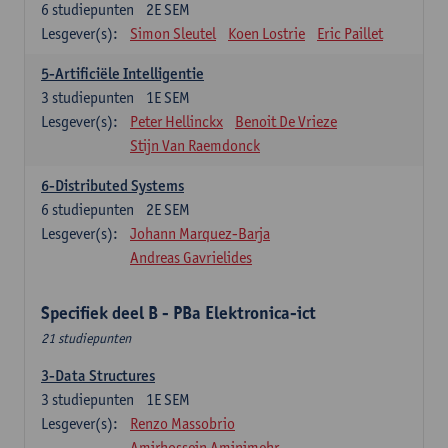
6
studiepunten
2E SEM
Lesgever(s):
Simon Sleutel
Koen Lostrie
Eric Paillet
5-Artificiële Intelligentie
3
studiepunten
1E SEM
Lesgever(s):
Peter Hellinckx
Benoit De Vrieze
Stijn Van Raemdonck
6-Distributed Systems
6
studiepunten
2E SEM
Lesgever(s):
Johann Marquez-Barja
Andreas Gavrielides
Specifiek deel B - PBa Elektronica-ict
21 studiepunten
3-Data Structures
3
studiepunten
1E SEM
Lesgever(s):
Renzo Massobrio
Amirhossein Aminimehr