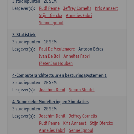
3
studiepunten
2E SEM
Lesgever(s):
Rudi Penne
Jeffrey Cornelis
Kris Annaert
Stijn Dierckx
Annelies Fabri
Senne Ignoul
3-Statistiek
3
studiepunten
1E SEM
Lesgever(s):
Paul De Meulenaere
Antoon Béres
Ivan De Boi
Annelies Fabri
Pieter Jan Houben
4-Computerarchitectuur en besturingssystemen 1
3
studiepunten
2E SEM
Lesgever(s):
Joachim Denil
Simon Sleutel
4-Numerieke Modellering en Simulaties
3
studiepunten
2E SEM
Lesgever(s):
Joachim Denil
Jeffrey Cornelis
Rudi Penne
Kris Annaert
Stijn Dierckx
Annelies Fabri
Senne Ignoul