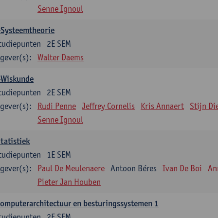
Senne Ignoul
-Systeemtheorie
tudiepunten
2E SEM
gever(s):
Walter Daems
-Wiskunde
tudiepunten
2E SEM
gever(s):
Rudi Penne
Jeffrey Cornelis
Kris Annaert
Stijn Di
Senne Ignoul
tatistiek
tudiepunten
1E SEM
gever(s):
Paul De Meulenaere
Antoon Béres
Ivan De Boi
An
Pieter Jan Houben
omputerarchitectuur en besturingssystemen 1
tudiepunten
2E SEM