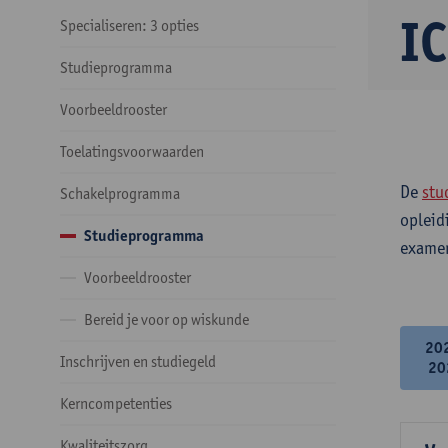
IC
Specialiseren: 3 opties
Studieprogramma
Voorbeeldrooster
Toelatingsvoorwaarden
De
stu
Schakelprogramma
opleid
Studieprogramma
examen
Voorbeeldrooster
Bereid je voor op wiskunde
20
Inschrijven en studiegeld
20
Kerncompetenties
Kwaliteitszorg