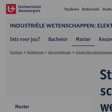
Studeren
Onderzoek
Stude
INDUSTRIËLE WETENSCHAPPEN: ELEKT
Iets voor jou?
Bachelor
Master
Keuze
Studeren
Opleidingen
Alle opleidingen
Industriële wetenschappen:
S
s
w
Master