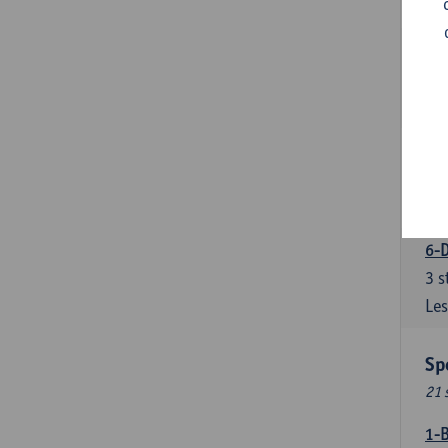
Les
5-
3
s
Les
5-
3
s
Les
6-D
3
s
Les
Sp
21 
1-B