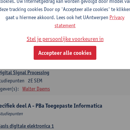
cookies. Uw internetgedrag kan worden gevolgd door middel va
gever(s):
Thomas Janssen
Wout Van Uytsel
Femke Wouters
deze tracking cookies Door op 'Accepteer alle cookies' te klikke
Mobile Communication
gaat u hiermee akkoord. Lees ook het UAntwerpen
Privacy
tudiepunten
1E SEM
statement
gever(s):
Maarten Weyn
Ritesh Kumar Singh
Stel je persoonlijke voorkeuren in
Telecommunication 2
tudiepunten
1E SEM
Accepteer alle cookies
gever(s):
Maarten Weyn
Rafael Berkvens
Rreze Halili
igital Signal Processing
tudiepunten
2E SEM
gever(s):
Walter Daems
ecifiek deel A - PBa Toegepaste Informatica
studiepunten
asis digitale elektronica 1