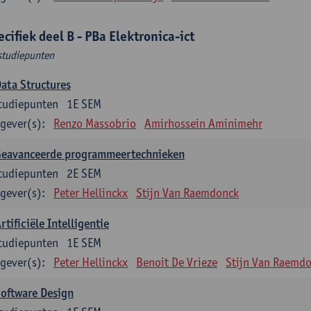
ecifiek deel B - PBa Elektronica-ict
studiepunten
ata Structures
tudiepunten
1E SEM
gever(s):
Renzo Massobrio
Amirhossein Aminimehr
Geavanceerde programmeertechnieken
tudiepunten
2E SEM
gever(s):
Peter Hellinckx
Stijn Van Raemdonck
rtificiële Intelligentie
tudiepunten
1E SEM
gever(s):
Peter Hellinckx
Benoit De Vrieze
Stijn Van Raemd
oftware Design