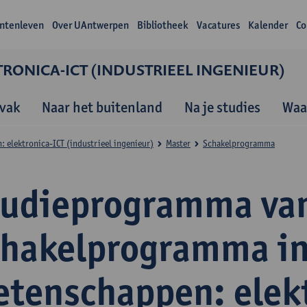
ntenleven
Over UAntwerpen
Bibliotheek
Vacatures
Kalender
Co
RONICA-ICT (INDUSTRIEEL INGENIEUR)
vak
Naar het buitenland
Na je studies
Waa
 elektronica-ICT (industrieel ingenieur)
Master
Schakelprogramma
tudieprogramma van
chakelprogramma in
etenschappen: elek