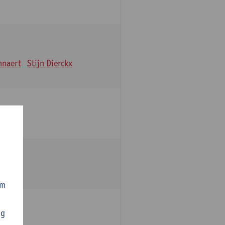
nnaert
Stijn Dierckx
om
ng