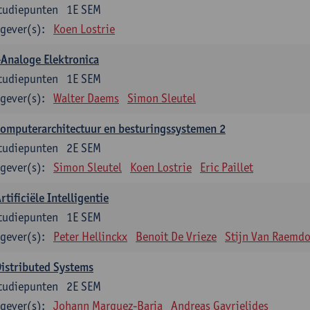
tudiepunten
1E SEM
gever(s):
Koen Lostrie
Analoge Elektronica
tudiepunten
1E SEM
gever(s):
Walter Daems
Simon Sleutel
omputerarchitectuur en besturingssystemen 2
tudiepunten
2E SEM
gever(s):
Simon Sleutel
Koen Lostrie
Eric Paillet
rtificiële Intelligentie
tudiepunten
1E SEM
gever(s):
Peter Hellinckx
Benoit De Vrieze
Stijn Van Raemd
istributed Systems
tudiepunten
2E SEM
gever(s):
Johann Marquez-Barja
Andreas Gavrielides