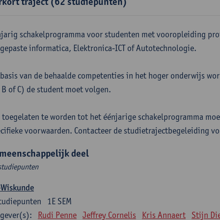
rkort traject (62 studiepunten)
jarig schakelprogramma voor studenten met vooropleiding pro
gepaste informatica, Elektronica-ICT of Autotechnologie.
basis van de behaalde competenties in het hoger onderwijs word
 B of C) de student moet volgen.
toegelaten te worden tot het éénjarige schakelprogramma moe
cifieke voorwaarden. Contacteer de studietrajectbegeleiding vo
meenschappelijk deel
studiepunten
-Wiskunde
tudiepunten
1E SEM
gever(s):
Rudi Penne
Jeffrey Cornelis
Kris Annaert
Stijn Di