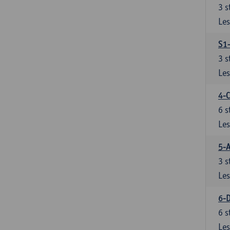
3
s
Les
S1-
3
s
Les
4-C
6
s
Les
5-A
3
s
Les
6-D
6
s
Les