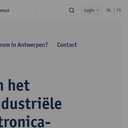
Login
ntact
NL
EN
zoek
rom in Antwerpen?
Contact
 het
dustriële
tronica-