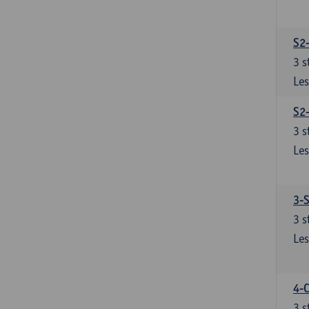
S2
3
s
Les
S2
3
s
Les
3-S
3
s
Les
4-C
3
s