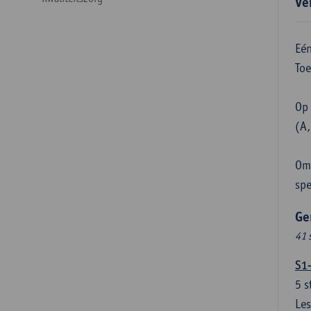
Ve
Eén
Toe
Op 
(A,
Om 
spe
Ge
41 
S1
5
s
Les