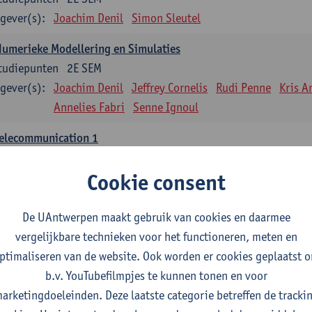
gever(s):
Joachim Denil
Simon Sleutel
umerieke Modellering en Simulaties
tudiepunten
2E SEM
gever(s):
Joachim Denil
Jeffrey Cornelis
Rudi Penne
Kris A
Annelies Fabri
Senne Ignoul
Telecommunication 1
tudiepunten
2E SEM
Cookie consent
gever(s):
Maarten Weyn
Rafael Berkvens
Rreze Halili
pplied Digital Image and Data Processing
De UAntwerpen maakt gebruik van cookies en daarmee
tudiepunten
1E SEM
vergelijkbare technieken voor het functioneren, meten en
gever(s):
Jan Steckel
- NNB
ptimaliseren van de website. Ook worden er cookies geplaatst 
b.v. YouTubefilmpjes te kunnen tonen en voor
nfrastructuur en beveiliging
arketingdoeleinden. Deze laatste categorie betreffen de tracki
tudiepunten
1E SEM