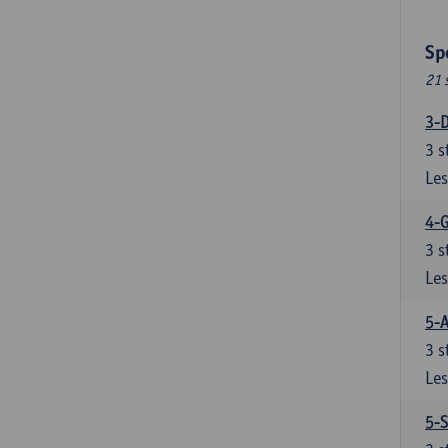
Sp
21 
3-D
3
s
Les
4-
3
s
Les
5-A
3
s
Les
5-S