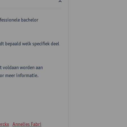
fessionele bachelor
t bepaald welk specifiek deel
t voldaan worden aan
or meer informatie.
erckx
Annelies Fabri