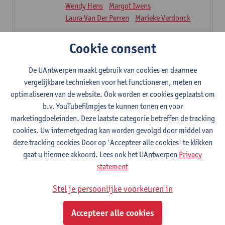
Wendy Hens
Margot Iwens
Laura Van Der Perren
Marieke Verdonck
Kinesitherapie bij inwendige aandoeningen
Cookie consent
5
studiepunten
1E SEM
Lesgever(s):
Nick Gebruers
An De Groef
De UAntwerpen maakt gebruik van cookies en daarmee
Tessa De Vrieze
Margot Iwens
Jill Meirte
vergelijkbare technieken voor het functioneren, meten en
Sarah Moonen
Timia Van Soom
optimaliseren van de website. Ook worden er cookies geplaatst om
Hanne Verbelen
b.v. YouTubefilmpjes te kunnen tonen en voor
marketingdoeleinden. Deze laatste categorie betreffen de tracking
Klinische stages
cookies. Uw internetgedrag kan worden gevolgd door middel van
16
studiepunten
1E/2E SEM
deze tracking cookies Door op 'Accepteer alle cookies' te klikken
Lesgever(s):
Ulrike Van Daele
Mieke Anthonissen
gaat u hiermee akkoord. Lees ook het UAntwerpen
Privacy
Annelies Bastiaensen
statement
Suzanne Brugghemans
Anke Claes
Roel Claes
Tina Coremans
Stel je persoonlijke voorkeuren in
Lauren De Cock
Isaline Demeure
Lot Demuynck
Joke De Pauw
Accepteer alle cookies
Samera El Bakkali