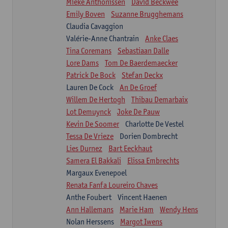
Mieke Anthonissen
David Beckwée
Emily Boven
Suzanne Brugghemans
Claudia Cavaggion
Valérie-Anne Chantrain
Anke Claes
Tina Coremans
Sebastiaan Dalle
Lore Dams
Tom De Baerdemaecker
Patrick De Bock
Stefan Deckx
Lauren De Cock
An De Groef
Willem De Hertogh
Thibau Demarbaix
Lot Demuynck
Joke De Pauw
Kevin De Soomer
Charlotte De Vestel
Tessa De Vrieze
Dorien Dombrecht
Lies Durnez
Bart Eeckhaut
Samera El Bakkali
Elissa Embrechts
Margaux Evenepoel
Renata Fanfa Loureiro Chaves
Anthe Foubert
Vincent Haenen
Ann Hallemans
Marie Ham
Wendy Hens
Nolan Herssens
Margot Iwens