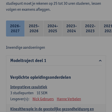
studiepunt moet je rekenen op 25 tot 30 uren studeren, lessen
volgen en examens afleggen.
2026-
2025-
2024-
2023-
2022-
202
2027
2026
2025
2024
2023
202
Inwendige aandoeningen
Modeltraject deel 1
Verplichte opleidingsonderdelen
Integratieve casuïstiek
3
studiepunten
1E SEM
Lesgever(s):
Nick Gebruers
Hanne Verbelen
Kinesitherapie in de geestelijke gezondheidszorg en