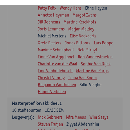
Renata Fanfa Loureiro Chaves
Stef Feijen
Patty Felix
Wendy Hens
Eline Heylen
Annette Heyrman
Margot Iwens
Jill Jochems
Martine Kerckhofs
Joris Lemmens
Marjan Maldoy
Michiel Mertens
Elise Nackaerts
Greta Peeters
Jonas Pittoors
Lars Poppe
Maxime Schnaphauf
Nele Struyf
Tinne Van Aggelpoel
Rob Vanderstraeten
Charlotte van der Waal
Sophie Van Dijck
Tine Vanhullebusch
Martine Van Parijs
Christel Vanroy
Timia Van Soom
Benjamin Vanthienen
Silke Velghe
Hanne Verbelen
Masterproef Revaki: deel 1
10
studiepunten
1E/2E SEM
Lesgever(s):
Nick Gebruers
Mira Meeus
Wim Saeys
Steven Truijen
Ziyyat Abderrahim