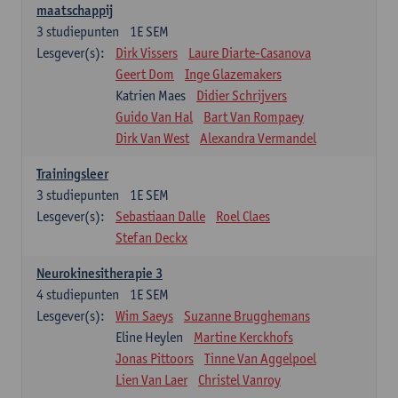
maatschappij
3
studiepunten
1E SEM
Lesgever(s):
Dirk Vissers
Laure Diarte-Casanova
Geert Dom
Inge Glazemakers
Katrien Maes
Didier Schrijvers
Guido Van Hal
Bart Van Rompaey
Dirk Van West
Alexandra Vermandel
Trainingsleer
3
studiepunten
1E SEM
Lesgever(s):
Sebastiaan Dalle
Roel Claes
Stefan Deckx
Neurokinesitherapie 3
4
studiepunten
1E SEM
Lesgever(s):
Wim Saeys
Suzanne Brugghemans
Eline Heylen
Martine Kerckhofs
Jonas Pittoors
Tinne Van Aggelpoel
Lien Van Laer
Christel Vanroy