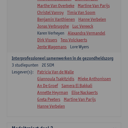
Marthe Van Overbeke
Martine Van Parijs
Christel Vanroy
Timia Van Soom
Benjamin Vanthienen
Hanne Verbelen
Jonas Verbrugghe
Luc Vereeck
Karen Verheyen
Alexandra Vermandel
Dirk Vissers
Tess Volckaerts
Jente Wagemans
Lore Wyers
Interprofessioneel samenwerken in de gezondheidszorg
3
studiepunten
2E SEM
Lesgever(s):
Patricia Van de Walle
Giannoula Tsakitzidis
Mieke Anthonissen
An De Groef
Samera El Bakkali
Annette Heyrman
Elise Nackaerts
Greta Peeters
Martine Van Parijs
Hanne Verbelen