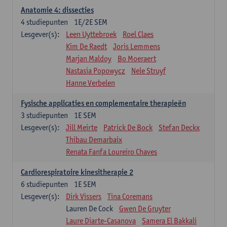
Anatomie 4: dissecties
4
studiepunten
1E/2E SEM
Lesgever(s):
Leen Uyttebroek
Roel Claes
Kim De Raedt
Joris Lemmens
Marjan Maldoy
Bo Moeraert
Nastasia Popowycz
Nele Struyf
Hanne Verbelen
Fysische applicaties en complementaire therapieën
3
studiepunten
1E SEM
Lesgever(s):
Jill Meirte
Patrick De Bock
Stefan Deckx
Thibau Demarbaix
Renata Fanfa Loureiro Chaves
Cardiorespiratoire kinesitherapie 2
6
studiepunten
1E SEM
Lesgever(s):
Dirk Vissers
Tina Coremans
Lauren De Cock
Gwen De Gruyter
Laure Diarte-Casanova
Samera El Bakkali