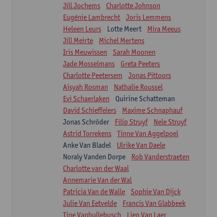
Jill Jochems
Charlotte Johnson
Eugénie Lambrecht
Joris Lemmens
Heleen Leurs
Lotte Meert
Mira Meeus
Jill Meirte
Michel Mertens
Iris Meuwissen
Sarah Moonen
Jade Mosselmans
Greta Peeters
Charlotte Peetersem
Jonas Pittoors
Aisyah Rosman
Nathalie Roussel
Evi Schaerlaken
Quirine Schatteman
David Schieffelers
Maxime Schnaphauf
Jonas Schröder
Filip Struyf
Nele Struyf
Astrid Torrekens
Tinne Van Aggelpoel
Anke Van Bladel
Ulrike Van Daele
Noraly Vanden Dorpe
Rob Vanderstraeten
Charlotte van der Waal
Annemarie Van der Wal
Patricia Van de Walle
Sophie Van Dijck
Julie Van Eetvelde
Francis Van Glabbeek
Tine Vanhullebusch
Lien Van Laer