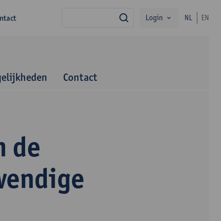
Login
ntact
NL
EN
zoek
elijkheden
Contact
n de
wendige