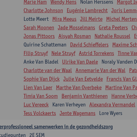
Marie Ham
Wendy Hens
Nolan Herssens
Margot I
Charlotte Johnson
Eugénie Lambrecht
Joris Lemm
Lotte Meert
Mira Meeus
Jill Meirte
Michel Merten
Sarah Moonen
Jade Mosselmans
Greta Peeters
Ch
Jonas Pittoors
Aisyah Rosman
Nathalie Roussel
E
Quirine Schatteman
David Schieffelers
Maxime Sc
Filip Struyf
Nele Struyf
Astrid Torrekens
Tinne Va
Anke Van Bladel
Ulrike Van Daele
Noraly Vanden 
Charlotte van der Waal
Annemarie Van der Wal
Pat
Sophie Van Dijck
Julie Van Eetvelde
Francis Van G
Lien Van Laer
Marthe Van Overbeke
Martine Van Pa
Timia Van Soom
Benjamin Vanthienen
Hanne Verb
Luc Vereeck
Karen Verheyen
Alexandra Vermandel
Tess Volckaerts
Jente Wagemans
Lore Wyers
erprofessioneel samenwerken in de gezondheidszorg
tudiepunten
2E SEM