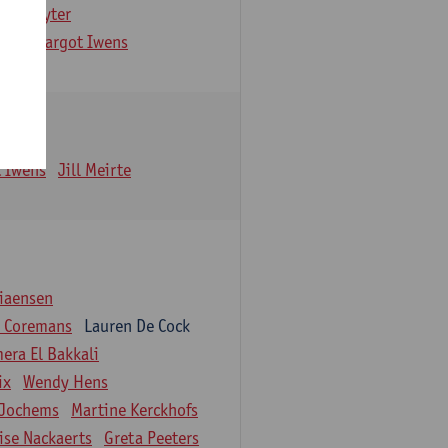
De Gruyter
ens
Margot Iwens
 Iwens
Jill Meirte
tiaensen
a Coremans
Lauren De Cock
era El Bakkali
ix
Wendy Hens
l Jochems
Martine Kerckhofs
lise Nackaerts
Greta Peeters