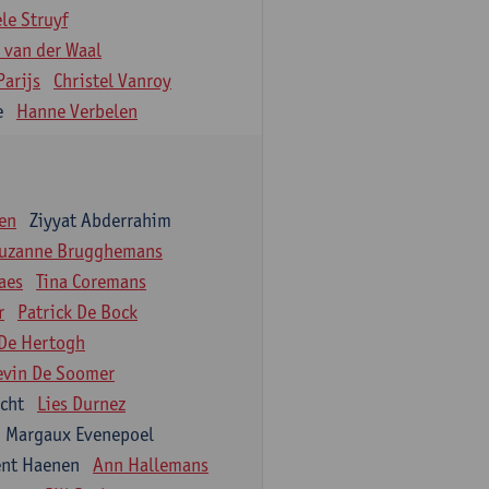
le Struyf
 van der Waal
Parijs
Christel Vanroy
e
Hanne Verbelen
jen
Ziyyat Abderrahim
uzanne Brugghemans
aes
Tina Coremans
r
Patrick De Bock
De Hertogh
evin De Soomer
cht
Lies Durnez
Margaux Evenepoel
ent Haenen
Ann Hallemans