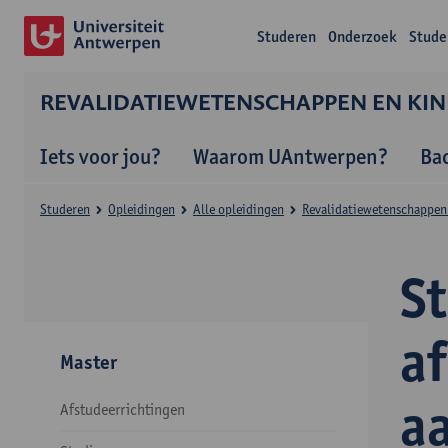
Studeren
Onderzoek
Stude
REVALIDATIEWETENSCHAPPEN EN KIN
Iets voor jou?
Waarom UAntwerpen?
Ba
Studeren
Opleidingen
Alle opleidingen
Revalidatiewetenschappen 
S
a
Master
a
Afstudeerrichtingen