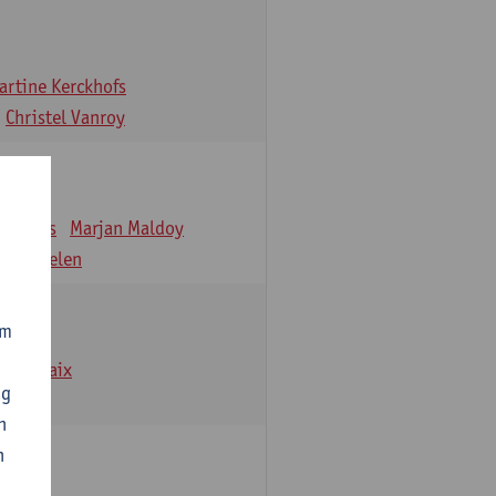
artine Kerckhofs
Christel Vanroy
Lemmens
Marjan Maldoy
e Verbelen
om
Demarbaix
ng
n
n