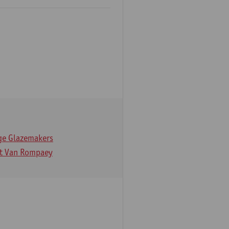
ge Glazemakers
t Van Rompaey