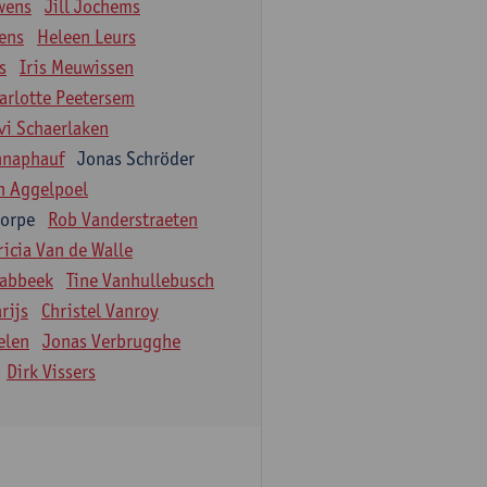
wens
Jill Jochems
ens
Heleen Leurs
s
Iris Meuwissen
arlotte Peetersem
vi Schaerlaken
hnaphauf
Jonas Schröder
n Aggelpoel
Dorpe
Rob Vanderstraeten
ricia Van de Walle
labbeek
Tine Vanhullebusch
rijs
Christel Vanroy
elen
Jonas Verbrugghe
Dirk Vissers