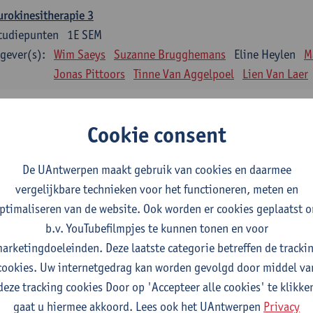
rokinesitherapie 3
tudiepunten
1E SEM
gever(s):
Wim Saeys
Suzanne Brugghemans
Eline Heylen
M
Jonas Pittoors
Tinne Van Aggelpoel
Lien Van Laer
tomie 4: dissecties
tudiepunten
1E/2E SEM
Cookie consent
gever(s):
Leen Uyttebroek
Roel Claes
Kim De Raedt
Joris 
Bo Moeraert
Nastasia Popowycz
Nele Struyf
Hann
De UAntwerpen maakt gebruik van cookies en daarmee
vergelijkbare technieken voor het functioneren, meten en
ische applicaties en complementaire therapieën
ptimaliseren van de website. Ook worden er cookies geplaatst 
tudiepunten
1E SEM
b.v. YouTubefilmpjes te kunnen tonen en voor
gever(s):
Jill Meirte
Patrick De Bock
Stefan Deckx
Thibau 
arketingdoeleinden. Deze laatste categorie betreffen de tracki
Renata Fanfa Loureiro Chaves
cookies. Uw internetgedrag kan worden gevolgd door middel va
diorespiratoire kinesitherapie 2
deze tracking cookies Door op 'Accepteer alle cookies' te klikke
tudiepunten
1E SEM
gaat u hiermee akkoord. Lees ook het UAntwerpen
Privacy