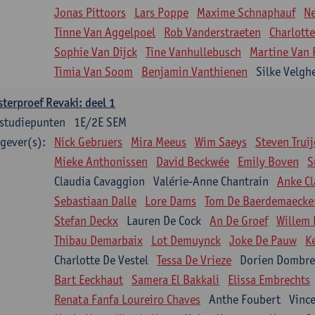
Jonas Pittoors
Lars Poppe
Maxime Schnaphauf
Ne
Tinne Van Aggelpoel
Rob Vanderstraeten
Charlotte
Sophie Van Dijck
Tine Vanhullebusch
Martine Van 
Timia Van Soom
Benjamin Vanthienen
Silke Velgh
terproef Revaki: deel 1
studiepunten
1E/2E SEM
gever(s):
Nick Gebruers
Mira Meeus
Wim Saeys
Steven Trui
Mieke Anthonissen
David Beckwée
Emily Boven
S
Claudia Cavaggion
Valérie-Anne Chantrain
Anke Cl
Sebastiaan Dalle
Lore Dams
Tom De Baerdemaecke
Stefan Deckx
Lauren De Cock
An De Groef
Willem 
Thibau Demarbaix
Lot Demuynck
Joke De Pauw
K
Charlotte De Vestel
Tessa De Vrieze
Dorien Dombre
Bart Eeckhaut
Samera El Bakkali
Elissa Embrechts
Renata Fanfa Loureiro Chaves
Anthe Foubert
Vinc