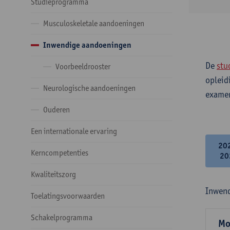
Studieprogramma
Musculoskeletale aandoeningen
Inwendige aandoeningen
De
stu
Voorbeeldrooster
opleid
Neurologische aandoeningen
examen
Ouderen
Een internationale ervaring
20
Kerncompetenties
20
Kwaliteitszorg
Inwen
Toelatingsvoorwaarden
Schakelprogramma
Mo