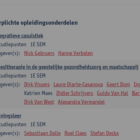
rplichte opleidingsonderdelen
egratieve casuïstiek
tudiepunten
1E SEM
gever(s):
Nick Gebruers
Hanne Verbelen
esitherapie in de geestelijke gezondheidszorg en maatschappij
tudiepunten
1E SEM
gever(s):
Dirk Vissers
Laure Diarte-Casanova
Geert Dom
In
Katrien Maes
Didier Schrijvers
Guido Van Hal
Bar
Dirk Van West
Alexandra Vermandel
iningsleer
tudiepunten
1E SEM
gever(s):
Sebastiaan Dalle
Roel Claes
Stefan Deckx