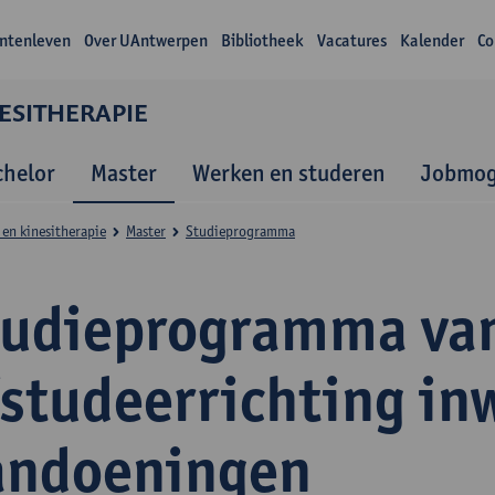
ntenleven
Over UAntwerpen
Bibliotheek
Vacatures
Kalender
Co
ESITHERAPIE
chelor
Master
Werken en studeren
Jobmog
en kinesitherapie
Master
Studieprogramma
tudieprogramma va
fstudeerrichting in
andoeningen