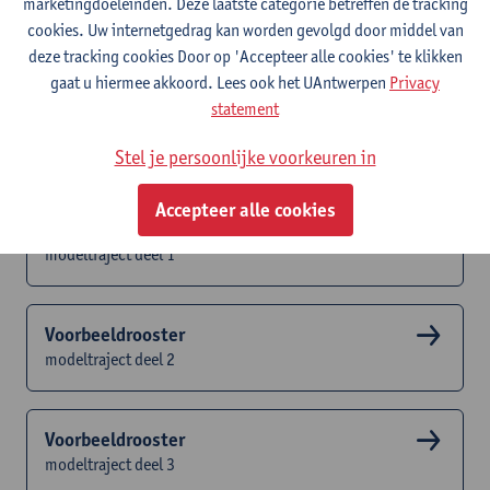
Het voorbeeldrooster is steeds actueel, maar voor de start van
marketingdoeleinden. Deze laatste categorie betreffen de tracking
het semester is het mogelijk dat nog niet alle lesactiviteiten
cookies. Uw internetgedrag kan worden gevolgd door middel van
ingepland zijn. Het reële uurrooster kan dus verschillen van dit
deze tracking cookies Door op 'Accepteer alle cookies' te klikken
voorbeeldrooster.
gaat u hiermee akkoord. Lees ook het UAntwerpen
Privacy
statement
Studenten die ingeschreven zijn consulteren hun persoonlijk
collegerooster altijd via hun SisA selfservice.
Stel je persoonlijke voorkeuren in
Accepteer alle cookies
Voorbeeldrooster
modeltraject deel 1
Voorbeeldrooster
modeltraject deel 2
Voorbeeldrooster
modeltraject deel 3