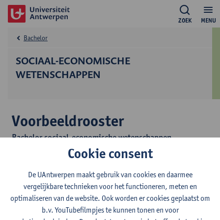
ZOEK
MENU
Bachelor
SOCIAAL-ECONOMISCHE
WETENSCHAPPEN
Voorbeeldrooster
Bachelor sociaal-economische wetenschappen
Cookie consent
Dit voorbeeldrooster toont toekomstige studenten hoe de
lesweken er in grote lijnen uitzien. Dit rooster toont alle
De UAntwerpen maakt gebruik van cookies en daarmee
opleidingsonderdelen waaronder ook de
vergelijkbare technieken voor het functioneren, meten en
keuzeopleidingsonderdelen die niet noodzakelijk deel uitmaken
optimaliseren van de website. Ook worden er cookies geplaatst om
van een individueel programma.
b.v. YouTubefilmpjes te kunnen tonen en voor