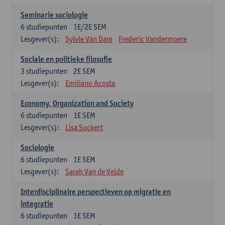
Seminarie sociologie
6
studiepunten
1E/2E SEM
Lesgever(s):
Sylvie Van Dam
Frederic Vandermoere
Sociale en politieke filosofie
3
studiepunten
2E SEM
Lesgever(s):
Emiliano Acosta
Economy, Organization and Society
6
studiepunten
1E SEM
Lesgever(s):
Lisa Suckert
Sociologie
6
studiepunten
1E SEM
Lesgever(s):
Sarah Van de Velde
Interdisciplinaire perspectieven op migratie en
integratie
6
studiepunten
1E SEM