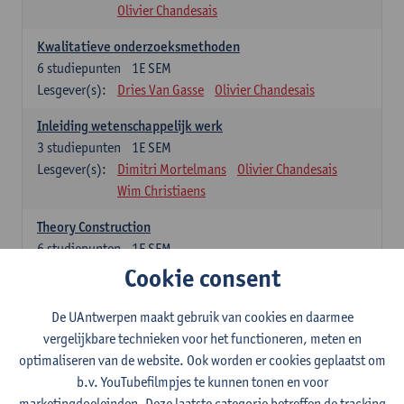
Olivier Chandesais
Kwalitatieve onderzoeksmethoden
6
studiepunten
1E SEM
Lesgever(s):
Dries Van Gasse
Olivier Chandesais
Inleiding wetenschappelijk werk
3
studiepunten
1E SEM
Lesgever(s):
Dimitri Mortelmans
Olivier Chandesais
Wim Christiaens
Theory Construction
6
studiepunten
1E SEM
Lesgever(s):
Reda Mahajar
Cookie consent
De UAntwerpen maakt gebruik van cookies en daarmee
Algemeen vormende opleidingsonderdelen (15
vergelijkbare technieken voor het functioneren, meten en
studiepunten)
optimaliseren van de website. Ook worden er cookies geplaatst om
Sociale ongelijkheid: klasse, gender, etniciteit
b.v. YouTubefilmpjes te kunnen tonen en voor
3
studiepunten
1E SEM
marketingdoeleinden. Deze laatste categorie betreffen de tracking