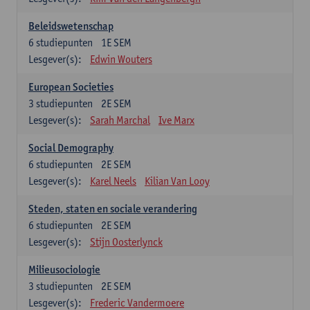
Beleidswetenschap
6
studiepunten
1E SEM
Lesgever(s):
Edwin Wouters
European Societies
3
studiepunten
2E SEM
Lesgever(s):
Sarah Marchal
Ive Marx
Social Demography
6
studiepunten
2E SEM
Lesgever(s):
Karel Neels
Kilian Van Looy
Steden, staten en sociale verandering
6
studiepunten
2E SEM
Lesgever(s):
Stijn Oosterlynck
Milieusociologie
3
studiepunten
2E SEM
Lesgever(s):
Frederic Vandermoere