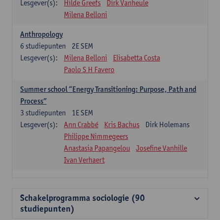
Lesgever(s):
Hilde Greefs
Dirk Vanheule
Milena Belloni
Anthropology
6
studiepunten
2E SEM
Lesgever(s):
Milena Belloni
Elisabetta Costa
Paolo S H Favero
Summer school “Energy Transitioning: Purpose, Path and
Process”
3
studiepunten
1E SEM
Lesgever(s):
Ann Crabbé
Kris Bachus
Dirk Holemans
Philippe Nimmegeers
Anastasia Papangelou
Josefine Vanhille
Ivan Verhaert
Schakelprogramma sociologie (90
studiepunten)