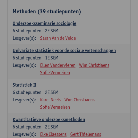
Methoden (39 studiepunten)
Onderzoeksseminarie sociologie
6
studiepunten
2E SEM
Lesgever(s):
Sarah Van de Velde
Univariate statistiek voor de sociale wetenschappen
6
studiepunten
1E SEM
Lesgever(s):
Ellen Vandervieren
Wim Christiaens
Sofie Vermeiren
Statistiek II
6
studiepunten
2E SEM
Lesgever(s):
Karel Neels
Wim Christiaens
Sofie Vermeiren
Kwantitatieve onderzoeksmethoden
6
studiepunten
2E SEM
Lesgever(s):
Elke Claessens
Gert Thielemans