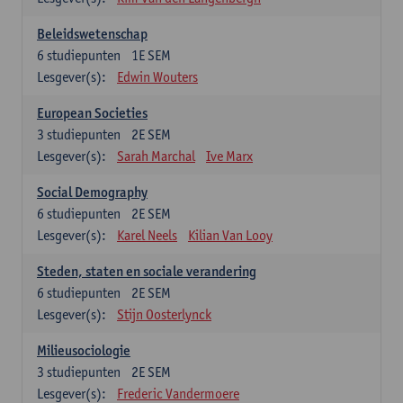
Beleidswetenschap
6
studiepunten
1E SEM
Lesgever(s):
Edwin Wouters
European Societies
3
studiepunten
2E SEM
Lesgever(s):
Sarah Marchal
Ive Marx
Social Demography
6
studiepunten
2E SEM
Lesgever(s):
Karel Neels
Kilian Van Looy
Steden, staten en sociale verandering
6
studiepunten
2E SEM
Lesgever(s):
Stijn Oosterlynck
Milieusociologie
3
studiepunten
2E SEM
Lesgever(s):
Frederic Vandermoere