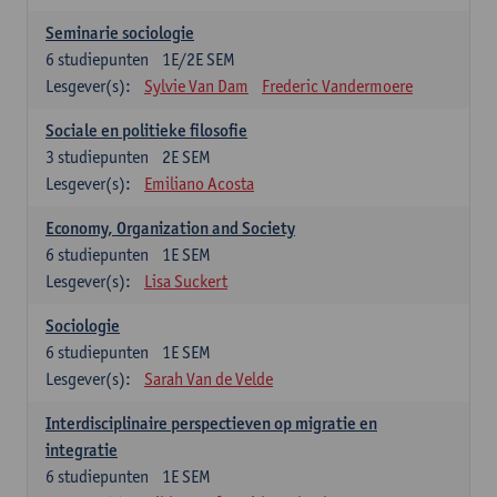
Seminarie sociologie
6
studiepunten
1E/2E SEM
Lesgever(s):
Sylvie Van Dam
Frederic Vandermoere
Sociale en politieke filosofie
3
studiepunten
2E SEM
Lesgever(s):
Emiliano Acosta
Economy, Organization and Society
6
studiepunten
1E SEM
Lesgever(s):
Lisa Suckert
Sociologie
6
studiepunten
1E SEM
Lesgever(s):
Sarah Van de Velde
Interdisciplinaire perspectieven op migratie en
integratie
6
studiepunten
1E SEM