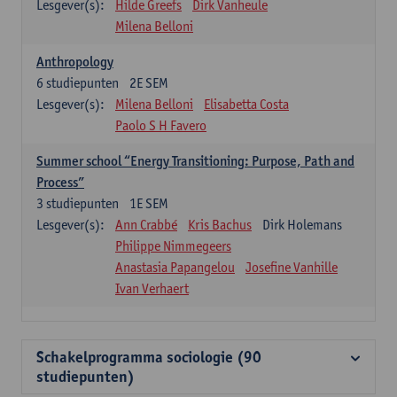
Lesgever(s):
Hilde Greefs
Dirk Vanheule
Milena Belloni
Anthropology
6
studiepunten
2E SEM
Lesgever(s):
Milena Belloni
Elisabetta Costa
Paolo S H Favero
Summer school “Energy Transitioning: Purpose, Path and
Process”
3
studiepunten
1E SEM
Lesgever(s):
Ann Crabbé
Kris Bachus
Dirk Holemans
Philippe Nimmegeers
Anastasia Papangelou
Josefine Vanhille
Ivan Verhaert
Schakelprogramma sociologie (90
studiepunten)