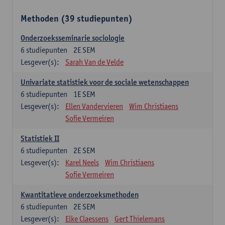
Methoden (39 studiepunten)
Onderzoeksseminarie sociologie
6
studiepunten
2E SEM
Lesgever(s):
Sarah Van de Velde
Univariate statistiek voor de sociale wetenschappen
6
studiepunten
1E SEM
Lesgever(s):
Ellen Vandervieren
Wim Christiaens
Sofie Vermeiren
Statistiek II
6
studiepunten
2E SEM
Lesgever(s):
Karel Neels
Wim Christiaens
Sofie Vermeiren
Kwantitatieve onderzoeksmethoden
6
studiepunten
2E SEM
Lesgever(s):
Elke Claessens
Gert Thielemans