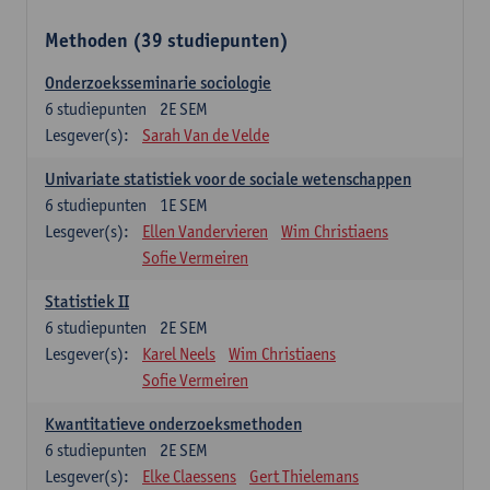
Methoden (39 studiepunten)
Onderzoeksseminarie sociologie
6
studiepunten
2E SEM
Lesgever(s):
Sarah Van de Velde
Univariate statistiek voor de sociale wetenschappen
6
studiepunten
1E SEM
Lesgever(s):
Ellen Vandervieren
Wim Christiaens
Sofie Vermeiren
Statistiek II
6
studiepunten
2E SEM
Lesgever(s):
Karel Neels
Wim Christiaens
Sofie Vermeiren
Kwantitatieve onderzoeksmethoden
6
studiepunten
2E SEM
Lesgever(s):
Elke Claessens
Gert Thielemans