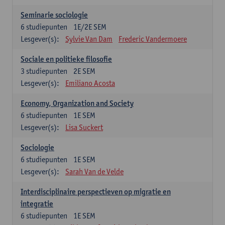
Seminarie sociologie
6
studiepunten
1E/2E SEM
Lesgever(s):
Sylvie Van Dam
Frederic Vandermoere
Sociale en politieke filosofie
3
studiepunten
2E SEM
Lesgever(s):
Emiliano Acosta
Economy, Organization and Society
6
studiepunten
1E SEM
Lesgever(s):
Lisa Suckert
Sociologie
6
studiepunten
1E SEM
Lesgever(s):
Sarah Van de Velde
Interdisciplinaire perspectieven op migratie en
integratie
6
studiepunten
1E SEM