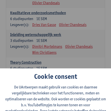
Olivier Chandesais
Kwalitatieve onderzoeksmethoden
6
studiepunten
1E SEM
Lesgever(s):
Dries Van Gasse
Olivier Chandesais
Inleiding wetenschappelijk werk
3
studiepunten
1E SEM
Lesgever(s):
Dimitri Mortelmans
Olivier Chandesais
Wim Christiaens
Theory Construction
6
studiepunten
1E SEM
Lesgever(s):
Reda Mahajar
Cookie consent
De UAntwerpen maakt gebruik van cookies en daarmee
Algemeen vormende opleidingsonderdelen (15
vergelijkbare technieken voor het functioneren, meten en
studiepunten)
optimaliseren van de website. Ook worden er cookies geplaatst om
Sociale ongelijkheid: klasse, gender, etniciteit
b.v. YouTubefilmpjes te kunnen tonen en voor
3
studiepunten
1E SEM
marketingdoeleinden. Deze laatste categorie betreffen de tracking