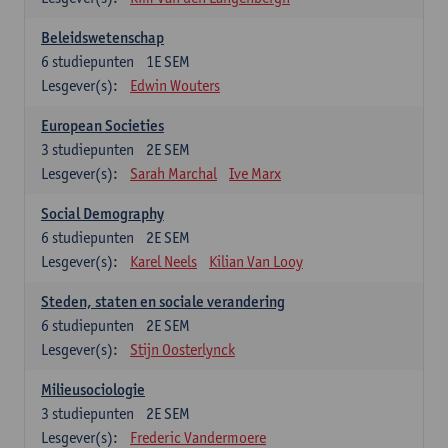
Beleidswetenschap
6
studiepunten
1E SEM
Lesgever(s):
Edwin Wouters
European Societies
3
studiepunten
2E SEM
Lesgever(s):
Sarah Marchal
Ive Marx
Social Demography
6
studiepunten
2E SEM
Lesgever(s):
Karel Neels
Kilian Van Looy
Steden, staten en sociale verandering
6
studiepunten
2E SEM
Lesgever(s):
Stijn Oosterlynck
Milieusociologie
3
studiepunten
2E SEM
Lesgever(s):
Frederic Vandermoere