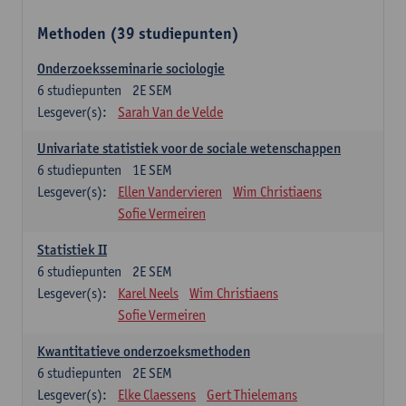
Methoden (39 studiepunten)
Onderzoeksseminarie sociologie
6
studiepunten
2E SEM
Lesgever(s):
Sarah Van de Velde
Univariate statistiek voor de sociale wetenschappen
6
studiepunten
1E SEM
Lesgever(s):
Ellen Vandervieren
Wim Christiaens
Sofie Vermeiren
Statistiek II
6
studiepunten
2E SEM
Lesgever(s):
Karel Neels
Wim Christiaens
Sofie Vermeiren
Kwantitatieve onderzoeksmethoden
6
studiepunten
2E SEM
Lesgever(s):
Elke Claessens
Gert Thielemans