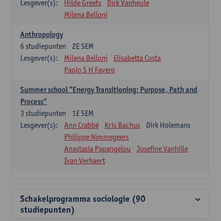
Lesgever(s):
Hilde Greefs
Dirk Vanheule
Milena Belloni
Anthropology
6
studiepunten
2E SEM
Lesgever(s):
Milena Belloni
Elisabetta Costa
Paolo S H Favero
Summer school “Energy Transitioning: Purpose, Path and
Process”
3
studiepunten
1E SEM
Lesgever(s):
Ann Crabbé
Kris Bachus
Dirk Holemans
Philippe Nimmegeers
Anastasia Papangelou
Josefine Vanhille
Ivan Verhaert
Schakelprogramma sociologie (90
studiepunten)