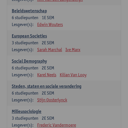
Beleidswetenschap
6
studiepunten
1E SEM
Lesgever(s):
Edwin Wouters
European Societies
3
studiepunten
2E SEM
Lesgever(s):
Sarah Marchal
Ive Marx
Social Demography
6
studiepunten
2E SEM
Lesgever(s):
Karel Neels
Kilian Van Looy
Steden, staten en sociale verandering
6
studiepunten
2E SEM
Lesgever(s):
Stijn Oosterlynck
Milieusociologie
3
studiepunten
2E SEM
Lesgever(s):
Frederic Vandermoere