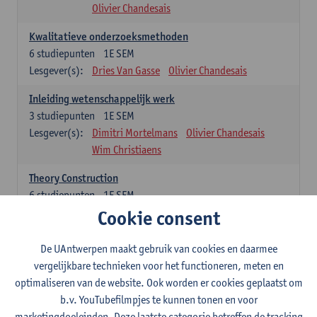
Olivier Chandesais
Kwalitatieve onderzoeksmethoden
6
studiepunten
1E SEM
Lesgever(s):
Dries Van Gasse
Olivier Chandesais
Inleiding wetenschappelijk werk
3
studiepunten
1E SEM
Lesgever(s):
Dimitri Mortelmans
Olivier Chandesais
Wim Christiaens
Theory Construction
6
studiepunten
1E SEM
Lesgever(s):
Reda Mahajar
Cookie consent
De UAntwerpen maakt gebruik van cookies en daarmee
Algemeen vormende opleidingsonderdelen (15
vergelijkbare technieken voor het functioneren, meten en
studiepunten)
optimaliseren van de website. Ook worden er cookies geplaatst om
Sociale ongelijkheid: klasse, gender, etniciteit
b.v. YouTubefilmpjes te kunnen tonen en voor
3
studiepunten
1E SEM
marketingdoeleinden. Deze laatste categorie betreffen de tracking