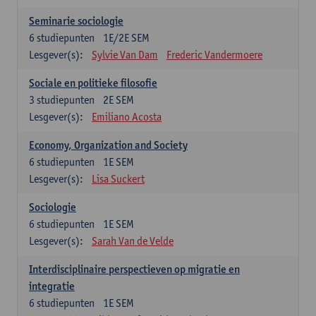
Seminarie sociologie
6
studiepunten
1E/2E SEM
Lesgever(s):
Sylvie Van Dam
Frederic Vandermoere
Sociale en politieke filosofie
3
studiepunten
2E SEM
Lesgever(s):
Emiliano Acosta
Economy, Organization and Society
6
studiepunten
1E SEM
Lesgever(s):
Lisa Suckert
Sociologie
6
studiepunten
1E SEM
Lesgever(s):
Sarah Van de Velde
Interdisciplinaire perspectieven op migratie en
integratie
6
studiepunten
1E SEM