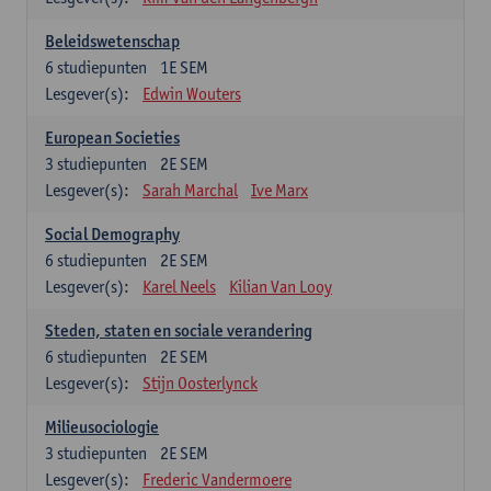
Beleidswetenschap
6
studiepunten
1E SEM
Lesgever(s):
Edwin Wouters
European Societies
3
studiepunten
2E SEM
Lesgever(s):
Sarah Marchal
Ive Marx
Social Demography
6
studiepunten
2E SEM
Lesgever(s):
Karel Neels
Kilian Van Looy
Steden, staten en sociale verandering
6
studiepunten
2E SEM
Lesgever(s):
Stijn Oosterlynck
Milieusociologie
3
studiepunten
2E SEM
Lesgever(s):
Frederic Vandermoere