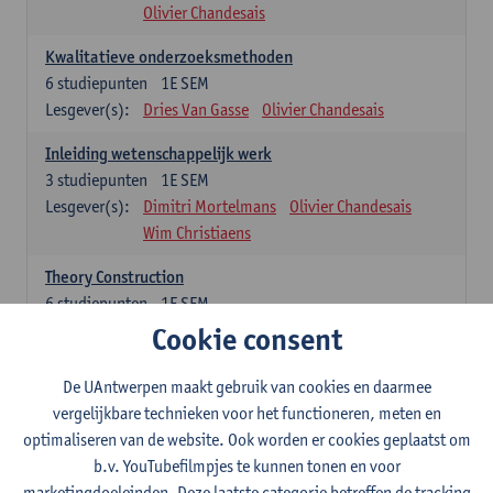
Olivier Chandesais
Kwalitatieve onderzoeksmethoden
6
studiepunten
1E SEM
Lesgever(s):
Dries Van Gasse
Olivier Chandesais
Inleiding wetenschappelijk werk
3
studiepunten
1E SEM
Lesgever(s):
Dimitri Mortelmans
Olivier Chandesais
Wim Christiaens
Theory Construction
6
studiepunten
1E SEM
Lesgever(s):
Reda Mahajar
Cookie consent
De UAntwerpen maakt gebruik van cookies en daarmee
Algemeen vormende opleidingsonderdelen (15
vergelijkbare technieken voor het functioneren, meten en
studiepunten)
optimaliseren van de website. Ook worden er cookies geplaatst om
Sociale ongelijkheid: klasse, gender, etniciteit
b.v. YouTubefilmpjes te kunnen tonen en voor
3
studiepunten
1E SEM
marketingdoeleinden. Deze laatste categorie betreffen de tracking