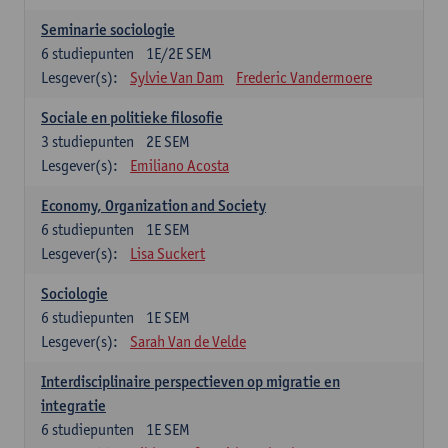
Seminarie sociologie
6
studiepunten
1E/2E SEM
Lesgever(s):
Sylvie Van Dam
Frederic Vandermoere
Sociale en politieke filosofie
3
studiepunten
2E SEM
Lesgever(s):
Emiliano Acosta
Economy, Organization and Society
6
studiepunten
1E SEM
Lesgever(s):
Lisa Suckert
Sociologie
6
studiepunten
1E SEM
Lesgever(s):
Sarah Van de Velde
Interdisciplinaire perspectieven op migratie en
integratie
6
studiepunten
1E SEM