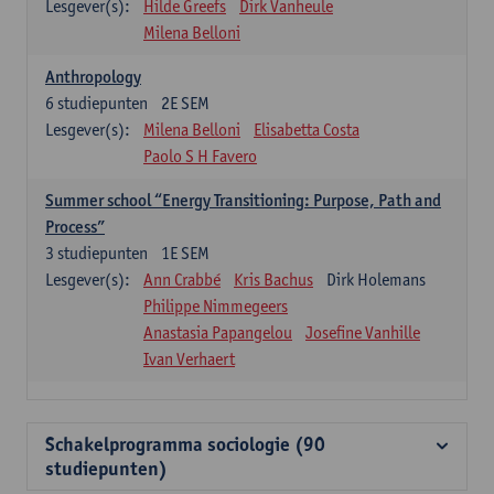
Lesgever(s):
Hilde Greefs
Dirk Vanheule
Milena Belloni
Anthropology
6
studiepunten
2E SEM
Lesgever(s):
Milena Belloni
Elisabetta Costa
Paolo S H Favero
Summer school “Energy Transitioning: Purpose, Path and
Process”
3
studiepunten
1E SEM
Lesgever(s):
Ann Crabbé
Kris Bachus
Dirk Holemans
Philippe Nimmegeers
Anastasia Papangelou
Josefine Vanhille
Ivan Verhaert
Schakelprogramma sociologie (90
studiepunten)