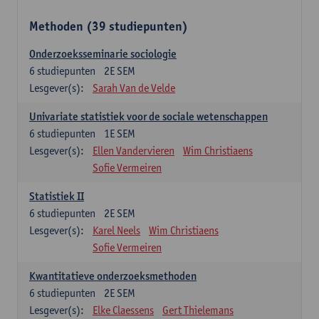
Methoden (39 studiepunten)
Onderzoeksseminarie sociologie
6
studiepunten
2E SEM
Lesgever(s):
Sarah Van de Velde
Univariate statistiek voor de sociale wetenschappen
6
studiepunten
1E SEM
Lesgever(s):
Ellen Vandervieren
Wim Christiaens
Sofie Vermeiren
Statistiek II
6
studiepunten
2E SEM
Lesgever(s):
Karel Neels
Wim Christiaens
Sofie Vermeiren
Kwantitatieve onderzoeksmethoden
6
studiepunten
2E SEM
Lesgever(s):
Elke Claessens
Gert Thielemans