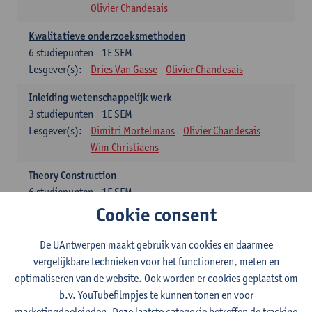
Olivier Chandesais
Kwalitatieve onderzoeksmethoden
6
studiepunten
1E SEM
Lesgever(s):
Dries Van Gasse
Olivier Chandesais
Inleiding wetenschappelijk werk
3
studiepunten
1E SEM
Lesgever(s):
Dimitri Mortelmans
Olivier Chandesais
Wim Christiaens
Theory Construction
6
studiepunten
1E SEM
Lesgever(s):
Reda Mahajar
Cookie consent
De UAntwerpen maakt gebruik van cookies en daarmee
Algemeen vormende opleidingsonderdelen (15
vergelijkbare technieken voor het functioneren, meten en
studiepunten)
optimaliseren van de website. Ook worden er cookies geplaatst om
Sociale ongelijkheid: klasse, gender, etniciteit
b.v. YouTubefilmpjes te kunnen tonen en voor
3
studiepunten
1E SEM
marketingdoeleinden. Deze laatste categorie betreffen de tracking