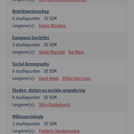
Beleidswetenschap
6
studiepunten
1E SEM
Lesgever(s):
Edwin Wouters
European Societies
3
studiepunten
2E SEM
Lesgever(s):
Sarah Marchal
Ive Marx
Social Demography
6
studiepunten
2E SEM
Lesgever(s):
Karel Neels
Kilian Van Looy
Steden, staten en sociale verandering
6
studiepunten
2E SEM
Lesgever(s):
Stijn Oosterlynck
Milieusociologie
3
studiepunten
2E SEM
Lesgever(s):
Frederic Vandermoere