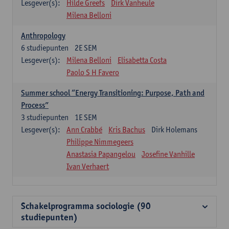
Lesgever(s):
Hilde Greefs
Dirk Vanheule
Milena Belloni
Anthropology
6
studiepunten
2E SEM
Lesgever(s):
Milena Belloni
Elisabetta Costa
Paolo S H Favero
Summer school “Energy Transitioning: Purpose, Path and
Process”
3
studiepunten
1E SEM
Lesgever(s):
Ann Crabbé
Kris Bachus
Dirk Holemans
Philippe Nimmegeers
Anastasia Papangelou
Josefine Vanhille
Ivan Verhaert
Schakelprogramma sociologie (90
studiepunten)