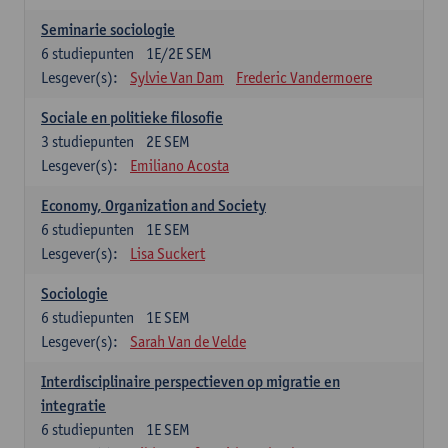
Seminarie sociologie
6
studiepunten
1E/2E SEM
Lesgever(s):
Sylvie Van Dam
Frederic Vandermoere
Sociale en politieke filosofie
3
studiepunten
2E SEM
Lesgever(s):
Emiliano Acosta
Economy, Organization and Society
6
studiepunten
1E SEM
Lesgever(s):
Lisa Suckert
Sociologie
6
studiepunten
1E SEM
Lesgever(s):
Sarah Van de Velde
Interdisciplinaire perspectieven op migratie en
integratie
6
studiepunten
1E SEM