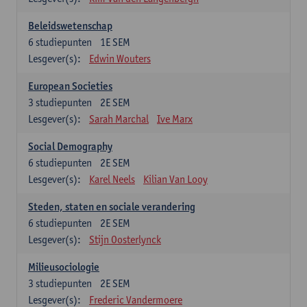
Beleidswetenschap
6
studiepunten
1E SEM
Lesgever(s):
Edwin Wouters
European Societies
3
studiepunten
2E SEM
Lesgever(s):
Sarah Marchal
Ive Marx
Social Demography
6
studiepunten
2E SEM
Lesgever(s):
Karel Neels
Kilian Van Looy
Steden, staten en sociale verandering
6
studiepunten
2E SEM
Lesgever(s):
Stijn Oosterlynck
Milieusociologie
3
studiepunten
2E SEM
Lesgever(s):
Frederic Vandermoere