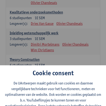
Olivier Chandesais
Kwalitatieve onderzoeksmethoden
6
studiepunten
1E SEM
Lesgever(s):
Dries Van Gasse
Olivier Chandesais
Inleiding wetenschappelijk werk
3
studiepunten
1E SEM
Lesgever(s):
Dimitri Mortelmans
Olivier Chandesais
Wim Christiaens
Theory Construction
6
studiepunten
1E SEM
Lesgever(s):
Reda Mahajar
Cookie consent
De UAntwerpen maakt gebruik van cookies en daarmee
Algemeen vormende opleidingsonderdelen (15
vergelijkbare technieken voor het functioneren, meten en
studiepunten)
optimaliseren van de website. Ook worden er cookies geplaatst om
Sociale ongelijkheid: klasse, gender, etniciteit
b.v. YouTubefilmpjes te kunnen tonen en voor
3
studiepunten
1E SEM
marketingdoeleinden. Deze laatste categorie betreffen de tracking