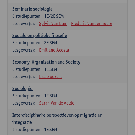
Seminarie sociologie
6
studiepunten
1E/2E SEM
Lesgever(s):
Sylvie Van Dam
Frederic Vandermoere
Sociale en politieke filosofie
3
studiepunten
2E SEM
Lesgever(s):
Emiliano Acosta
Economy, Organization and Society
6
studiepunten
1E SEM
Lesgever(s):
Lisa Suckert
Sociologie
6
studiepunten
1E SEM
Lesgever(s):
Sarah Van de Velde
Interdisciplinaire perspectieven op migratie en
integratie
6
studiepunten
1E SEM