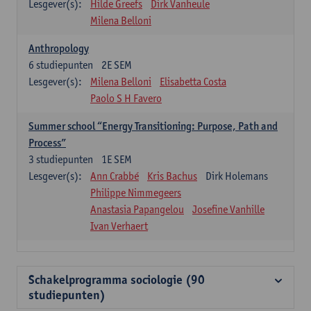
Lesgever(s):
Hilde Greefs
Dirk Vanheule
Milena Belloni
Anthropology
6
studiepunten
2E SEM
Lesgever(s):
Milena Belloni
Elisabetta Costa
Paolo S H Favero
Summer school “Energy Transitioning: Purpose, Path and
Process”
3
studiepunten
1E SEM
Lesgever(s):
Ann Crabbé
Kris Bachus
Dirk Holemans
Philippe Nimmegeers
Anastasia Papangelou
Josefine Vanhille
Ivan Verhaert
Schakelprogramma sociologie (90
studiepunten)