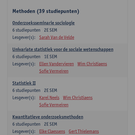
Methoden (39 studiepunten)
Onderzoeksseminarie sociologie
6
studiepunten
2E SEM
Lesgever(s):
Sarah Van de Velde
Univariate statistiek voor de sociale wetenschappen
6
studiepunten
1E SEM
Lesgever(s):
Ellen Vandervieren
Wim Christiaens
Sofie Vermeiren
Statistiek II
6
studiepunten
2E SEM
Lesgever(s):
Karel Neels
Wim Christiaens
Sofie Vermeiren
Kwantitatieve onderzoeksmethoden
6
studiepunten
2E SEM
Lesgever(s):
Elke Claessens
Gert Thielemans